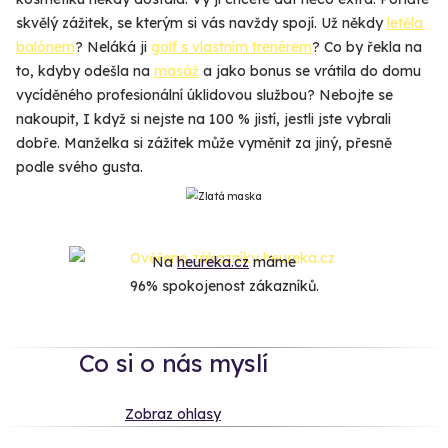
skvělý zážitek, se kterým si vás navždy spojí. Už někdy
letěla
balónem
? Neláká ji
golf s vlastním trenérem
? Co by řekla na
to, kdyby odešla na
masáž
a jako bonus se vrátila do domu
vycíděného profesionální úklidovou službou? Nebojte se
nakoupit, I když si nejste na 100 % jistí, jestli jste vybrali
dobře. Manželka si zážitek může vyměnit za jiný, přesně
podle svého gusta.
Na
heureka.cz
máme
96% spokojenost zákazníků.
Co si o nás myslí
Zobraz ohlasy