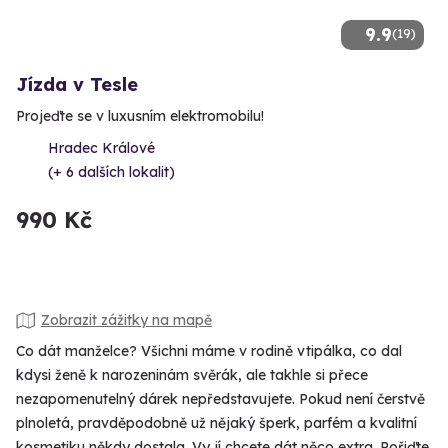
9.9
(19)
Jízda v Tesle
Projeďte se v luxusním elektromobilu!
Hradec Králové
(+ 6 dalších lokalit)
990 Kč
Zobrazit zážitky na mapě
Co dát manželce? Všichni máme v rodině vtipálka, co dal
kdysi ženě k narozeninám svěrák, ale takhle si přece
nezapomenutelný dárek nepředstavujete. Pokud není čerstvě
plnoletá, pravděpodobně už nějaký šperk, parfém a kvalitní
kosmetiku někdy dostala. Vy jí chcete dát něco extra. Pořiďte