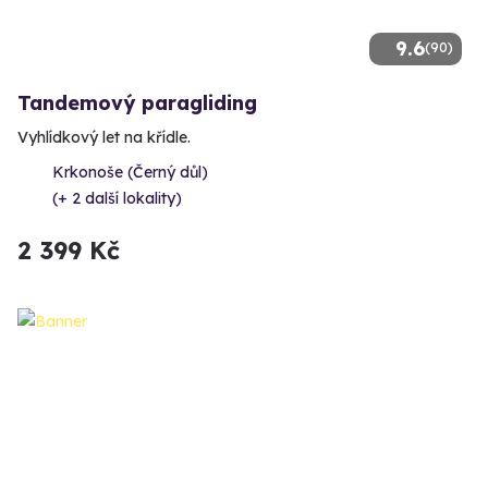
9.6
(90)
Tandemový paragliding
Vyhlídkový let na křídle.
Krkonoše (Černý důl)
(+ 2 další lokality)
2 399 Kč