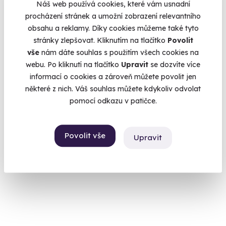
Náš web používá cookies, které vám usnadní
procházení stránek a umožní zobrazení relevantního
9.8
(43)
obsahu a reklamy. Díky cookies můžeme také tyto
stránky zlepšovat. Kliknutím na tlačítko
Povolit
Mushing: Jízda na psím spřežení
vše
nám dáte souhlas s použitím všech cookies na
Na sněhu i na blátě, na saních nebo na kolech.
webu. Po kliknutí na tlačítko
Upravit
se dozvíte více
informací o cookies a zároveň můžete povolit jen
Dolní Dvůr (Krkonoše)
některé z nich. Váš souhlas můžete kdykoliv odvolat
(+ 2 další lokality)
pomocí odkazu v patičce.
3 600 Kč
Povolit vše
Upravit