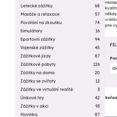
nezap
Letecké zážitky
68
kvalit
někd
Masáže a relaxace
57
vrátil
Povolání na zkoušku
74
jste v
Simulátory
16
Sportovní zážitky
94
FI
Vojenské zážitky
45
Zážitkové jízdy
87
Pod
Zážitkové pobyty
126
Zážitky na doma
20
Zážitky se zvířaty
12
Zážitky ve virtuální realitě
3
Seřad
Únikové hry
42
Zážitky v akci
93
Novinka
87