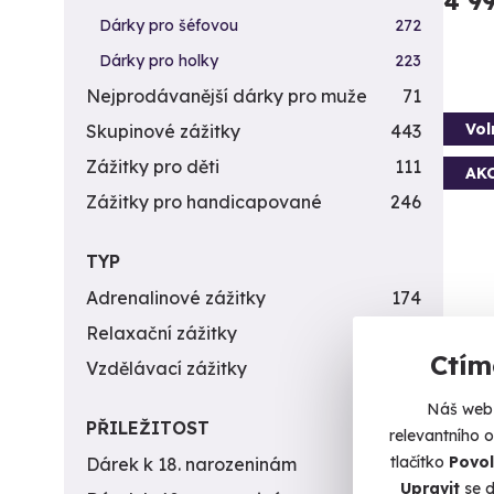
4 9
Dárky pro šéfovou
272
Dárky pro holky
223
Nejprodávanější dárky pro muže
71
Vol
Skupinové zážitky
443
Zážitky pro děti
111
AK
Zážitky pro handicapované
246
TYP
Adrenalinové zážitky
174
Relaxační zážitky
162
Ctím
Fly
Vzdělávací zážitky
151
Jen vy
Náš web 
PŘILEŽITOST
relevantního 
O
tlačítko
Povol
Dárek k 18. narozeninám
256
(+
Upravit
se d