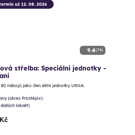
termín už 12. 08. 2026
9.4
(74)
ová střelba: Speciální jednotky -
aní
e 80 nábojů jako člen elitní jednotky URNA.
ny (okres Prostějov)
 dalších lokalit)
 Kč