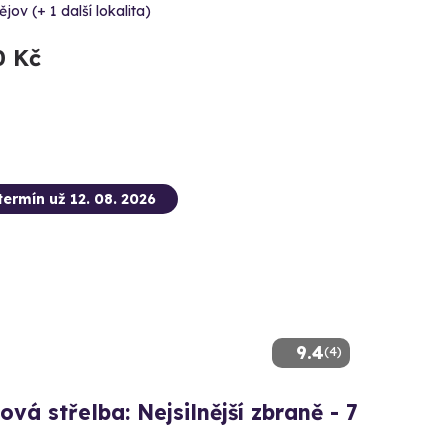
ějov (+ 1 další lokalita)
0 Kč
termín už 12. 08. 2026
9.4
(4)
ová střelba: Nejsilnější zbraně - 7