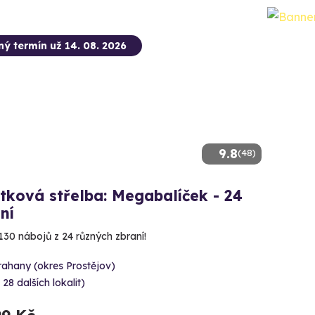
ný termín už 14. 08. 2026
9.8
(48)
tková střelba: Megabalíček - 24
ní
130 nábojů z 24 různých zbraní!
rahany (okres Prostějov)
 28 dalších lokalit)