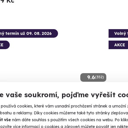
99 Kč
ný termín už 09. 08. 2026
Volný 
CE
AKCE
9.6
(352)
e vaše soukromí, pojďme vyřešit co
boarding
Bunge
, flyboard a 4 metry pod vámi. Letíte!
Udělejte p
používá cookies, které vám usnadní procházení stránek a umožní 
obsahu a reklamy. Díky cookies můžeme také tyto stránky zlepšovat
lomouc (Náklo)
Olom
it vše
nám dáte souhlas s použitím všech cookies na webu. Po kliknu
 14 dalších lokalit)
(+ 4 d
ozvíte více informací o cookies a zároveň můžete povolit jen někter