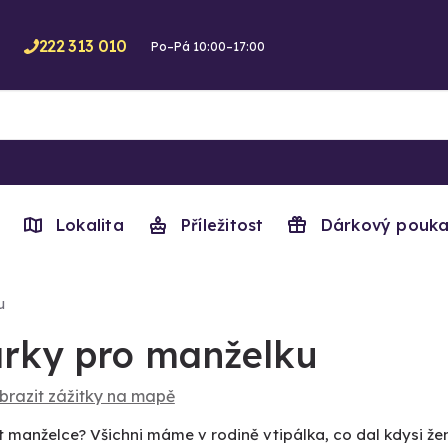
222 313 010
Po–Pá 10:00–17:00
Lokalita
Příležitost
Dárkový pouka
u
rky pro manželku
brazit zážitky na mapě
 manželce? Všichni máme v rodině vtipálka, co dal kdysi žen