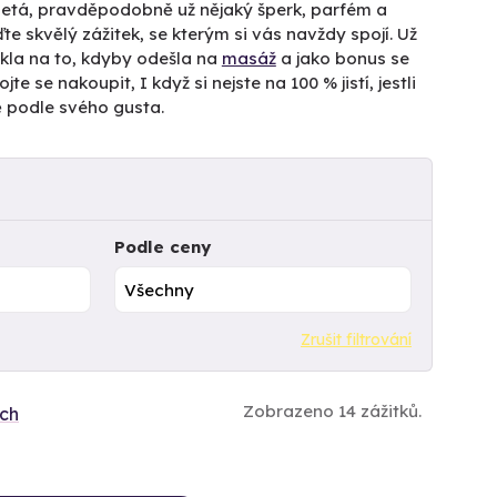
letá, pravděpodobně už nějaký šperk, parfém a
te skvělý zážitek, se kterým si vás navždy spojí. Už
ekla na to, kdyby odešla na
masáž
a jako bonus se
se nakoupit, I když si nejste na 100 % jistí, jestli
ně podle svého gusta.
Podle ceny
Zrušit filtrování
Zobrazeno 14 zážitků.
ích