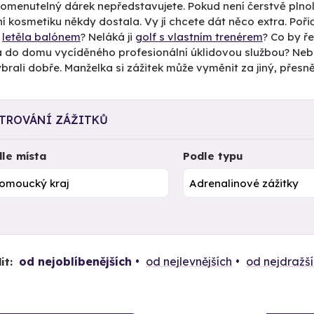
omenutelný dárek nepředstavujete. Pokud není čerstvě plno
ní kosmetiku někdy dostala. Vy jí chcete dát něco extra. Pořiď
y
letěla balónem
? Neláká ji
golf s vlastním trenérem
? Co by ř
a do domu vycíděného profesionální úklidovou službou? Nebojte 
ybrali dobře. Manželka si zážitek může vyměnit za jiný, přes
LTROVÁNÍ ZÁŽITKŮ
le místa
Podle typu
od nejoblíbenějších
od nejlevnějších
od nejdražš
it: