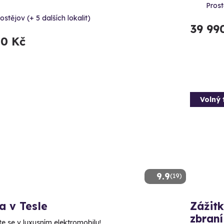
Prost
ostějov (+ 5 dalších lokalit)
39 99
50 Kč
Volný 
9.9
(19)
a v Tesle
Zážitk
zbraní
te se v luxusním elektromobilu!