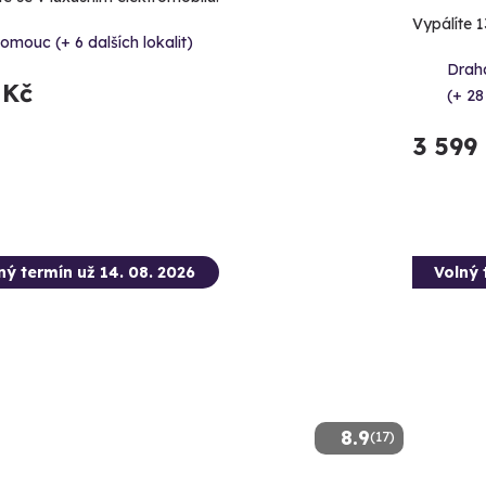
Vypálíte 1
omouc (+ 6 dalších lokalit)
Draha
 Kč
(+ 28
3 599
ný termín už 14. 08. 2026
Volný 
8.9
(17)