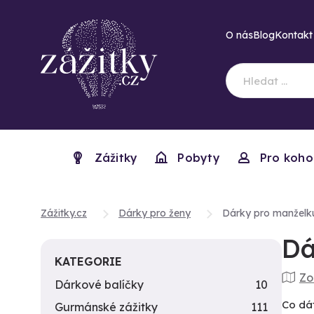
O nás
Blog
Kontakt
Zážitky
Pobyty
Pro koho
Zážitky.cz
Dárky pro ženy
Dárky pro manželk
Dá
KATEGORIE
Zo
Dárkové balíčky
10
Co dát
Gurmánské zážitky
111