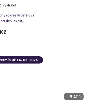
3 výstřelů!
ny (okres Prostějov)
 dalších lokalit)
 Kč
termín už 14. 08. 2026
9.1
(13)