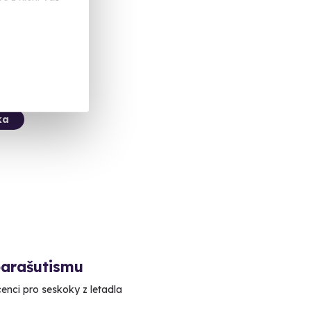
 Kč
ka
parašutismu
icenci pro seskoky z letadla