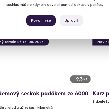
souhlas můžete kdykoliv odvolat pomocí odkazu v patičce.
90 Kč
2 990 Kč
2 399
Povolit vše
Upravit
ný termín už 16. 08. 2026
Novin
9.3
(16)
demový seskok padákem ze 6000
Kurz 
Získejte l
e z letadla až ze šesti kilometrů.