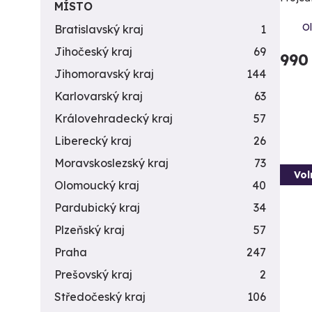
MÍSTO
Ol
Bratislavský kraj
1
Jihočeský kraj
69
990
Jihomoravský kraj
144
Karlovarský kraj
63
Královehradecký kraj
57
Liberecký kraj
26
Moravskoslezský kraj
73
Vol
Olomoucký kraj
40
Pardubický kraj
34
Plzeňský kraj
57
Praha
247
Prešovský kraj
2
Středočeský kraj
106