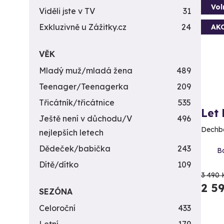
Vol
Viděli jste v TV
31
Exkluzivně u Zážitky.cz
24
AK
VĚK
Mladý muž/mladá žena
489
Teenager/Teenagerka
209
Třicátník/třicátnice
535
Let
Ještě není v důchodu/V
496
Dechbe
nejlepších letech
Dědeček/babička
243
Bo
Dítě/dítko
109
3 490 
2 5
SEZÓNA
Celoroční
433