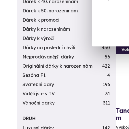
Dárek k 40. narozeninám
453
1 5
Dárek k 50. narozeninám
378
Dárek k promoci
245
Dárky k narozeninám
551
Dárky k výročí
294
Dárky na poslední chvíli
450
Vol
Nejprodávanější dárky
56
Originální dárky k narozeninám
422
Sezóna F1
4
Svatební dary
196
Viděli jste v TV
31
Vánoční dárky
311
Tan
m
DRUH
Vyskočt
Luxusní dárky
142