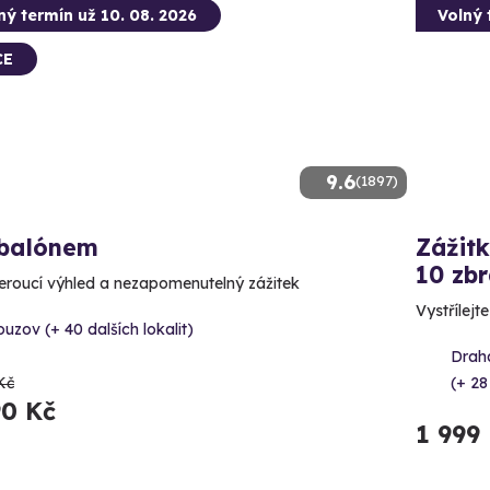
ný termín už 10. 08. 2026
Volný 
CE
9.6
(1897)
 balónem
Zážitk
10 zbr
roucí výhled a nezapomenutelný zážitek
Vystřílejt
uzov (+ 40 dalších lokalit)
Draha
Kč
(+ 28
90 Kč
1 999