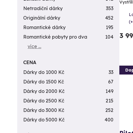
Vystříl
Netradiční dárky
353
L
Originální dárky
452
(+
Romantické dárky
195
3 9
Romantické pobyty pro dva
104
více …
CENA
Do
Dárky do 1000 Kč
33
Dárky do 1500 Kč
67
Dárky do 2000 Kč
149
Dárky do 2500 Kč
215
Dárky do 3000 Kč
252
Dárky do 5000 Kč
400