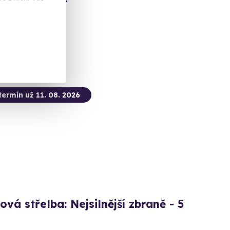
 dalších lokalit)
 Kč
termín už 11. 08. 2026
ová střelba: Nejsilnější zbraně - 5