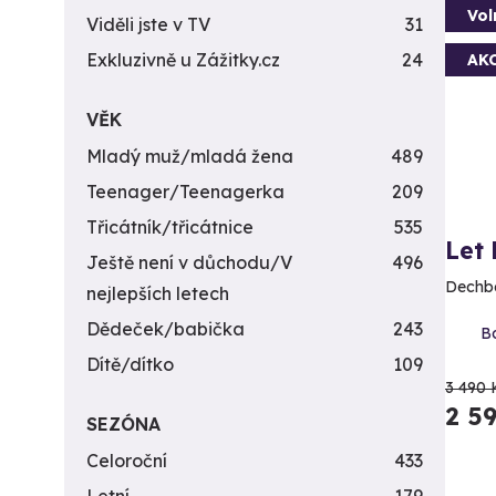
Vol
Viděli jste v TV
31
Exkluzivně u Zážitky.cz
24
AK
VĚK
Mladý muž/mladá žena
489
Teenager/Teenagerka
209
Třicátník/třicátnice
535
Let
Ještě není v důchodu/V
496
Dechbe
nejlepších letech
Dědeček/babička
243
Bo
Dítě/dítko
109
3 490 
2 5
SEZÓNA
Celoroční
433