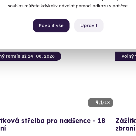
 28 dalších lokalit)
souhlas můžete kdykoliv odvolat pomocí odkazu v patičce.
(+ 28
99 Kč
2 999
Povolit vše
Upravit
ný termín už 14. 08. 2026
Volný 
9.1
(13)
tková střelba pro nadšence - 18
Zážitk
ní
zbraní