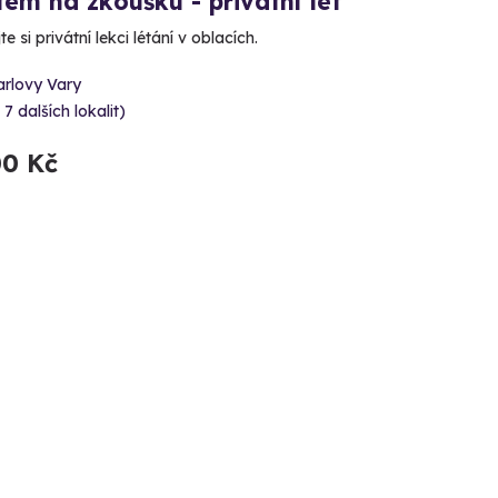
tem na zkoušku - privátní let
e si privátní lekci létání v oblacích.
arlovy Vary
 7 dalších lokalit)
00 Kč