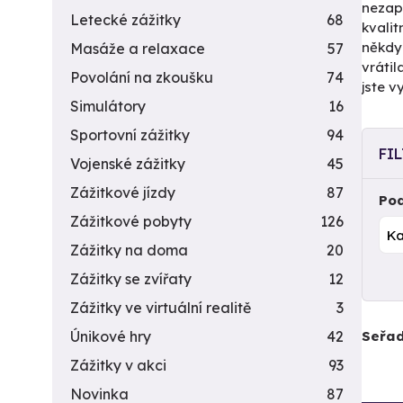
nezap
Letecké zážitky
68
kvalit
někd
Masáže a relaxace
57
vrátil
Povolání na zkoušku
74
jste v
Simulátory
16
Sportovní zážitky
94
FI
Vojenské zážitky
45
Zážitkové jízdy
87
Pod
Zážitkové pobyty
126
Zážitky na doma
20
Zážitky se zvířaty
12
Zážitky ve virtuální realitě
3
Seřad
Únikové hry
42
Zážitky v akci
93
Novinka
87