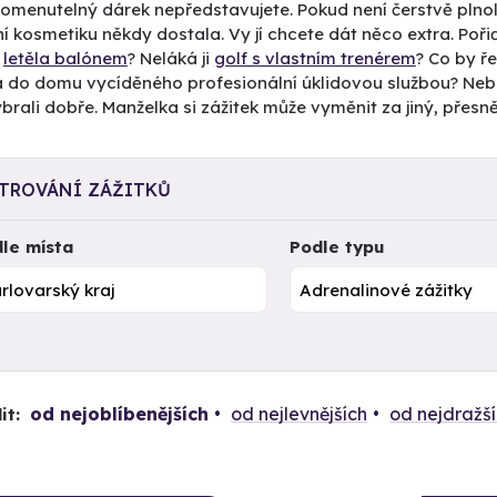
omenutelný dárek nepředstavujete. Pokud není čerstvě plno
ní kosmetiku někdy dostala. Vy jí chcete dát něco extra. Pořiď
y
letěla balónem
? Neláká ji
golf s vlastním trenérem
? Co by ř
a do domu vycíděného profesionální úklidovou službou? Nebojte 
ybrali dobře. Manželka si zážitek může vyměnit za jiný, přes
LTROVÁNÍ ZÁŽITKŮ
le místa
Podle typu
od nejoblíbenějších
od nejlevnějších
od nejdražš
it: