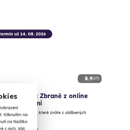
termín už 14. 08. 2026
8.9
(17)
okies
ová střelba: Zbraně z online
ček - 11 zbraní
zobrazení
e si naživo zbraně, které znáte z oblíbených
. Kliknutím na
tí na tlačítko
é z nich. Váš
ice (okres Sokolov)