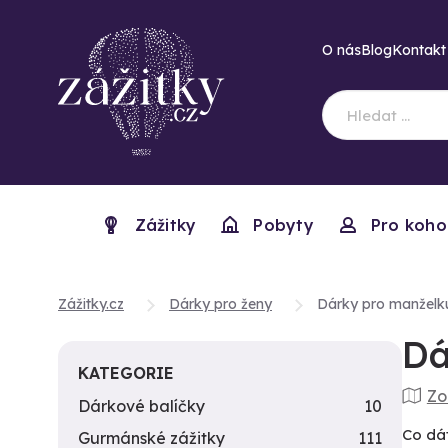
O nás
Blog
Kontakt
Zážitky
Pobyty
Pro koho
Zážitky.cz
Dárky pro ženy
Dárky pro manželk
Dá
KATEGORIE
Zo
Dárkové balíčky
10
Co dát
Gurmánské zážitky
111