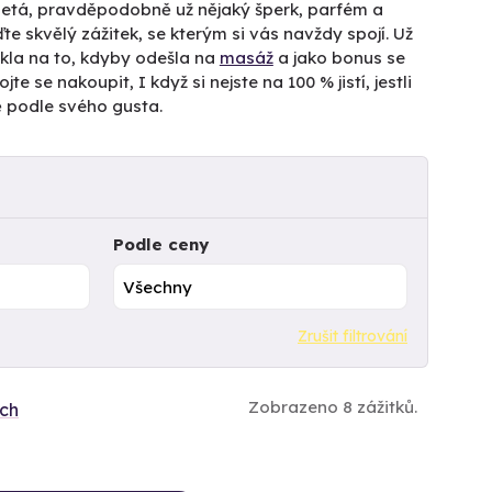
letá, pravděpodobně už nějaký šperk, parfém a
te skvělý zážitek, se kterým si vás navždy spojí. Už
ekla na to, kdyby odešla na
masáž
a jako bonus se
se nakoupit, I když si nejste na 100 % jistí, jestli
ně podle svého gusta.
Podle ceny
Zrušit filtrování
Zobrazeno 8 zážitků.
ích