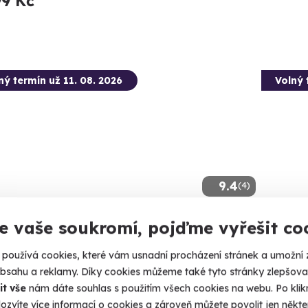
99 Kč
ný termín už 11. 08. 2026
Volný 
9.4
(4)
e vaše soukromí, pojďme vyřešit co
tková střelba: Nejsilnější zbraně - 7
Zážitk
ní
stříle
používá cookies, které vám usnadní procházení stránek a umožní 
e 13 výstřelů!
Vyzkoušejt
obsahu a reklamy. Díky cookies můžeme také tyto stránky zlepšovat
stříleček!
it vše
nám dáte souhlas s použitím všech cookies na webu. Po kliknu
omnice (okres Sokolov)
ozvíte více informací o cookies a zároveň můžete povolit jen někter
Lomn