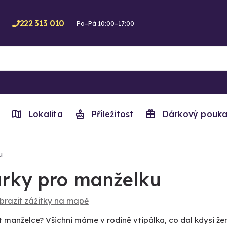
222 313 010
Po–Pá 10:00–17:00
Lokalita
Příležitost
Dárkový pouka
u
rky pro manželku
brazit zážitky na mapě
 manželce? Všichni máme v rodině vtipálka, co dal kdysi žen