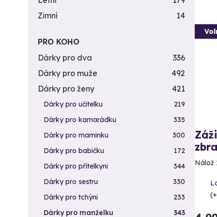
Letní
179
Zimní
14
Vol
PRO KOHO
Dárky pro dva
336
Dárky pro muže
492
Dárky pro ženy
421
Dárky pro učitelku
219
Dárky pro kamarádku
335
Záži
Dárky pro maminku
300
zbra
Dárky pro babičku
172
Nálož 
Dárky pro přítelkyni
344
Dárky pro sestru
330
L
(+
Dárky pro tchýni
233
Dárky pro manželku
343