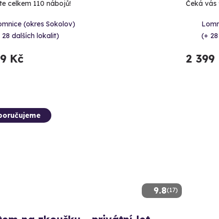
íte celkem 110 nábojů!
Čeká vás 9
omnice (okres Sokolov)
Lomn
 28 dalších lokalit)
(+ 28
99 Kč
2 399
poručujeme
9.8
(17)