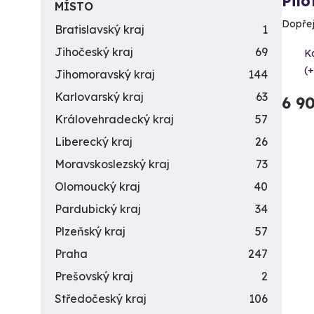
Pilo
MÍSTO
Dopřejt
Bratislavský kraj
1
Jihočeský kraj
69
K
(+
Jihomoravský kraj
144
Karlovarský kraj
63
6 9
Královehradecký kraj
57
Liberecký kraj
26
Moravskoslezský kraj
73
Olomoucký kraj
40
Pardubický kraj
34
Plzeňský kraj
57
Praha
247
Prešovský kraj
2
Středočeský kraj
106