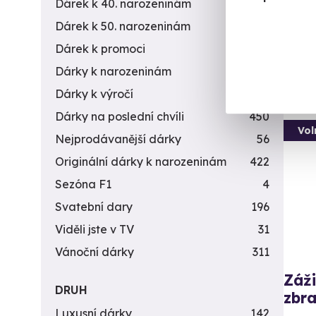
Dárek k 40. narozeninám
453
(+
Dárek k 50. narozeninám
378
3 5
Dárek k promoci
245
Dárky k narozeninám
551
Dárky k výročí
294
Dárky na poslední chvíli
450
Vol
Nejprodávanější dárky
56
Originální dárky k narozeninám
422
Sezóna F1
4
Svatební dary
196
Viděli jste v TV
31
Vánoční dárky
311
Záži
DRUH
zbra
Luxusní dárky
142