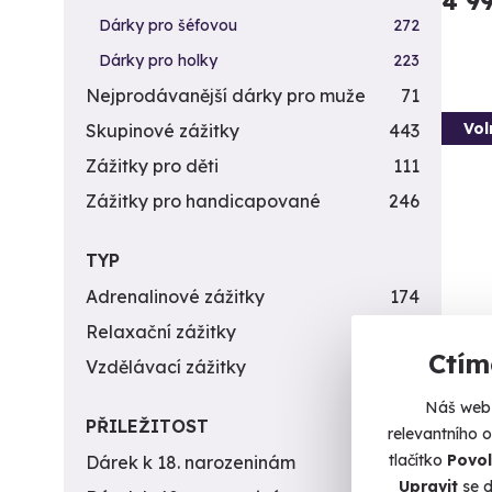
4 9
Dárky pro šéfovou
272
Dárky pro holky
223
Nejprodávanější dárky pro muže
71
Vol
Skupinové zážitky
443
Zážitky pro děti
111
Zážitky pro handicapované
246
TYP
Adrenalinové zážitky
174
Relaxační zážitky
162
Ctím
Záži
Vzdělávací zážitky
151
zbra
Náš web 
PŘILEŽITOST
Vypálít
relevantního 
tlačítko
Povol
Dárek k 18. narozeninám
256
L
Upravit
se d