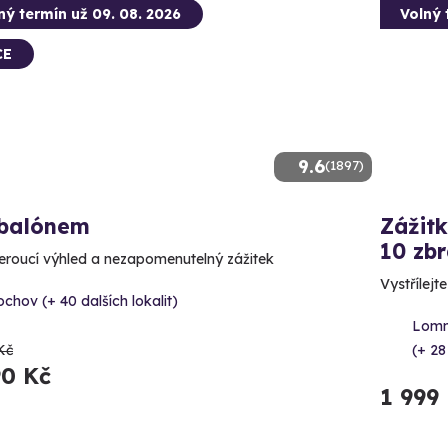
ný termín už 09. 08. 2026
Volný 
CE
9.6
(1897)
 balónem
Zážitk
10 zbr
roucí výhled a nezapomenutelný zážitek
Vystřílejt
chov (+ 40 dalších lokalit)
Lomn
Kč
(+ 28
90 Kč
1 999