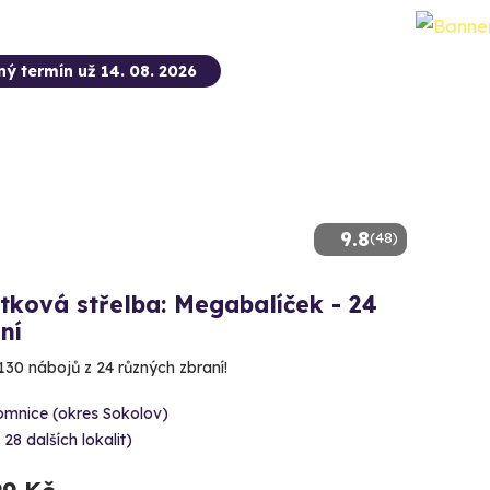
ný termín už 14. 08. 2026
9.8
(48)
tková střelba: Megabalíček - 24
ní
130 nábojů z 24 různých zbraní!
omnice (okres Sokolov)
 28 dalších lokalit)