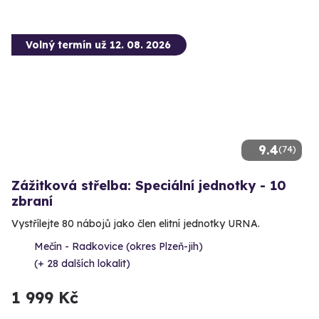
Volný termín už 12. 08. 2026
9.4
(74)
Zážitková střelba: Speciální jednotky - 10
zbraní
Vystřílejte 80 nábojů jako člen elitní jednotky URNA.
Mečín - Radkovice (okres Plzeň-jih)
(+ 28 dalších lokalit)
1 999 Kč