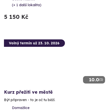
(+ 1 další lokalita)
5 150 Kč
Volný termín už 23. 10. 2026
10.0
(1)
Kurz přežití ve městě
Být připraven - to je oč tu běží.
Domažlice