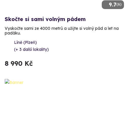
9.7
(6)
Skočte si sami volným pádem
Vyskočte sami ze 4000 metrů a užijte si volný pád a let na
padáku.
Líně (Plzeň)
(+ 3 další lokality)
8 990 Kč