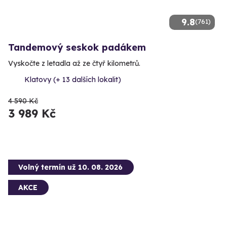
9.8
(761)
Tandemový seskok padákem
Vyskočte z letadla až ze čtyř kilometrů.
Klatovy (+ 13 dalších lokalit)
4 590 Kč
3 989 Kč
Volný termín už 10. 08. 2026
AKCE