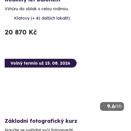
Vzhůru do oblak s celou rodinou.
Klatovy (+ 41 dalších lokalit)
20 870 Kč
Volný termín už 15. 08. 2026
9.6
(12)
Základní fotografický kurz
Naučte se ovládat svůj fotoaparát.