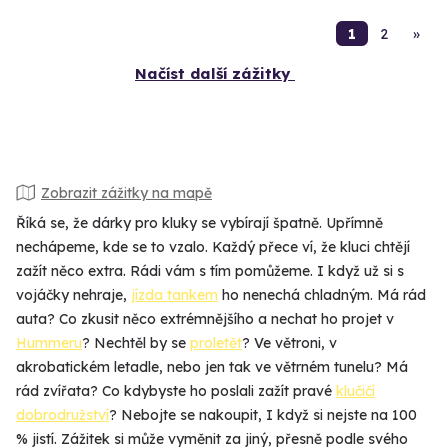
1
2
»
Načíst další zážitky
Zobrazit zážitky na mapě
Říká se, že dárky pro kluky se vybírají špatně. Upřímně
nechápeme, kde se to vzalo. Každý přece ví, že kluci chtějí
zažít něco extra. Rádi vám s tím pomůžeme. I když už si s
vojáčky nehraje,
jízda tankem
ho nenechá chladným. Má rád
auta? Co zkusit něco extrémnějšího a nechat ho projet v
Hummeru
? Nechtěl by se
proletět
? Ve větroni, v
akrobatickém letadle, nebo jen tak ve větrném tunelu? Má
rád zvířata? Co kdybyste ho poslali zažít pravé
klučičí
dobrodružství
? Nebojte se nakoupit, I když si nejste na 100
% jistí. Zážitek si může vyměnit za jiný, přesně podle svého