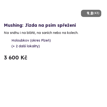
9.8
(43)
Mushing: Jízda na psím spřežení
Na sněhu i na blátě, na saních nebo na kolech.
Holoubkov (okres Plzeň)
(+ 2 další lokality)
3 600 Kč