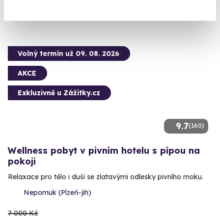
5 150 Kč
Volný termín už 09. 08. 2026
AKCE
Exkluzivně u Zážitky.cz
9.7
(160)
Wellness pobyt v pivním hotelu s pípou na
pokoji
Relaxace pro tělo i duši se zlatavými odlesky pivního moku.
Nepomuk (Plzeň-jih)
7 000 Kč