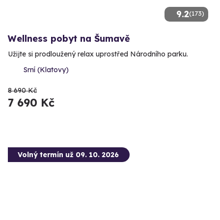
9.2
(173)
Wellness pobyt na Šumavě
Užijte si prodloužený relax uprostřed Národního parku.
Srní (Klatovy)
8 690 Kč
7 690 Kč
Volný termín už 09. 10. 2026