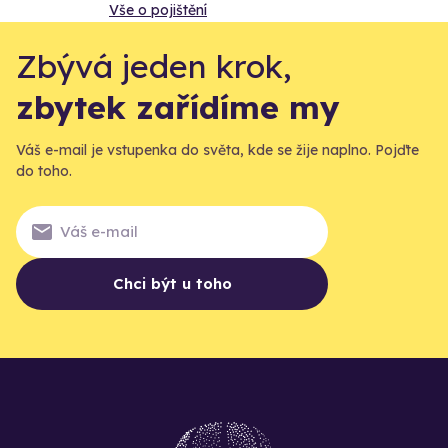
Vše o pojištění
Zbývá jeden krok,
zbytek zařídíme my
Váš e-mail je vstupenka do světa, kde se žije naplno. Pojďte
do toho.
Chci být u toho