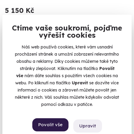
5 150 Kč
Ctíme vaše soukromí, pojďme
vyřešit cookies
Volný termín už 04. 09. 2026
Náš web používá cookies, které vám usnadní
procházení stránek a umožní zobrazení relevantního
obsahu a reklamy. Díky cookies můžeme také tyto
stránky zlepšovat. Kliknutím na tlačítko
Povolit
vše
nám dáte souhlas s použitím všech cookies na
webu. Po kliknutí na tlačítko
Upravit
se dozvíte více
9.8
(17)
informací o cookies a zároveň můžete povolit jen
některé z nich. Váš souhlas můžete kdykoliv odvolat
Extrémní kurz přežití
pomocí odkazu v patičce.
Přežijete v divočině?
Česká Kubice (Domažlice)
Povolit vše
Upravit