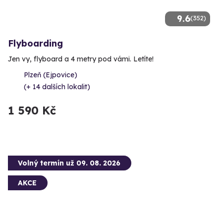
9.6
(352)
Flyboarding
Jen vy, flyboard a 4 metry pod vámi. Letíte!
Plzeň (Ejpovice)
(+ 14 dalších lokalit)
1 590 Kč
Volný termín už 09. 08. 2026
AKCE