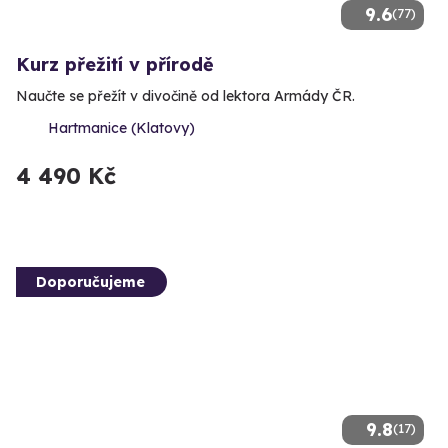
9.6
(77)
Kurz přežití v přírodě
Naučte se přežít v divočině od lektora Armády ČR.
Hartmanice (Klatovy)
4 490 Kč
Doporučujeme
9.8
(17)