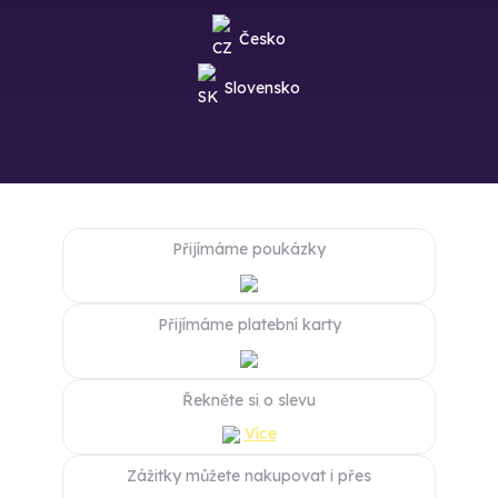
Česko
Slovensko
Přijímáme poukázky
Přijímáme platební karty
Řekněte si o slevu
Více
Zážitky můžete nakupovat i přes