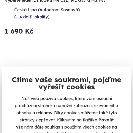
Vyberte jeden z modelů M4 CSL, M2 G87 a M2 F87
Česká Lípa (Autodrom Sosnová)
(+ 4 další lokality)
1 690 Kč
Ctíme vaše soukromí, pojďme
vyřešit cookies
Náš web používá cookies, které vám usnadní
procházení stránek a umožní zobrazení relevantního
obsahu a reklamy. Díky cookies můžeme také tyto
stránky zlepšovat. Kliknutím na tlačítko
Povolit
Individuální kurz na lyžích nebo snowboardu
vše
nám dáte souhlas s použitím všech cookies na
Zvládněte zimní sporty s jistotou!