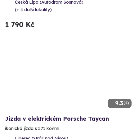
Česká Lípa (Autodrom Sosnová)
(+ 4 další lokality)
1 790 Kč
9.3
(4)
Jízda v elektrickém Porsche Taycan
ikonická jízda s 571 koňmi
Liberec (Stráž nad Nisou)