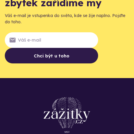
zbytek zařídíme my
Váš e-mail je vstupenka do světa, kde se žije naplno. Pojďte
do toho.
Chci být u toho