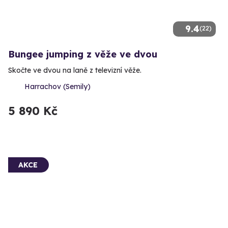
9.4
(22)
Bungee jumping z věže ve dvou
Skočte ve dvou na laně z televizní věže.
Harrachov (Semily)
5 890 Kč
AKCE