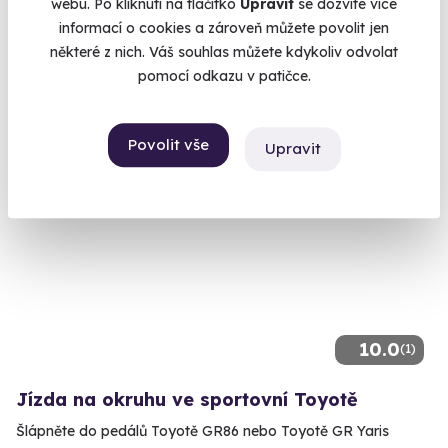
webu. Po kliknutí na tlačítko
Upravit
se dozvíte více
Vysoké nad Jizerou
informací o cookies a zároveň můžete povolit jen
(+ 3 další lokality)
některé z nich. Váš souhlas můžete kdykoliv odvolat
pomocí odkazu v patičce.
3 900 Kč
Povolit vše
Upravit
Volný termín už 14. 08. 2026
10.0
(1)
Jízda na okruhu ve sportovní Toyotě
Šlápněte do pedálů Toyotě GR86 nebo Toyotě GR Yaris