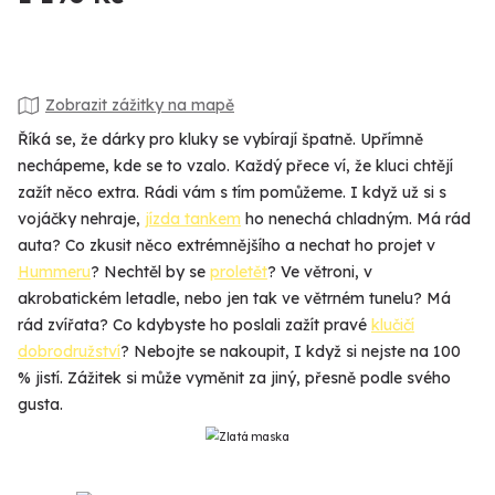
Zobrazit zážitky na mapě
Říká se, že dárky pro kluky se vybírají špatně. Upřímně
nechápeme, kde se to vzalo. Každý přece ví, že kluci chtějí
zažít něco extra. Rádi vám s tím pomůžeme. I když už si s
vojáčky nehraje,
jízda tankem
ho nenechá chladným. Má rád
auta? Co zkusit něco extrémnějšího a nechat ho projet v
Hummeru
? Nechtěl by se
proletět
? Ve větroni, v
akrobatickém letadle, nebo jen tak ve větrném tunelu? Má
rád zvířata? Co kdybyste ho poslali zažít pravé
klučičí
dobrodružství
? Nebojte se nakoupit, I když si nejste na 100
% jistí. Zážitek si může vyměnit za jiný, přesně podle svého
gusta.