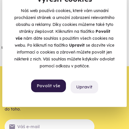
Zobraz ohlasy
Náš web používá cookies, které vám usnadní
procházení stránek a umožní zobrazení relevantního
Vše umíme pojistit
obsahu a reklamy. Díky cookies můžeme také tyto
stránky zlepšovat. Kliknutím na tlačítko
Povolit
vše
nám dáte souhlas s použitím všech cookies na
Jeden nikdy neví. Máme nejvyšší
webu. Po kliknutí na tlačítko
Upravit
se dozvíte více
úrazové pojištění z nabídky zážitkových
informací o cookies a zároveň můžete povolit jen
agentur.
některé z nich. Váš souhlas můžete kdykoliv odvolat
Vše o pojištění
pomocí odkazu v patičce.
Zbývá jeden krok,
Povolit vše
Upravit
zbytek zařídíme my
Váš e-mail je vstupenka do světa, kde se žije naplno. Pojďte
do toho.