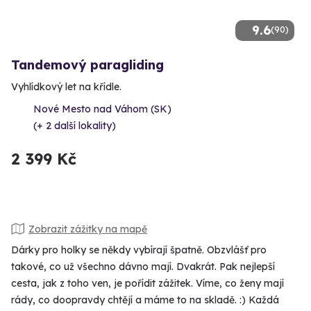
9.6
(90)
Tandemový paragliding
Vyhlídkový let na křídle.
Nové Mesto nad Váhom (SK)
(+ 2 další lokality)
2 399 Kč
Zobrazit zážitky na mapě
Dárky pro holky se někdy vybírají špatně. Obzvlášť pro
takové, co už všechno dávno mají. Dvakrát. Pak nejlepší
cesta, jak z toho ven, je pořídit zážitek. Víme, co ženy mají
rády, co doopravdy chtějí a máme to na skladě. :) Každá