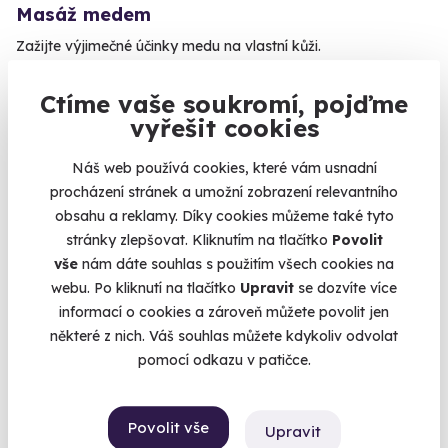
Masáž medem
Zažijte výjimečné účinky medu na vlastní kůži.
Ostrava (+ 10 dalších lokalit)
Ctíme vaše soukromí, pojďme
1 900 Kč
vyřešit cookies
Náš web používá cookies, které vám usnadní
procházení stránek a umožní zobrazení relevantního
obsahu a reklamy. Díky cookies můžeme také tyto
Volný termín už 14. 08. 2026
stránky zlepšovat. Kliknutím na tlačítko
Povolit
vše
nám dáte souhlas s použitím všech cookies na
webu. Po kliknutí na tlačítko
Upravit
se dozvíte více
informací o cookies a zároveň můžete povolit jen
některé z nich. Váš souhlas můžete kdykoliv odvolat
pomocí odkazu v patičce.
9.1
(13)
Zážitková střelba pro nadšence - 18 zbraní
Povolit vše
Upravit