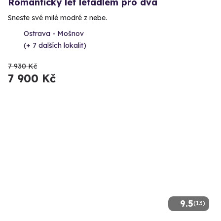
Romantický let letadlem pro dva
Sneste své milé modré z nebe.
Ostrava - Mošnov
(+ 7 dalších lokalit)
7 930 Kč
7 900 Kč
9.5
(13)