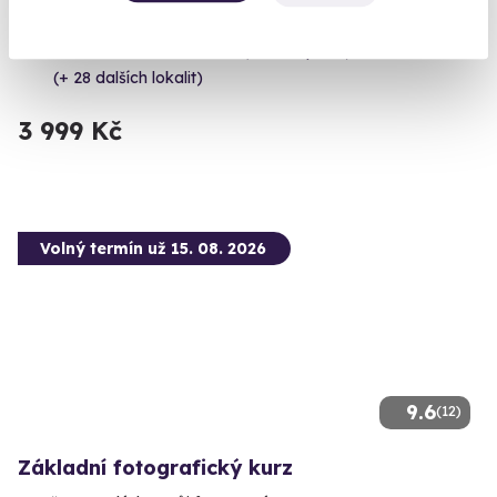
Vystřílíte celkem 110 nábojů!
Budišov nad Budišovkou (okres Opava)
(+ 28 dalších lokalit)
3 999 Kč
Volný termín už 15. 08. 2026
9.6
(12)
Základní fotografický kurz