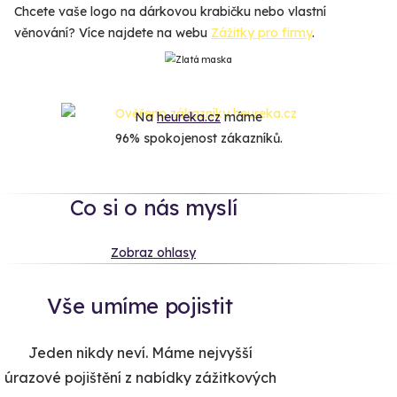
Chcete vaše logo na dárkovou krabičku nebo vlastní
věnování? Více najdete na webu
Zážitky pro firmy
.
Na
heureka.cz
máme
96% spokojenost zákazníků.
Co si o nás myslí
Zobraz ohlasy
Vše umíme pojistit
Jeden nikdy neví. Máme nejvyšší
úrazové pojištění z nabídky zážitkových