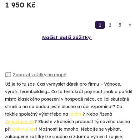
1 950 Kč
1
2
3
»
Načíst další zážitky
Zobrazit zážitky na mapě
Už je to tu zas. Čas vymyslet dárek pro firmu – Vánoce,
výročí, teambuilding... Co to tentokrát pojmout jinak a pořídit
místo klasického posezení v hospodě něco, co lidi skutečně
stmelí a na co budou ještě dlouho a rádi vzpomínat? Co
takhle společný výlet třeba na
jachtu
? Nebo řízená
degustace vín
? Zkuste v kolezích probudit týmového ducha
při
únikové hře
! Možností je mnoho. Nebojte se vybírat,
zakoupené zážitky lze snadno a zdarma vyměnit za jiné.