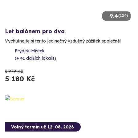
9.4
(104)
Let balónem pro dva
Vychutnejte si tento jedinečný vzdušný zážitek společně!
Frýdek-Místek
(+ 41 dalších lokalit)
6 979 Kč
5 180 Kč
Volný termín už 12. 08. 2026