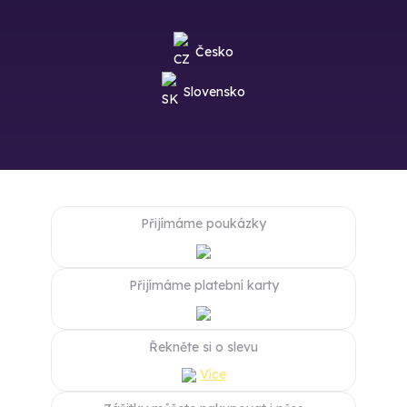
Česko
Slovensko
Přijímáme poukázky
Přijímáme platební karty
Řekněte si o slevu
Více