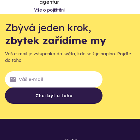
agentur.
Vše o pojištění
Zbývá jeden krok,
zbytek zařídíme my
Váš e-mail je vstupenka do světa, kde se žije naplno. Pojďte
do toho.
Chci být u toho