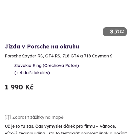
8.7
(11)
Jízda v Porsche na okruhu
Porsche Spyder RS, GT4 RS, 718 GT4 a 718 Cayman S
Slovakia Ring (Orechová Potôň)
(+ 4 další lokality)
1 990 Kč
Zobrazit zážitky na mapě
Už je to tu zas. Čas vymyslet dárek pro firmu – Vánoce,
výročí, teambuilding... Co to tentokrát pojmout jinak a pořídit