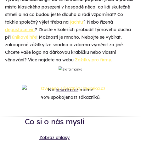
místo klasického posezení v hospodě něco, co lidi skutečně
stmelí a na co budou ještě dlouho a rádi vzpomínat? Co
takhle společný výlet třeba na
jachtu
? Nebo řízená
degustace vín
? Zkuste v kolezích probudit týmového ducha
při
únikové hře
! Možností je mnoho. Nebojte se vybírat,
zakoupené zážitky lze snadno a zdarma vyměnit za jiné.
Chcete vaše logo na dárkovou krabičku nebo vlastní
věnování? Více najdete na webu
Zážitky pro firmy
.
Na
heureka.cz
máme
96% spokojenost zákazníků.
Co si o nás myslí
Zobraz ohlasy