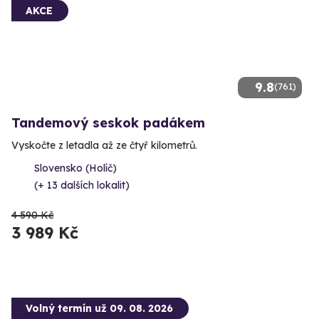
AKCE
9.8
(761)
Tandemový seskok padákem
Vyskočte z letadla až ze čtyř kilometrů.
Slovensko (Holíč)
(+ 13 dalších lokalit)
4 590 Kč
3 989 Kč
Volný termín už 09. 08. 2026