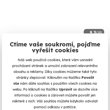
9.3
(18)
Ctíme vaše soukromí, pojďme
Jízda v Ariel Atom na okruhu
vyřešit cookies
Vyzkoušejte si jedno z nejrychlejších aut světa.
Náš web používá cookies, které vám usnadní
Slovakia Ring (SK)
procházení stránek a umožní zobrazení relevantního
(+ 2 další lokality)
obsahu a reklamy. Díky cookies můžeme také tyto
2 300 Kč
stránky zlepšovat. Kliknutím na tlačítko
Povolit
vše
nám dáte souhlas s použitím všech cookies na
webu. Po kliknutí na tlačítko
Upravit
se dozvíte více
informací o cookies a zároveň můžete povolit jen
některé z nich. Váš souhlas můžete kdykoliv odvolat
Volný termín už 16. 08. 2026
pomocí odkazu v patičce.