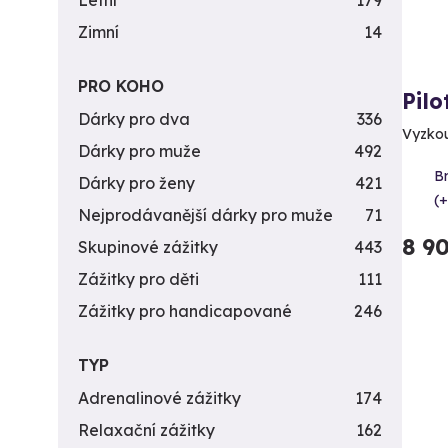
Letní
179
Zimní
14
PRO KOHO
Pilo
Dárky pro dva
336
Vyzkou
Dárky pro muže
492
B
Dárky pro ženy
421
(+
Nejprodávanější dárky pro muže
71
8 9
Skupinové zážitky
443
Zážitky pro děti
111
Zážitky pro handicapované
246
TYP
Adrenalinové zážitky
174
Relaxační zážitky
162