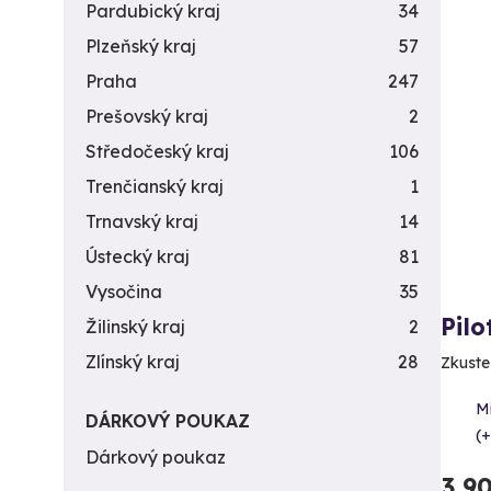
Pardubický kraj
34
Plzeňský kraj
57
Praha
247
Prešovský kraj
2
Středočeský kraj
106
Trenčianský kraj
1
Trnavský kraj
14
Ústecký kraj
81
Vysočina
35
Pil
Žilinský kraj
2
Zlínský kraj
28
Zkuste 
M
DÁRKOVÝ POUKAZ
(+
Dárkový poukaz
3 9