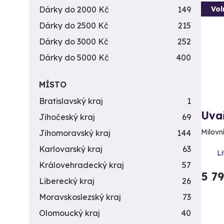
Dárky do 2000 Kč
149
Vol
Dárky do 2500 Kč
215
Dárky do 3000 Kč
252
Dárky do 5000 Kč
400
MÍSTO
Bratislavský kraj
1
Uvař
Jihočeský kraj
69
Milovní
Jihomoravský kraj
144
Karlovarský kraj
63
L
Královehradecký kraj
57
5 7
Liberecký kraj
26
Moravskoslezský kraj
73
Olomoucký kraj
40