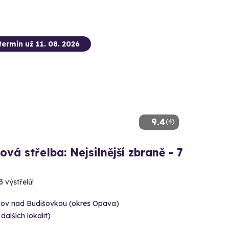
termín už 11. 08. 2026
9.4
(4)
ová střelba: Nejsilnější zbraně - 7
3 výstřelů!
šov nad Budišovkou (okres Opava)
 dalších lokalit)