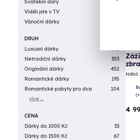
Svatební dary
196
Viděli jste v TV
31
Vánoční dárky
311
DRUH
Luxusní dárky
142
Záži
Netradiční dárky
353
zbra
Originální dárky
452
Nálož 
Romantické dárky
195
B
Romantické pobyty pro dva
104
(+
více …
4 9
CENA
Dárky do 1000 Kč
33
Dárky do 1500 Kč
67