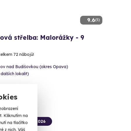
9.6
(5)
ová střelba: Malorážky - 9
 celkem 72 nábojů!
šov nad Budišovkou (okres Opava)
 dalších lokalit)
 Kč
okies
zobrazení
. Kliknutím na
termín už 12. 08. 2026
tí na tlačítko
é z nich. Váš