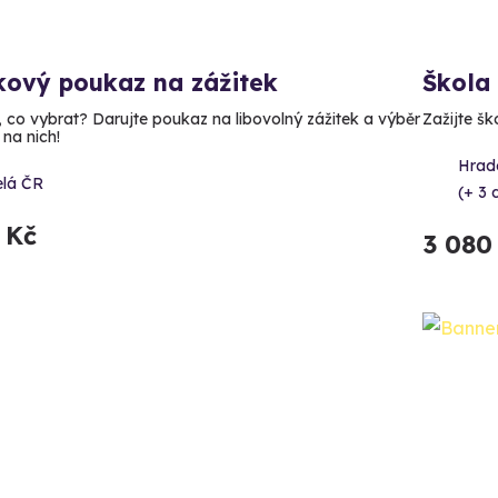
kový poukaz na zážitek
Škola
, co vybrat? Darujte poukaz na libovolný zážitek a výběr
Zažijte š
 na nich!
Hrad
elá ČR
(+ 3 d
 Kč
3 080