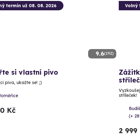
ný termín už 08. 08. 2026
Volný 
9.6
(192)
te si vlastní pivo
Zážitk
stříle
ci piva, ukažte se! ;)
Vyzkoušejt
stříleček!
itoměřice
Budi
90 Kč
(+ 28
2 999