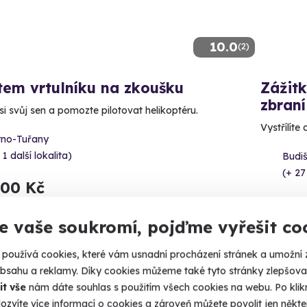
10.0
(2)
tem vrtulníku na zkoušku
Zážitk
zbraní
si svůj sen a pomozte pilotovat helikoptéru.
Vystřílíte
rno-Tuřany
 1 další lokalita)
Budi
(+ 27
900 Kč
1 799
e vaše soukromí, pojďme vyřešit co
používá cookies, které vám usnadní procházení stránek a umožní 
obsahu a reklamy. Díky cookies můžeme také tyto stránky zlepšovat
ný termín už 14. 08. 2026
Volný 
it vše
nám dáte souhlas s použitím všech cookies na webu. Po kliknu
ozvíte více informací o cookies a zároveň můžete povolit jen někter