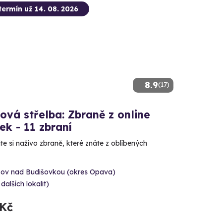
termín už 14. 08. 2026
8.9
(17)
ová střelba: Zbraně z online
ček - 11 zbraní
e si naživo zbraně, které znáte z oblíbených
šov nad Budišovkou (okres Opava)
 dalších lokalit)
 Kč