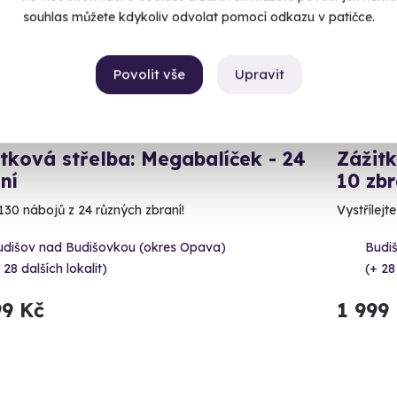
souhlas můžete kdykoliv odvolat pomocí odkazu v patičce.
Povolit vše
Upravit
9.8
(48)
tková střelba: Megabalíček - 24
Zážitk
ní
10 zbr
130 nábojů z 24 různých zbraní!
Vystřílejt
udišov nad Budišovkou (okres Opava)
Budi
 28 dalších lokalit)
(+ 28
99 Kč
1 999