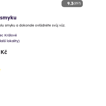
9.3
(257)
 smyku
kolu smyku a dokonale ovládněte svůj vůz.
ec Králové
alší lokality)
 Kč