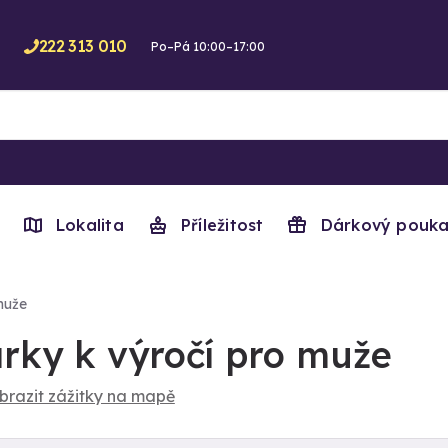
222 313 010
Po–Pá 10:00–17:00
Lokalita
Příležitost
Dárkový pouka
muže
rky k výročí pro muže
brazit zážitky na mapě