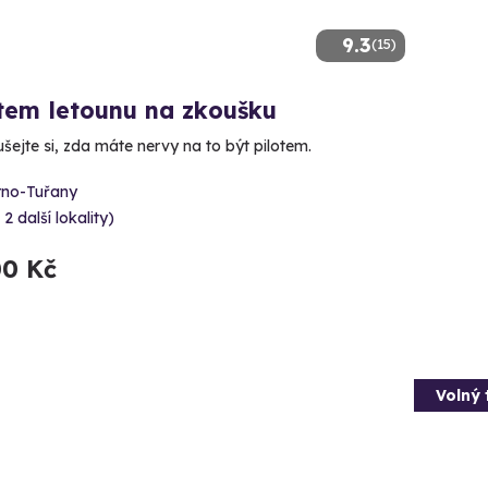
9.3
(15)
tem letounu na zkoušku
šejte si, zda máte nervy na to být pilotem.
rno-Tuřany
 2 další lokality)
00 Kč
Volný 