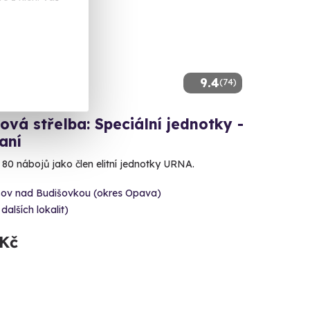
9.4
(74)
ová střelba: Speciální jednotky -
aní
e 80 nábojů jako člen elitní jednotky URNA.
šov nad Budišovkou (okres Opava)
 dalších lokalit)
 Kč