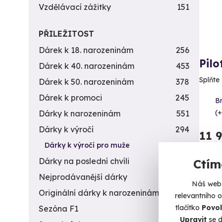
Vzdělávací zážitky
151
PŘILEŽITOST
Dárek k 18. narozeninám
256
Pilo
Dárek k 40. narozeninám
453
Splňte 
Dárek k 50. narozeninám
378
Dárek k promoci
245
B
(+
Dárky k narozeninám
551
Dárky k výročí
294
11 
Dárky k výročí pro muže
195
Dárky na poslední chvíli
450
Ctím
Nejprodávanější dárky
56
Náš web 
Originální dárky k narozeninám
422
relevantního 
Vol
tlačítko
Povol
Sezóna F1
4
Upravit
se d