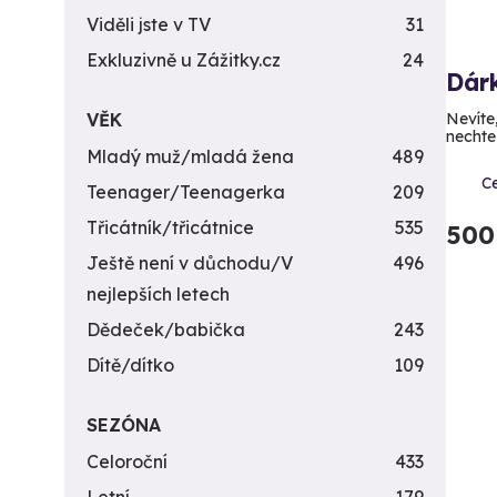
Viděli jste v TV
31
Exkluzivně u Zážitky.cz
24
Dár
VĚK
Nevíte
nechte
Mladý muž/mladá žena
489
C
Teenager/Teenagerka
209
Třicátník/třicátnice
535
500
Ještě není v důchodu/V
496
nejlepších letech
Dědeček/babička
243
Dítě/dítko
109
SEZÓNA
Celoroční
433