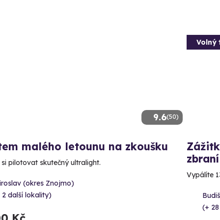
Volný 
9.6
(50)
otem malého letounu na zkoušku
Zážitk
zbraní
si pilotovat skutečný ultralight.
Vypálíte 1
iroslav (okres Znojmo)
 2 další lokality)
Budi
(+ 28
00 Kč