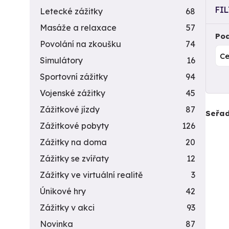
FI
Letecké zážitky
68
Masáže a relaxace
57
Pod
Povolání na zkoušku
74
Simulátory
16
Sportovní zážitky
94
Vojenské zážitky
45
Zážitkové jízdy
87
Seřad
Zážitkové pobyty
126
Zážitky na doma
20
Zážitky se zvířaty
12
Zážitky ve virtuální realitě
3
Únikové hry
42
Zážitky v akci
93
Novinka
87