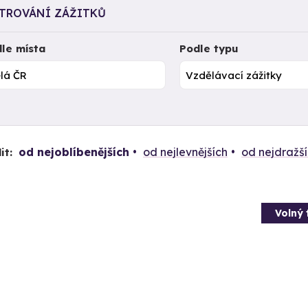
LTROVÁNÍ ZÁŽITKŮ
le místa
Podle typu
od nejoblíbenějších
od nejlevnějších
od nejdražš
it:
Volný 