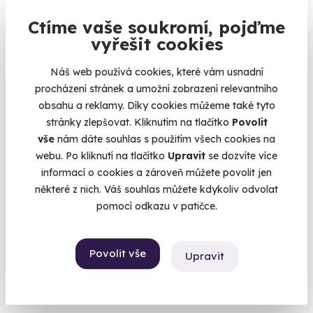
Doporučujeme
Ctíme vaše soukromí, pojďme
vyřešit cookies
Náš web používá cookies, které vám usnadní
procházení stránek a umožní zobrazení relevantního
10.0
(137)
obsahu a reklamy. Díky cookies můžeme také tyto
stránky zlepšovat. Kliknutím na tlačítko
Povolit
Kovářem na zkoušku
vše
nám dáte souhlas s použitím všech cookies na
Poznejte krásu černého řemesla.
webu. Po kliknutí na tlačítko
Upravit
se dozvíte více
Březnice (Příbram)
informací o cookies a zároveň můžete povolit jen
některé z nich. Váš souhlas můžete kdykoliv odvolat
2 890 Kč
pomocí odkazu v patičce.
Povolit vše
Upravit