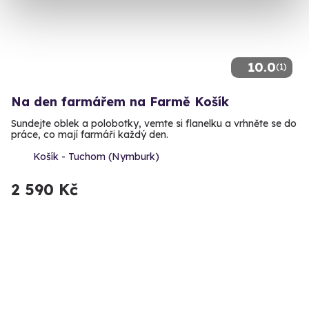
10.0
(1)
Na den farmářem na Farmě Košík
Sundejte oblek a polobotky, vemte si flanelku a vrhněte se do
práce, co mají farmáři každý den.
Košík - Tuchom (Nymburk)
2 590 Kč