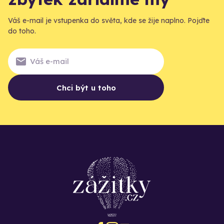
Váš e-mail je vstupenka do světa, kde se žije naplno. Pojďte
do toho.
Chci být u toho