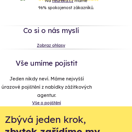
Na
heureka.cz
máme
96% spokojenost zákazníků.
Co si o nás myslí
Zobraz ohlasy
Vše umíme pojistit
Jeden nikdy neví. Máme nejvyšší
úrazové pojištění z nabídky zážitkových
agentur.
Vše o pojištění
Zbývá jeden krok,
zbytek zařídíme my