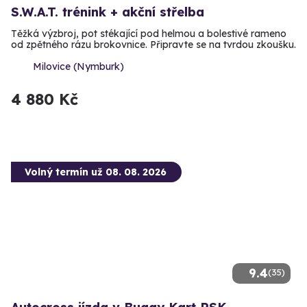
S.W.A.T. trénink + akční střelba
Těžká výzbroj, pot stékající pod helmou a bolestivé rameno
od zpětného rázu brokovnice. Připravte se na tvrdou zkoušku.
Milovice (Nymburk)
4 880 Kč
Volný termín už 08. 08. 2026
9.4
(35)