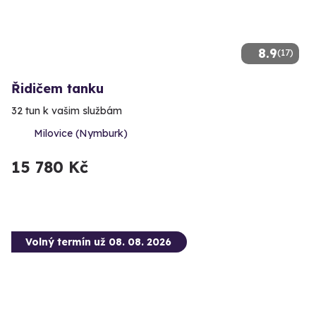
8.9
(17)
Řidičem tanku
32 tun k vašim službám
Milovice (Nymburk)
15 780 Kč
Volný termín už 08. 08. 2026