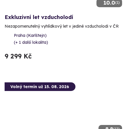
10.0
(1)
Exkluzivní let vzducholodí
Nezapomenutelný vyhlídkový let v jediné vzducholodi v ČR
Praha (Karlštejn)
(+ 1 další lokalita)
9 299 Kč
Volný termín už 15. 08. 2026
(12)