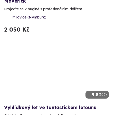
Maverick
Projeďte se v bugině s profesionálním řidičem.
Milovice (Nymburk)
2 050 Kč
9.8
(103)
Vyhlídkový let ve fantastickém letounu