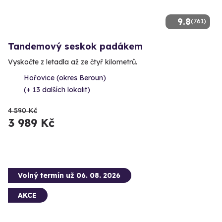
9.8
(761)
Tandemový seskok padákem
Vyskočte z letadla až ze čtyř kilometrů.
Hořovice (okres Beroun)
(+ 13 dalších lokalit)
4 590 Kč
3 989 Kč
Volný termín už 06. 08. 2026
AKCE