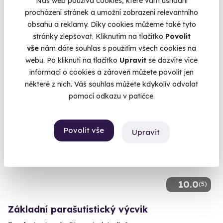
Náš web používá cookies, které vám usnadní
Jízda v buggy o výkonu 120 koní!
procházení stránek a umožní zobrazení relevantního
Dolní Bousov (Mladá Boleslav)
obsahu a reklamy. Díky cookies můžeme také tyto
(+ 1 další lokalita)
stránky zlepšovat. Kliknutím na tlačítko
Povolit
vše
nám dáte souhlas s použitím všech cookies na
14 900 Kč
webu. Po kliknutí na tlačítko
Upravit
se dozvíte více
informací o cookies a zároveň můžete povolit jen
některé z nich. Váš souhlas můžete kdykoliv odvolat
pomocí odkazu v patičce.
Povolit vše
Upravit
10.0
(5)
Základní parašutistický výcvik