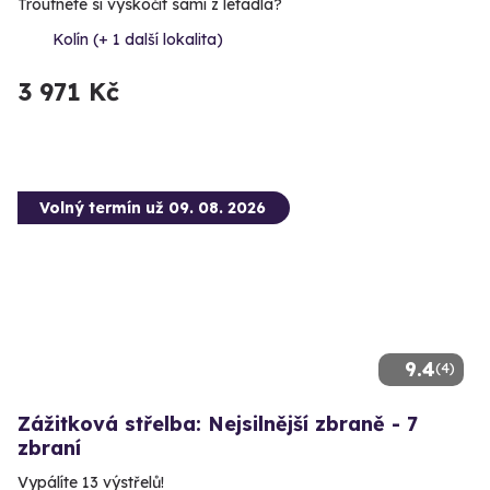
Troufnete si vyskočit sami z letadla?
Kolín (+ 1 další lokalita)
3 971 Kč
Volný termín už 09. 08. 2026
9.4
(4)
Zážitková střelba: Nejsilnější zbraně - 7
zbraní
Vypálíte 13 výstřelů!