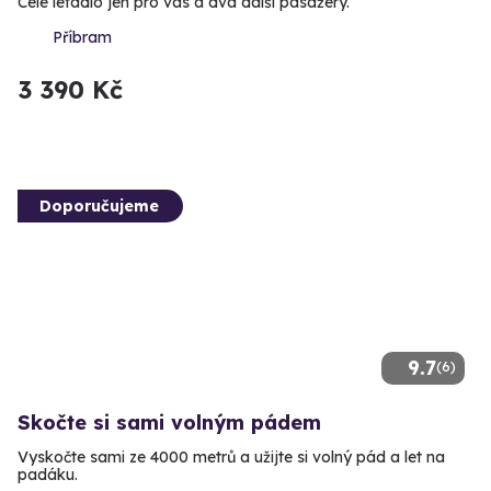
Celé letadlo jen pro vás a dva další pasažéry.
Příbram
3 390 Kč
Doporučujeme
9.7
(6)
Skočte si sami volným pádem
Vyskočte sami ze 4000 metrů a užijte si volný pád a let na
padáku.