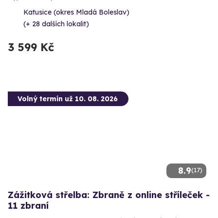
Katusice (okres Mladá Boleslav)
(+ 28 dalších lokalit)
3 599 Kč
Volný termín už 10. 08. 2026
8.9
(17)
Zážitková střelba: Zbraně z online stříleček -
11 zbraní