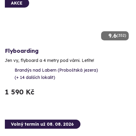
AKCE
9.6
(352)
Flyboarding
Jen vy, flyboard a 4 metry pod vámi. Letíte!
Brandýs nad Labem (Proboštská jezera)
(+ 14 dalších lokalit)
1 590 Kč
Volný termín už 08. 08. 2026