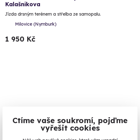
Kalašnikova
Jízda drsným terénem a střelba ze samopalu.
Milovice (Nymburk)
1 950 Kč
Ctíme vaše soukromí, pojďme
vyřešit cookies
Den v závodní bugině