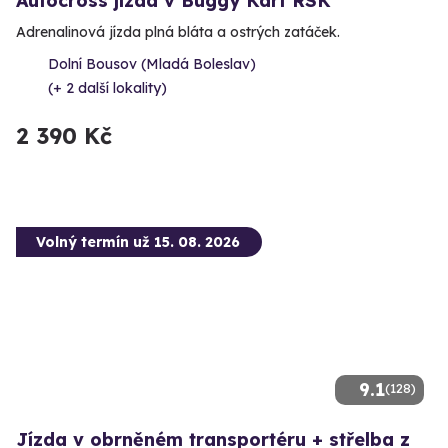
Autocross jízda v Buggy Kart RSK
Adrenalinová jízda plná bláta a ostrých zatáček.
Dolní Bousov (Mladá Boleslav)
(+ 2 další lokality)
2 390 Kč
Volný termín už 15. 08. 2026
9.1
(128)
Jízda v obrněném transportéru + střelba z