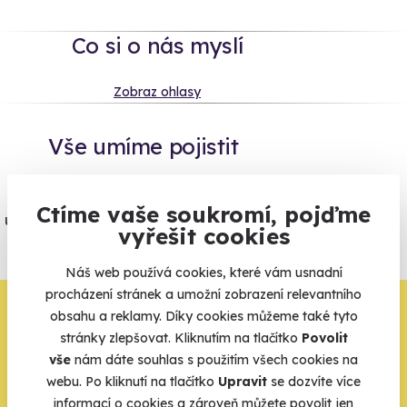
Co si o nás myslí
Zobraz ohlasy
Vše umíme pojistit
Jeden nikdy neví. Máme nejvyšší
Ctíme vaše soukromí, pojďme
úrazové pojištění z nabídky zážitkových
vyřešit cookies
agentur.
Vše o pojištění
Náš web používá cookies, které vám usnadní
procházení stránek a umožní zobrazení relevantního
Zbývá jeden krok,
obsahu a reklamy. Díky cookies můžeme také tyto
stránky zlepšovat. Kliknutím na tlačítko
Povolit
zbytek zařídíme my
vše
nám dáte souhlas s použitím všech cookies na
webu. Po kliknutí na tlačítko
Upravit
se dozvíte více
Váš e-mail je vstupenka do světa, kde se žije naplno. Pojďte
informací o cookies a zároveň můžete povolit jen