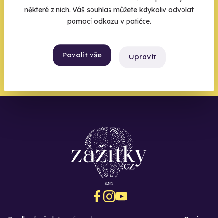
do toho.
některé z nich. Váš souhlas můžete kdykoliv odvolat
pomocí odkazu v patičce.
Povolit vše
Upravit
Chci být u toho