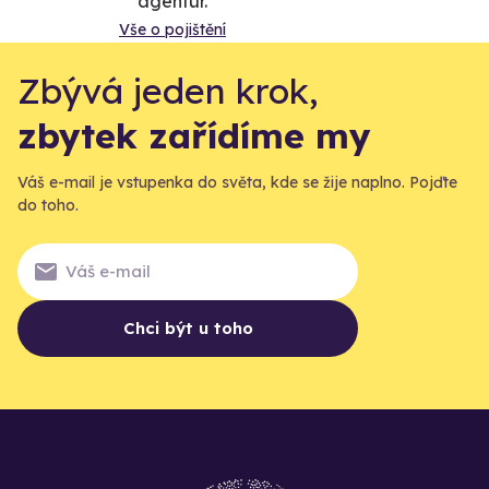
agentur.
Vše o pojištění
Zbývá jeden krok,
zbytek zařídíme my
Váš e-mail je vstupenka do světa, kde se žije naplno. Pojďte
do toho.
Chci být u toho