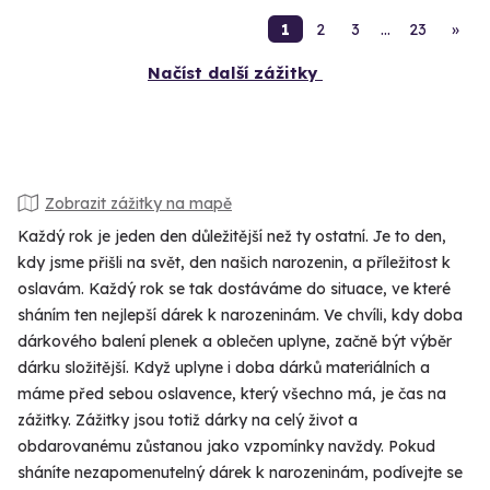
1
2
3
…
23
»
Načíst další zážitky
Zobrazit zážitky na mapě
Každý rok je jeden den důležitější než ty ostatní. Je to den,
kdy jsme přišli na svět, den našich narozenin, a příležitost k
oslavám. Každý rok se tak dostáváme do situace, ve které
sháním ten nejlepší dárek k narozeninám. Ve chvíli, kdy doba
dárkového balení plenek a oblečen uplyne, začně být výběr
dárku složitější. Když uplyne i doba dárků materiálních a
máme před sebou oslavence, který všechno má, je čas na
zážitky. Zážitky jsou totiž dárky na celý život a
obdarovanému zůstanou jako vzpomínky navždy. Pokud
sháníte nezapomenutelný dárek k narozeninám, podívejte se