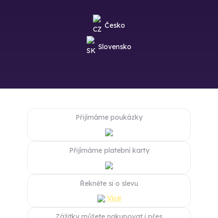
Česko
Slovensko
Přijímáme poukázky
Přijímáme platební karty
Řekněte si o slevu
Více
Zážitky můžete nakupovat i přes