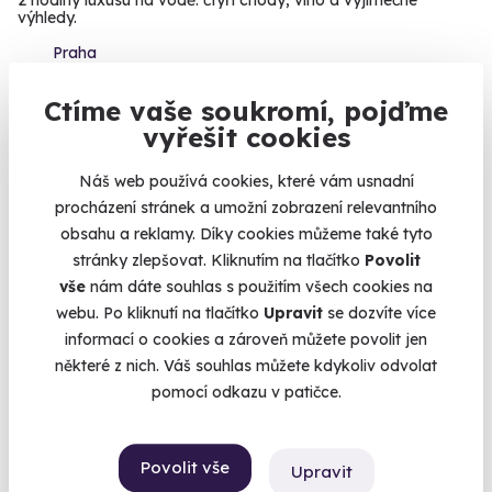
2 hodiny luxusu na vodě: čtyři chody, víno a výjimečné
výhledy.
Praha
5 980 Kč
Ctíme vaše soukromí, pojďme
vyřešit cookies
Náš web používá cookies, které vám usnadní
procházení stránek a umožní zobrazení relevantního
Novinka
obsahu a reklamy. Díky cookies můžeme také tyto
stránky zlepšovat. Kliknutím na tlačítko
Povolit
vše
nám dáte souhlas s použitím všech cookies na
webu. Po kliknutí na tlačítko
Upravit
se dozvíte více
informací o cookies a zároveň můžete povolit jen
některé z nich. Váš souhlas můžete kdykoliv odvolat
pomocí odkazu v patičce.
Noc na statku Stein s vířivkou a procházkou
s lamami
Povolit vše
Upravit