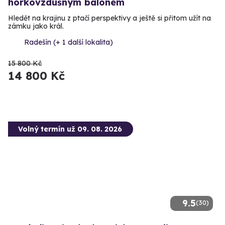
horkovzdušným balónem
Hledět na krajinu z ptačí perspektivy a ještě si přitom užít na
zámku jako král.
Radešín (+ 1 další lokalita)
15 800 Kč
14 800 Kč
Volný termín už 09. 08. 2026
9.5
(30)