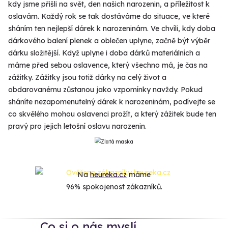
kdy jsme přišli na svět, den našich narozenin, a příležitost k
oslavám. Každý rok se tak dostáváme do situace, ve které
sháním ten nejlepší dárek k narozeninám. Ve chvíli, kdy doba
dárkového balení plenek a oblečen uplyne, začně být výběr
dárku složitější. Když uplyne i doba dárků materiálních a
máme před sebou oslavence, který všechno má, je čas na
zážitky. Zážitky jsou totiž dárky na celý život a
obdarovanému zůstanou jako vzpomínky navždy. Pokud
sháníte nezapomenutelný dárek k narozeninám, podívejte se
co skvělého mohou oslavenci prožít, a který zážitek bude ten
pravý pro jejich letošní oslavu narozenin.
Na
heureka.cz
máme
96% spokojenost zákazníků.
Co si o nás myslí