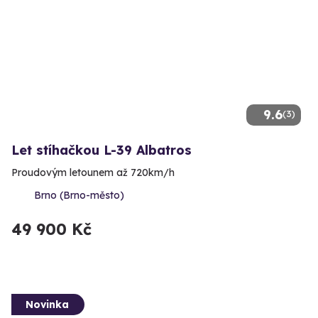
9.6
(3)
Let stíhačkou L-39 Albatros
Proudovým letounem až 720km/h
Brno (Brno-město)
49 900 Kč
Novinka