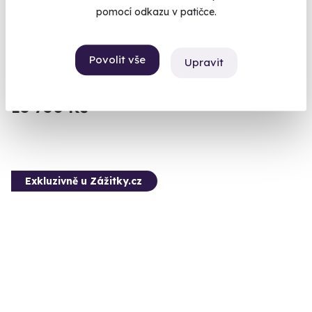
pomocí odkazu v patičce.
Plavba na luxusní jachtě s neomezenou
konzumací nápojů
Oslava pod širým nebem, na vlnách, se sklenkou v ruce.
Povolit vše
Upravit
Praha 2
15 750 Kč
Exkluzivně u Zážitky.cz