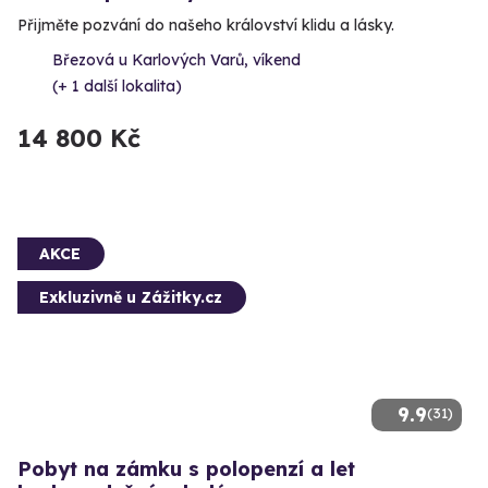
Přijměte pozvání do našeho království klidu a lásky.
Březová u Karlových Varů, víkend
(+ 1 další lokalita)
14 800 Kč
AKCE
Exkluzivně u Zážitky.cz
9.9
(31)
Pobyt na zámku s polopenzí a let