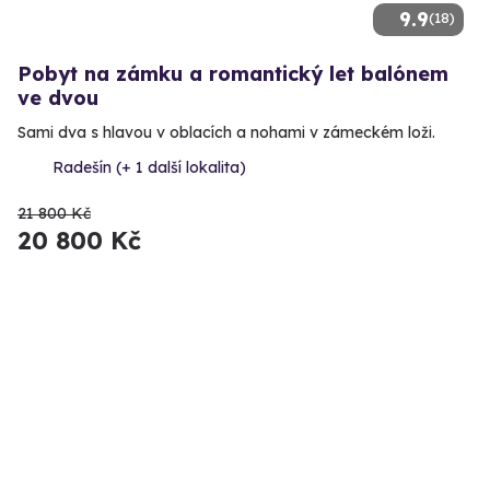
9.9
(18)
Pobyt na zámku a romantický let balónem
ve dvou
Sami dva s hlavou v oblacích a nohami v zámeckém loži.
Radešín (+ 1 další lokalita)
21 800 Kč
20 800 Kč