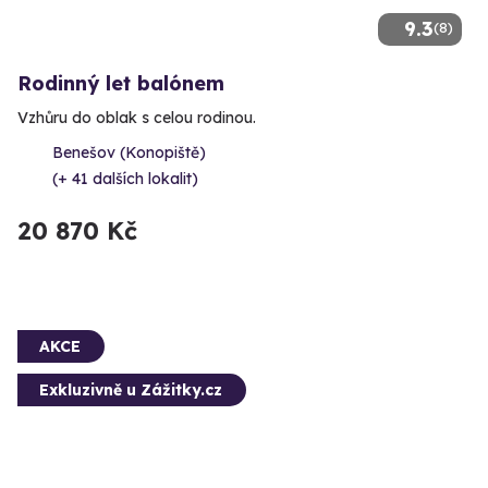
9.3
(8)
Rodinný let balónem
Vzhůru do oblak s celou rodinou.
Benešov (Konopiště)
(+ 41 dalších lokalit)
20 870 Kč
AKCE
Exkluzivně u Zážitky.cz