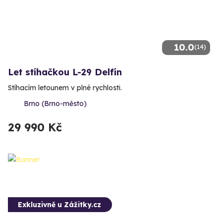
10.0
(14)
Let stíhačkou L-29 Delfín
Stíhacím letounem v plné rychlosti.
Brno (Brno-město)
29 990 Kč
Exkluzivně u Zážitky.cz