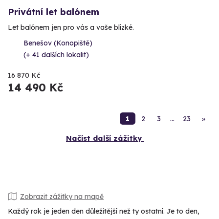
Privátní let balónem
Let balónem jen pro vás a vaše blízké.
Benešov (Konopiště)
(+ 41 dalších lokalit)
16 870 Kč
14 490 Kč
1
2
3
…
23
»
Načíst další zážitky
Zobrazit zážitky na mapě
Každý rok je jeden den důležitější než ty ostatní. Je to den,