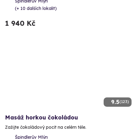
Špindlerův Mlýn
(+ 10 dalších lokalit)
1 940 Kč
9.5
(123)
Masáž horkou čokoládou
Zažijte čokoládový pocit na celém těle.
Špindlerův Mlýn