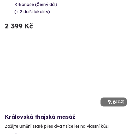
Krkonoše (Černý důl)
(+ 2 další lokality)
2 399 Kč
9.6
(112)
Královská thajská masáž
Zažijte umění staré přes dva tisíce let na vlastní kůži.