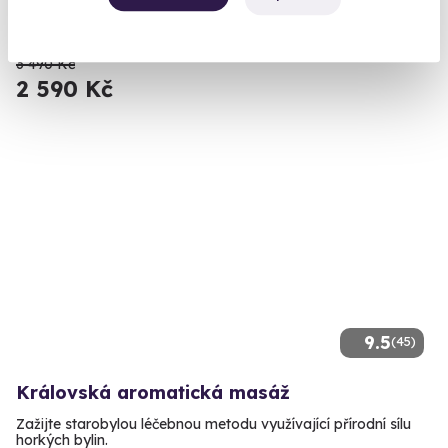
(+ 40 dalších lokalit)
3 490 Kč
2 590 Kč
9.5
(45)
Královská aromatická masáž
Zažijte starobylou léčebnou metodu využívající přírodní sílu
horkých bylin.