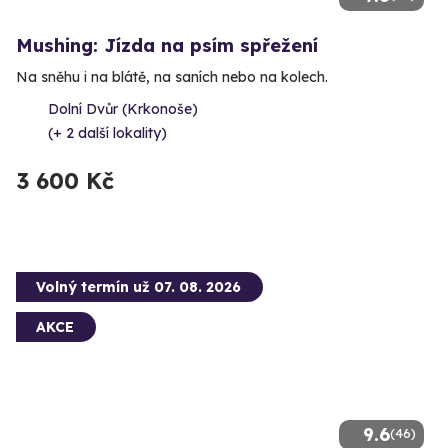
Mushing: Jízda na psím spřežení
Na sněhu i na blátě, na saních nebo na kolech.
Dolní Dvůr (Krkonoše)
(+ 2 další lokality)
3 600 Kč
Volný termín už 07. 08. 2026
AKCE
9.6
(46)