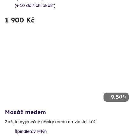
(+ 10 dalších lokalit)
1 900 Kč
9.5
(13)
Masáž medem
Zažijte výjimečné účinky medu na vlastní kůži.
Špindlerův Mlýn