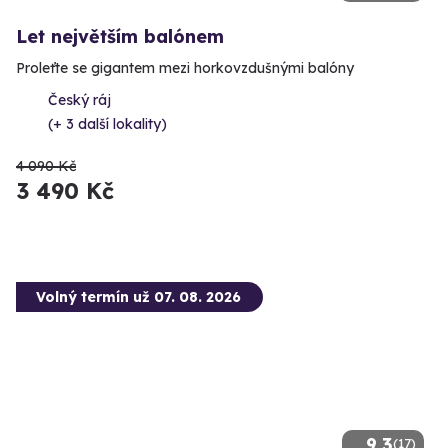
Let největším balónem
Proleťte se gigantem mezi horkovzdušnými balóny
Český ráj
(+ 3 další lokality)
4 090 Kč
3 490 Kč
Volný termín už 07. 08. 2026
9.3
(17)