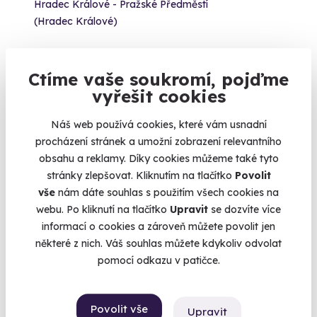
Hradec Králové - Pražské Předměstí
(Hradec Králové)
2 890 Kč
Ctíme vaše soukromí, pojďme
vyřešit cookies
Náš web používá cookies, které vám usnadní
Volný termín už 07. 08. 2026
procházení stránek a umožní zobrazení relevantního
obsahu a reklamy. Díky cookies můžeme také tyto
AKCE
stránky zlepšovat. Kliknutím na tlačítko
Povolit
vše
nám dáte souhlas s použitím všech cookies na
webu. Po kliknutí na tlačítko
Upravit
se dozvíte více
informací o cookies a zároveň můžete povolit jen
9.6
(1897)
některé z nich. Váš souhlas můžete kdykoliv odvolat
pomocí odkazu v patičce.
Let balónem
Dechberoucí výhled a nezapomenutelný zážitek
Povolit vše
Upravit
Český ráj