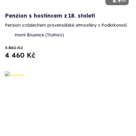
8.9
(6)
Penzion s hostincem z 18. století
Penzion s nádechem provensálské atmosféry v Podkrkonoší
Horní Brusnice (Trutnov)
4 860 Kč
4 460 Kč