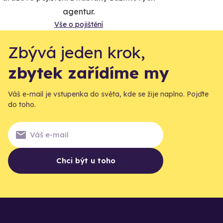
agentur.
Vše o pojištění
Zbývá jeden krok,
zbytek zařídíme my
Váš e-mail je vstupenka do světa, kde se žije naplno. Pojďte
do toho.
Chci být u toho