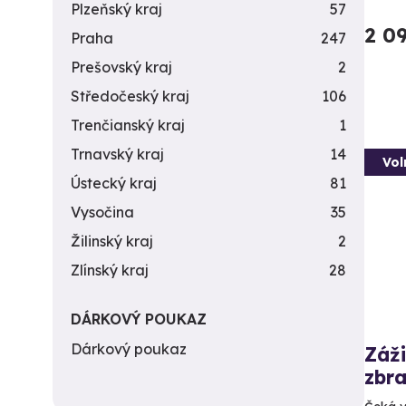
Plzeňský kraj
57
2 0
Praha
247
Prešovský kraj
2
Středočeský kraj
106
Trenčianský kraj
1
Trnavský kraj
14
Vol
Ústecký kraj
81
Vysočina
35
Žilinský kraj
2
Zlínský kraj
28
DÁRKOVÝ POUKAZ
Dárkový poukaz
Záži
zbra