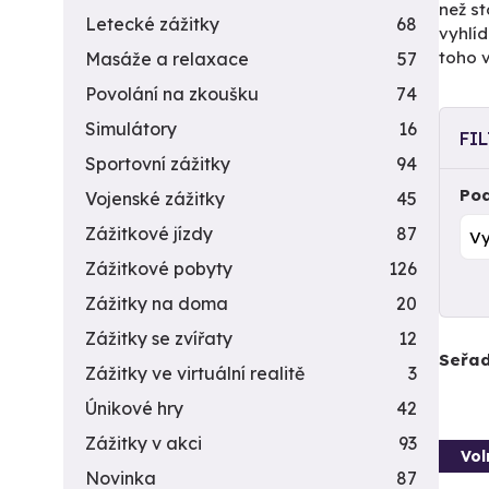
než st
Letecké zážitky
68
vyhlíd
toho 
Masáže a relaxace
57
Povolání na zkoušku
74
Simulátory
16
FI
Sportovní zážitky
94
Pod
Vojenské zážitky
45
Zážitkové jízdy
87
Zážitkové pobyty
126
Zážitky na doma
20
Zážitky se zvířaty
12
Seřad
Zážitky ve virtuální realitě
3
Únikové hry
42
Zážitky v akci
93
Vol
Novinka
87