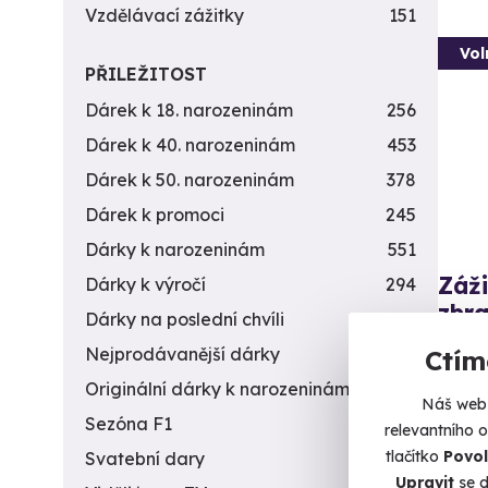
Vzdělávací zážitky
151
Vol
PŘILEŽITOST
Dárek k 18. narozeninám
256
Dárek k 40. narozeninám
453
Dárek k 50. narozeninám
378
Dárek k promoci
245
Dárky k narozeninám
551
Záži
Dárky k výročí
294
zbra
Dárky na poslední chvíli
450
Z každé
Nejprodávanější dárky
56
Ctím
Originální dárky k narozeninám
422
Ve
Náš web 
(+
Sezóna F1
4
relevantního 
tlačítko
Povol
Svatební dary
196
1 8
Upravit
se d