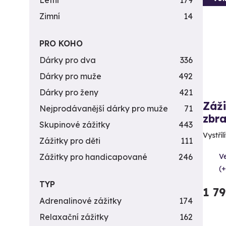
Letní
179
Zimní
14
PRO KOHO
Dárky pro dva
336
Dárky pro muže
492
Dárky pro ženy
421
Záži
Nejprodávanější dárky pro muže
71
zbra
Skupinové zážitky
443
Vystříl
Zážitky pro děti
111
Ve
Zážitky pro handicapované
246
(+
TYP
1 7
Adrenalinové zážitky
174
Relaxační zážitky
162