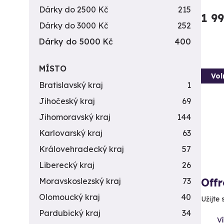
Dárky do 2500 Kč
215
1 9
Dárky do 3000 Kč
252
Dárky do 5000 Kč
400
MÍSTO
Vol
Bratislavský kraj
1
Jihočeský kraj
69
Jihomoravský kraj
144
Karlovarský kraj
63
Královehradecký kraj
57
Liberecký kraj
26
Offr
Moravskoslezský kraj
73
Olomoucký kraj
40
Užijte
Pardubický kraj
34
Ví