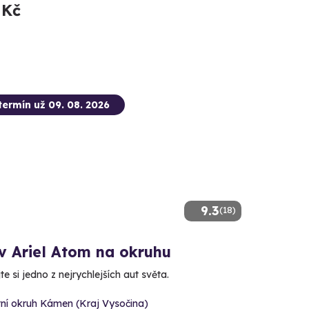
 Kč
termín už 09. 08. 2026
9.3
(18)
v Ariel Atom na okruhu
e si jedno z nejrychlejších aut světa.
tní okruh Kámen (Kraj Vysočina)