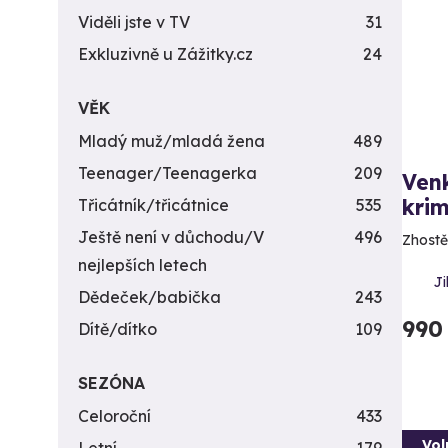
Viděli jste v TV
31
Exkluzivně u Zážitky.cz
24
VĚK
Mladý muž/mladá žena
489
Teenager/Teenagerka
209
Ven
krim
Třicátník/třicátnice
535
Ještě není v důchodu/V
496
Zhostě
nejlepších letech
Ji
Dědeček/babička
243
990
Dítě/dítko
109
SEZÓNA
Celoroční
433
Vol