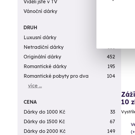
Viděli jste v TV
31
Vánoční dárky
311
DRUH
Vol
Luxusní dárky
142
Netradiční dárky
353
Originální dárky
452
Romantické dárky
195
Romantické pobyty pro dva
104
více …
Záži
10 z
CENA
Dárky do 1000 Kč
33
Vystříl
Dárky do 1500 Kč
67
Ve
Dárky do 2000 Kč
149
(+