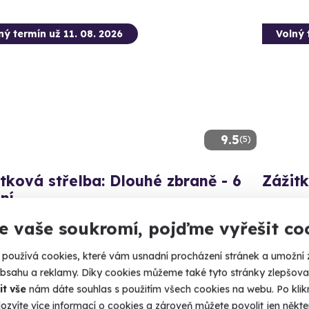
ný termín už 11. 08. 2026
Volný 
9.5
(5)
tková střelba: Dlouhé zbraně - 6
Zážitk
ní
Připravte
 zbraně si zastřílíte pětkrát - celkem 30 výstřelů.
e vaše soukromí, pojďme vyřešit co
Velká
(+ 28
lká Bíteš (okres Žďár nad Sázavou)
používá cookies, které vám usnadní procházení stránek a umožní 
 28 dalších lokalit)
obsahu a reklamy. Díky cookies můžeme také tyto stránky zlepšovat
1 999
it vše
nám dáte souhlas s použitím všech cookies na webu. Po kliknu
99 Kč
ozvíte více informací o cookies a zároveň můžete povolit jen někter