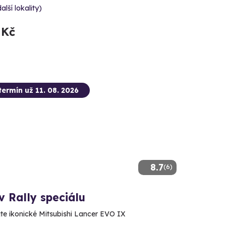
alší lokality)
 Kč
termín už 11. 08. 2026
8.7
(6)
v Rally speciálu
te ikonické Mitsubishi Lancer EVO IX