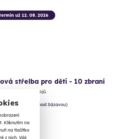
termín už 12. 08. 2026
ová střelba pro děti - 10 zbraní
 se na nálož 80 nábojů.
okies
 Bíteš (okres Žďár nad Sázavou)
 dalších lokalit)
zobrazení
. Kliknutím na
 Kč
tí na tlačítko
é z nich. Váš