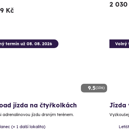
2 030
99 Kč
ný termín už 08. 08. 2026
Volný 
9.5
(106)
oad jízda na čtyřkolkách
Jízda 
 si adrenalinovou jízdu drsným terénem.
Vyzkoušejt
lanec (+ 1 další lokalita)
Letiš