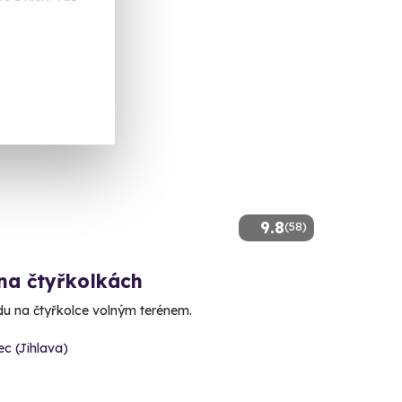
9.8
(58)
 na čtyřkolkách
zdu na čtyřkolce volným terénem.
ec (Jihlava)