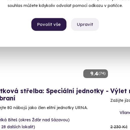
souhlas můžete kdykoliv odvolat pomocí odkazu v patičce.
Povolit vše
Upravit
ný termín už 12. 08. 2026
AKCE
9.4
(74)
tková střelba: Speciální jednotky -
Výlet
braní
Zažijte jí
ejte 80 nábojů jako člen elitní jednotky URNA.
Vílan
lká Bíteš (okres Žďár nad Sázavou)
 28 dalších lokalit)
2 230 Kč