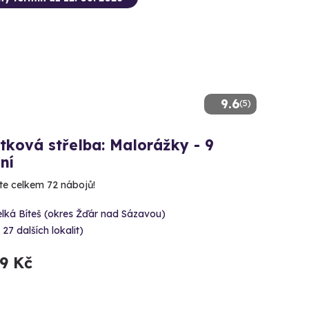
9.6
(5)
tková střelba: Malorážky - 9
ní
íte celkem 72 nábojů!
lká Bíteš (okres Žďár nad Sázavou)
 27 dalších lokalit)
99 Kč