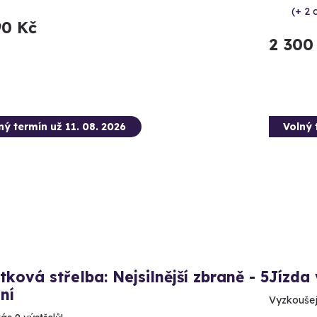
(+ 2 d
90 Kč
2 300
ný termín už 11. 08. 2026
Volný 
tková střelba: Nejsilnější zbraně - 5
Jízda 
ní
Vyzkoušej