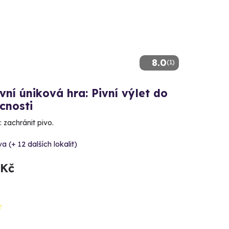
8.0
(1)
ní úniková hra: Pivní výlet do
cnosti
 zachránit pivo.
va (+ 12 dalších lokalit)
 Kč