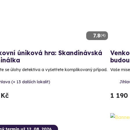
7.8
(4)
kovní úniková hra: Skandinávská
Venkov
inálka
budou
te se úlohy detektiva a vyšetřete komplikovaný případ.
Vaše mise:
hlava (+ 13 dalších lokalit)
Jihla
 Kč
1 190
ný termín už 12. 08. 2026