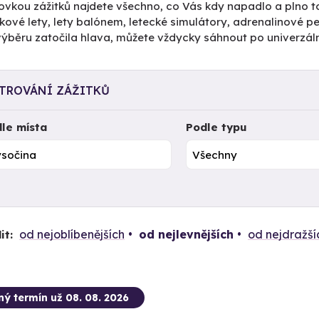
ovkou zážitků najdete všechno, co Vás kdy napadlo a plno to
kové lety, lety balónem, letecké simulátory, adrenalinové 
výběru zatočila hlava, můžete vždycky sáhnout po univerzál
LTROVÁNÍ ZÁŽITKŮ
le místa
Podle typu
od nejoblíbenějších
od nejlevnějších
od nejdražší
it:
ný termín už 08. 08. 2026