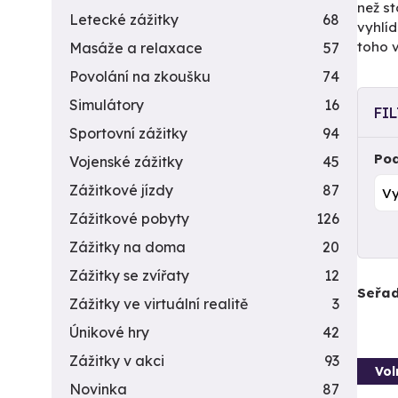
než st
Letecké zážitky
68
vyhlíd
toho 
Masáže a relaxace
57
Povolání na zkoušku
74
Simulátory
16
FI
Sportovní zážitky
94
Pod
Vojenské zážitky
45
Zážitkové jízdy
87
Zážitkové pobyty
126
Zážitky na doma
20
Zážitky se zvířaty
12
Seřad
Zážitky ve virtuální realitě
3
Únikové hry
42
Zážitky v akci
93
Vol
Novinka
87