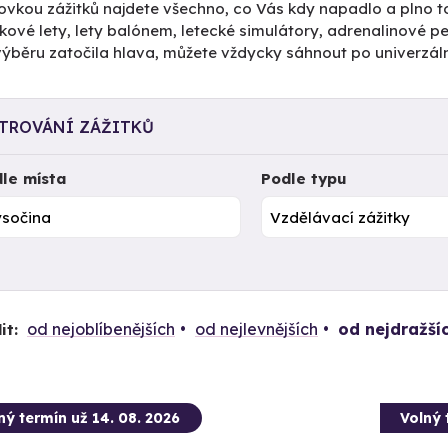
ovkou zážitků najdete všechno, co Vás kdy napadlo a plno to
kové lety, lety balónem, letecké simulátory, adrenalinové 
výběru zatočila hlava, můžete vždycky sáhnout po univerzál
LTROVÁNÍ ZÁŽITKŮ
le místa
Podle typu
od nejoblíbenějších
od nejlevnějších
od nejdražší
it:
ný termín už 14. 08. 2026
Volný 