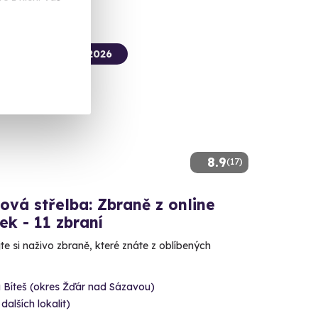
termín už 14. 08. 2026
8.9
(17)
ová střelba: Zbraně z online
ček - 11 zbraní
e si naživo zbraně, které znáte z oblíbených
 Bíteš (okres Žďár nad Sázavou)
 dalších lokalit)