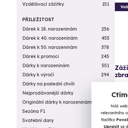
Vzdělávací zážitky
151
Vol
PŘILEŽITOST
Dárek k 18. narozeninám
256
Dárek k 40. narozeninám
453
Dárek k 50. narozeninám
378
Dárek k promoci
245
Dárky k narozeninám
551
Záži
zbra
Dárky k výročí
294
Dárky na poslední chvíli
450
Čeká v
Nejprodávanější dárky
56
Ctím
Ve
Originální dárky k narozeninám
422
(+
Náš web 
Sezóna F1
4
relevantního 
3 5
tlačítko
Povol
Svatební dary
196
Upravit
se d