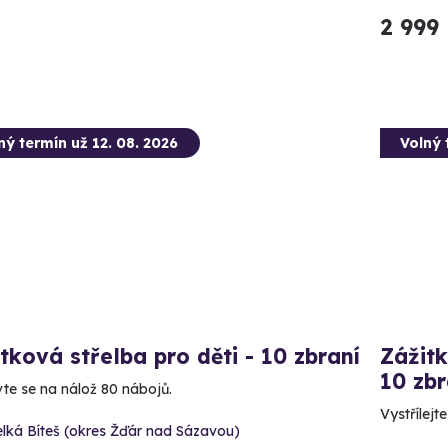
2 999
ný termín už 12. 08. 2026
Volný 
tková střelba pro děti - 10 zbraní
Zážitk
10 zbr
vte se na nálož 80 nábojů.
Vystřílejt
lká Bíteš (okres Žďár nad Sázavou)