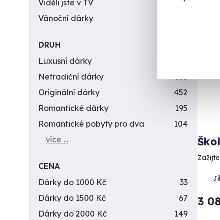
Viděli jste v TV
31
Vánoční dárky
311
Vol
DRUH
Luxusní dárky
142
Netradiční dárky
353
Originální dárky
452
Romantické dárky
195
Romantické pobyty pro dva
104
více …
Ško
Zažijt
CENA
Ji
Dárky do 1000 Kč
33
Dárky do 1500 Kč
67
3 0
Dárky do 2000 Kč
149