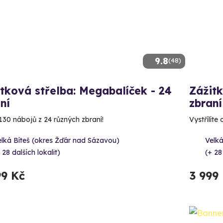
9.8
(48)
tková střelba: Megabalíček - 24
Zážitk
ní
zbraní
130 nábojů z 24 různých zbraní!
Vystřílíte
lká Bíteš (okres Žďár nad Sázavou)
Velká
 28 dalších lokalit)
(+ 28
99 Kč
3 999