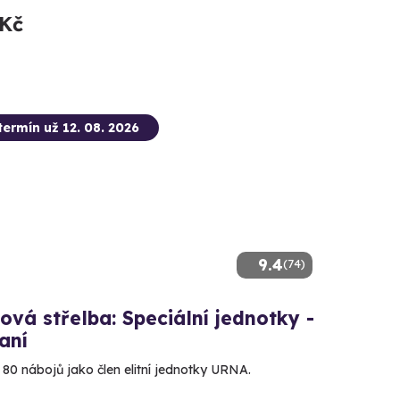
 Kč
termín už 12. 08. 2026
9.4
(74)
ová střelba: Speciální jednotky -
aní
e 80 nábojů jako člen elitní jednotky URNA.