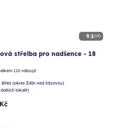
9.1
(13)
ová střelba pro nadšence - 18
 celkem 110 nábojů!
 Bíteš (okres Žďár nad Sázavou)
 dalších lokalit)
 Kč