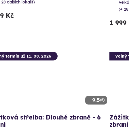
 28 dalších lokalit)
Velká
(+ 28
99 Kč
1 999
ný termín už 11. 08. 2026
Volný 
9.5
(5)
tková střelba: Dlouhé zbraně - 6
Zážitk
ní
zbraní