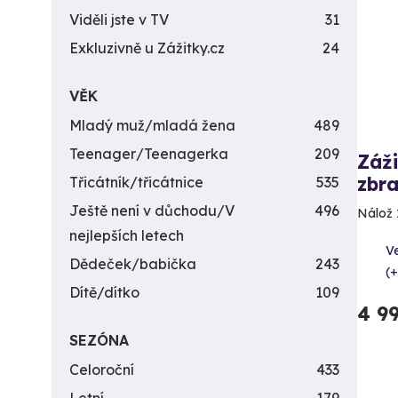
Viděli jste v TV
31
Exkluzivně u Zážitky.cz
24
VĚK
Mladý muž/mladá žena
489
Teenager/Teenagerka
209
Záži
zbra
Třicátník/třicátnice
535
Ještě není v důchodu/V
496
Nálož 
nejlepších letech
Ve
Dědeček/babička
243
(+
Dítě/dítko
109
4 9
SEZÓNA
Celoroční
433