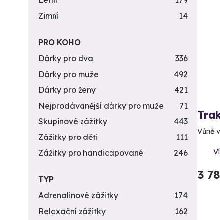
Letní
179
Zimní
14
PRO KOHO
Dárky pro dva
336
Dárky pro muže
492
Dárky pro ženy
421
Nejprodávanější dárky pro muže
71
Trak
Skupinové zážitky
443
Vůně v
Zážitky pro děti
111
Ví
Zážitky pro handicapované
246
3 7
TYP
Adrenalinové zážitky
174
Relaxační zážitky
162