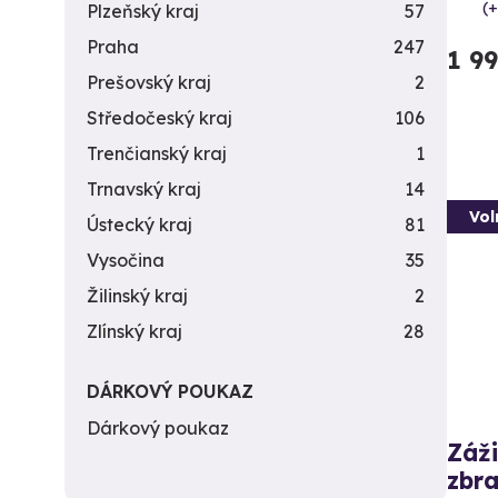
(+
Plzeňský kraj
57
Praha
247
1 9
Prešovský kraj
2
Středočeský kraj
106
Trenčianský kraj
1
Trnavský kraj
14
Vol
Ústecký kraj
81
Vysočina
35
Žilinský kraj
2
Zlínský kraj
28
DÁRKOVÝ POUKAZ
Dárkový poukaz
Záži
zbra