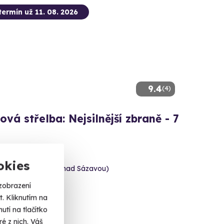
termín už 11. 08. 2026
9.4
(4)
ová střelba: Nejsilnější zbraně - 7
3 výstřelů!
okies
 Bíteš (okres Žďár nad Sázavou)
 dalších lokalit)
zobrazení
. Kliknutím na
 Kč
tí na tlačítko
é z nich. Váš