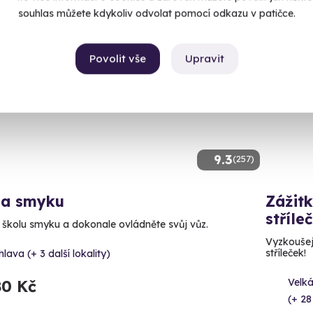
souhlas můžete kdykoliv odvolat pomocí odkazu v patičce.
ný termín už 17. 08. 2026
Volný 
Povolit vše
Upravit
9.3
(257)
la smyku
Zážitk
stříle
e školu smyku a dokonale ovládněte svůj vůz.
Vyzkoušejt
stříleček!
hlava (+ 3 další lokality)
Velká
80 Kč
(+ 28