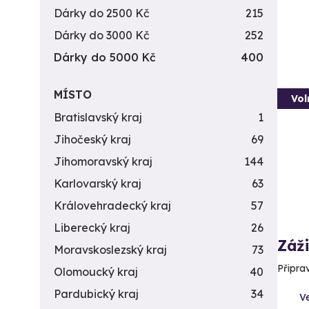
Dárky do 2500 Kč
215
Dárky do 3000 Kč
252
Dárky do 5000 Kč
400
MÍSTO
Vol
Bratislavský kraj
1
Jihočeský kraj
69
Jihomoravský kraj
144
Karlovarský kraj
63
Královehradecký kraj
57
Liberecký kraj
26
Záži
Moravskoslezský kraj
73
Připra
Olomoucký kraj
40
Pardubický kraj
34
Ve