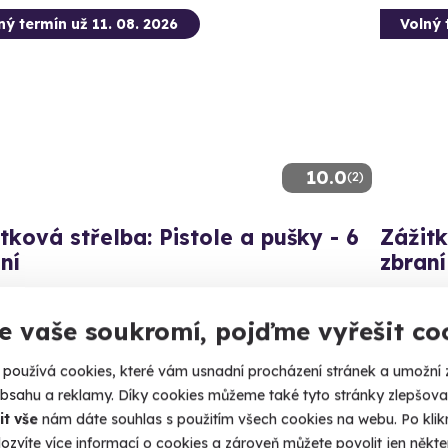
ný termín už 11. 08. 2026
Volný 
10.0
(2)
tková střelba: Pistole a pušky - 6
Zážitk
ní
zbraní
ás 60 výstřelů!
Vypálíte 1
e vaše soukromí, pojďme vyřešit co
lká Bíteš (okres Žďár nad Sázavou)
Velká
 28 dalších lokalit)
(+ 28
používá cookies, které vám usnadní procházení stránek a umožní 
obsahu a reklamy. Díky cookies můžeme také tyto stránky zlepšovat
99 Kč
3 599
it vše
nám dáte souhlas s použitím všech cookies na webu. Po kliknu
ozvíte více informací o cookies a zároveň můžete povolit jen někter