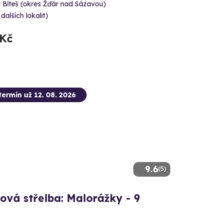
 Bíteš (okres Žďár nad Sázavou)
 dalších lokalit)
 Kč
termín už 12. 08. 2026
9.6
(5)
ová střelba: Malorážky - 9