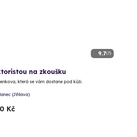
9.7
(7)
toristou na zkoušku
enkova, která se vám dostane pod kůži.
lanec (Jihlava)
80 Kč