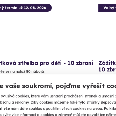
ný termín už 12. 08. 2026
Volný 
tková střelba pro děti - 10 zbraní
Zážitk
10 zbr
vte se na nálož 80 nábojů.
Vystřílejt
rahany (okres Prostějov)
e vaše soukromí, pojďme vyřešit co
 28 dalších lokalit)
Draha
(+ 28
používá cookies, které vám usnadní procházení stránek a umožní 
99 Kč
obsahu a reklamy. Díky cookies můžeme také tyto stránky zlepšovat
1 999
it vše
nám dáte souhlas s použitím všech cookies na webu. Po kliknu
ozvíte více informací o cookies a zároveň můžete povolit jen někter