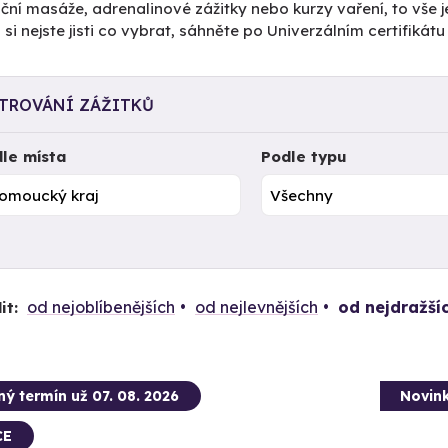
ční masáže, adrenalinové zážitky nebo kurzy vaření, to vše j
si nejste jisti co vybrat, sáhněte po Univerzálním certifiká
LTROVÁNÍ ZÁŽITKŮ
le místa
Podle typu
od nejoblíbenějších
od nejlevnějších
od nejdražší
it:
ný termín už 07. 08. 2026
Novin
CE