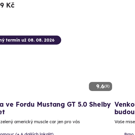
99 Kč
ný termín už 08. 08. 2026
9.6
(8)
a ve Fordu Mustang GT 5.0 Shelby
Venkov
et
budou
ě zelený americký muscle car jen pro vás
Vaše mise:
omouc (+ 6 dalších lokalit)
Brno 