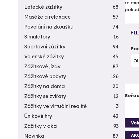
relaxa
Letecké zážitky
68
pokud 
Masáže a relaxace
57
Povolání na zkoušku
74
FI
Simulátory
16
Sportovní zážitky
94
Pod
Vojenské zážitky
45
Zážitkové jízdy
87
Zážitkové pobyty
126
Zážitky na doma
20
Seřad
Zážitky se zvířaty
12
Zážitky ve virtuální realitě
3
Únikové hry
42
Vol
Zážitky v akci
93
AK
Novinka
87