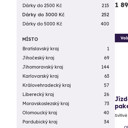
1 8
Dárky do 2500 Kč
215
Dárky do 3000 Kč
252
Dárky do 5000 Kč
400
Vol
MÍSTO
Bratislavský kraj
1
Jihočeský kraj
69
Jihomoravský kraj
144
Karlovarský kraj
63
Královehradecký kraj
57
Liberecký kraj
26
Jízd
Moravskoslezský kraj
73
pak
Olomoucký kraj
40
Svítiv
Pardubický kraj
34
Ol