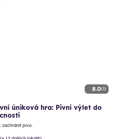
8.0
(1)
ní úniková hra: Pivní výlet do
cnosti
 zachránit pivo.
(+ 12 dalších lokalit)