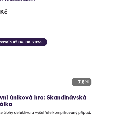
 Kč
termín už 06. 08. 2026
7.8
(4)
vní úniková hra: Skandinávská
nálka
se úlohy detektiva a vyšetřete komplikovaný případ.