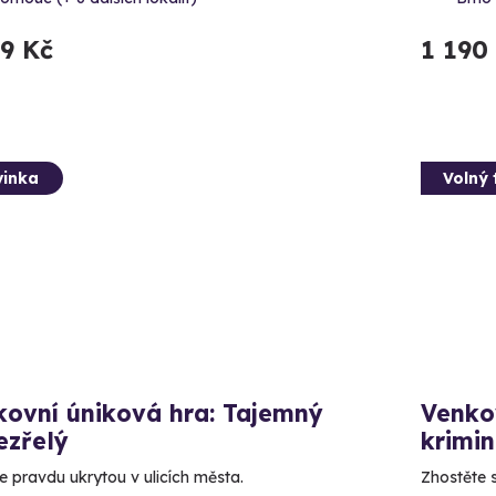
99 Kč
1 190
inka
Volný 
kovní úniková hra: Tajemný
Venko
ezřelý
krimi
e pravdu ukrytou v ulicích města.
Zhostěte 