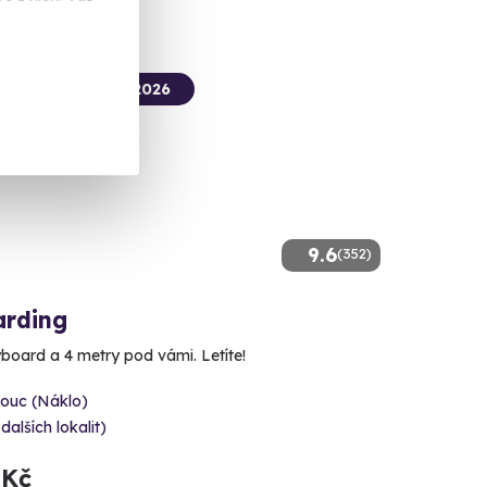
termín už 07. 08. 2026
9.6
(352)
arding
yboard a 4 metry pod vámi. Letíte!
ouc (Náklo)
 dalších lokalit)
 Kč