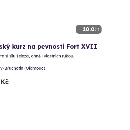
10.0
(1)
ský kurz na pevnosti Fort XVII
e si sílu železa, ohně i vlastních rukou.
ov-Břuchotín (Olomouc)
 Kč