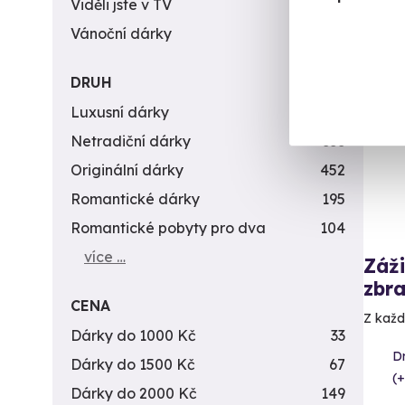
Viděli jste v TV
31
Vánoční dárky
311
Vol
DRUH
Luxusní dárky
142
Netradiční dárky
353
Originální dárky
452
Romantické dárky
195
Romantické pobyty pro dva
104
více …
Záži
zbra
CENA
Z každé
Dárky do 1000 Kč
33
D
Dárky do 1500 Kč
67
(+
Dárky do 2000 Kč
149