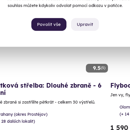
souhlas můžete kdykoliv odvolat pomocí odkazu v patičce.
ný termín už 11. 08. 2026
Volný 
Povolit vše
Upravit
AKCE
9.5
(5)
tková střelba: Dlouhé zbraně - 6
Flybo
ní
Jen vy, fl
 zbraně si zastřílíte pětkrát - celkem 30 výstřelů.
Olom
(+ 14
rahany (okres Prostějov)
 28 dalších lokalit)
1 590