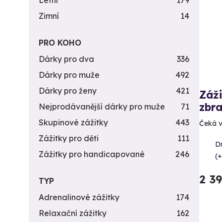
Letní
179
Zimní
14
PRO KOHO
Dárky pro dva
336
Dárky pro muže
492
Dárky pro ženy
421
Záži
zbra
Nejprodávanější dárky pro muže
71
Skupinové zážitky
443
Čeká v
Zážitky pro děti
111
D
Zážitky pro handicapované
246
(+
2 3
TYP
Adrenalinové zážitky
174
Relaxační zážitky
162