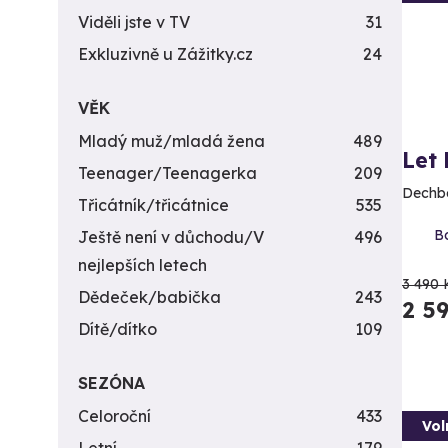
Viděli jste v TV
31
Exkluzivně u Zážitky.cz
24
VĚK
Mladý muž/mladá žena
489
Let
Teenager/Teenagerka
209
Dechbe
Třicátník/třicátnice
535
Bo
Ještě není v důchodu/V
496
nejlepších letech
3 490 
Dědeček/babička
243
2 5
Dítě/dítko
109
SEZÓNA
Celoroční
433
Vol