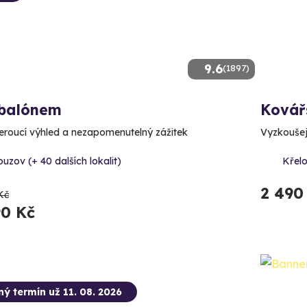
9.6
(1897)
 balónem
Kovář
roucí výhled a nezapomenutelný zážitek
Vyzkoušejt
uzov (+ 40 dalších lokalit)
Křel
2 490
Kč
90 Kč
ný termín už 11. 08. 2026