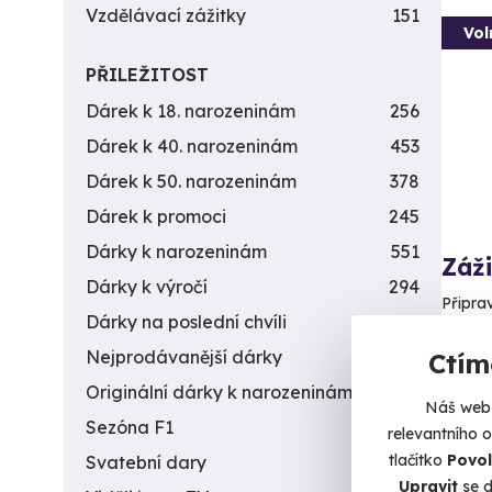
Vzdělávací zážitky
151
Vol
PŘILEŽITOST
Dárek k 18. narozeninám
256
Dárek k 40. narozeninám
453
Dárek k 50. narozeninám
378
Dárek k promoci
245
Dárky k narozeninám
551
Záži
Dárky k výročí
294
Připra
Dárky na poslední chvíli
450
D
Nejprodávanější dárky
56
Ctím
(+
Originální dárky k narozeninám
422
Náš web 
1 9
Sezóna F1
4
relevantního 
tlačítko
Povol
Svatební dary
196
Upravit
se d