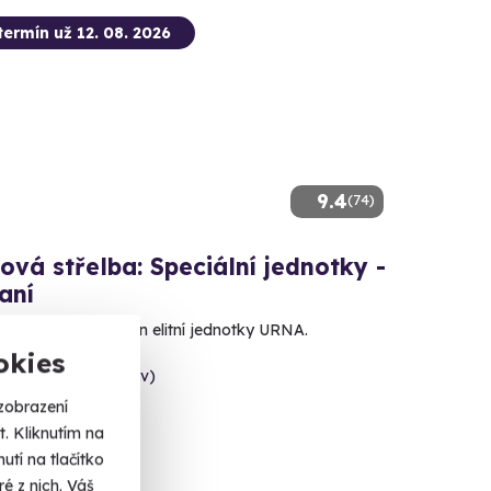
termín už 12. 08. 2026
9.4
(74)
ová střelba: Speciální jednotky -
aní
e 80 nábojů jako člen elitní jednotky URNA.
okies
ny (okres Prostějov)
 dalších lokalit)
zobrazení
. Kliknutím na
 Kč
tí na tlačítko
é z nich. Váš