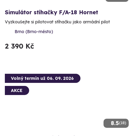
Simulátor stíhačky F/A-18 Hornet
Vyzkoušejte si pilotovat stíhačku jako armádní pilot
Brno (Brno-město)
2 390 Kč
Volný termín už 06. 09. 2026
AKCE
8.5
(18)