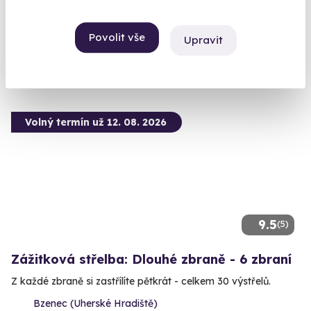
Brno (+ 2 další lokality)
Povolit vše
Upravit
1 990 Kč
Volný termín už 12. 08. 2026
9.5
(5)
Zážitková střelba: Dlouhé zbraně - 6 zbraní
Z každé zbraně si zastřílíte pětkrát - celkem 30 výstřelů.
Bzenec (Uherské Hradiště)