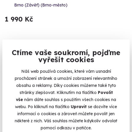
Brno (Závěť) (Brno-město)
1 990 Kč
Volný termín už 15. 08. 2026
Ctíme vaše soukromí, pojďme
vyřešit cookies
Náš web používá cookies, které vám usnadní
procházení stránek a umožní zobrazení relevantního
obsahu a reklamy. Díky cookies můžeme také tyto
stránky zlepšovat. Kliknutím na tlačítko
Povolit
10.0
(1)
vše
nám dáte souhlas s použitím všech cookies na
webu. Po kliknutí na tlačítko
Upravit
se dozvíte více
ArtMoment | Luxusní brunch s malováním
informací o cookies a zároveň můžete povolit jen
zlatem
některé z nich. Váš souhlas můžete kdykoliv odvolat
Vaše umělecké dílo – mezi pistáciovou brioškou a kapkou
pomocí odkazu v patičce.
zlata.