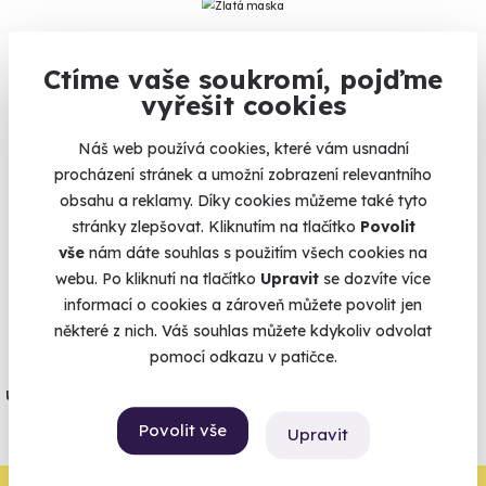
Ctíme vaše soukromí, pojďme
Na
heureka.cz
máme
vyřešit cookies
96% spokojenost zákazníků.
Náš web používá cookies, které vám usnadní
procházení stránek a umožní zobrazení relevantního
Co si o nás myslí
obsahu a reklamy. Díky cookies můžeme také tyto
stránky zlepšovat. Kliknutím na tlačítko
Povolit
Zobraz ohlasy
vše
nám dáte souhlas s použitím všech cookies na
webu. Po kliknutí na tlačítko
Upravit
se dozvíte více
Vše umíme pojistit
informací o cookies a zároveň můžete povolit jen
některé z nich. Váš souhlas můžete kdykoliv odvolat
pomocí odkazu v patičce.
Jeden nikdy neví. Máme nejvyšší
úrazové pojištění z nabídky zážitkových
agentur.
Povolit vše
Upravit
Vše o pojištění