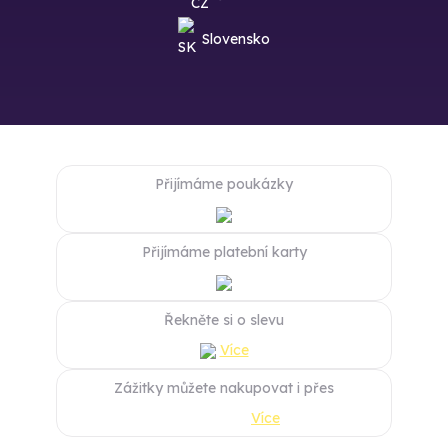
Slovensko
Přijímáme poukázky
Přijímáme platební karty
Řekněte si o slevu
Více
Zážitky můžete nakupovat i přes
Více