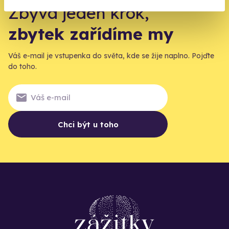
Zbývá jeden krok,
zbytek zařídíme my
Váš e-mail je vstupenka do světa, kde se žije naplno. Pojďte
do toho.
Chci být u toho