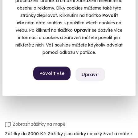
procházení stránek a umožní zobrazení relevantního
obsahu a reklamy. Díky cookies můžeme také tyto
stránky zlepšovat. Kliknutím na tlačítko
Povolit
vše
nám dáte souhlas s použitím všech cookies na
webu. Po kliknutí na tlačítko
Upravit
se dozvíte více
9.6
(5)
informací o cookies a zároveň můžete povolit jen
některé z nich. Váš souhlas můžete kdykoliv odvolat
Zážitková střelba: Malorážky - 9 zbraní
pomocí odkazu v patičce.
Vystřílíte celkem 72 nábojů!
Velká Bíteš (okres Žďár nad Sázavou)
Povolit vše
Upravit
(+ 27 dalších lokalit)
1 799 Kč
Zobrazit zážitky na mapě
Zážitky do 3000 Kč. Zážitky jsou dárky na celý život a máte z