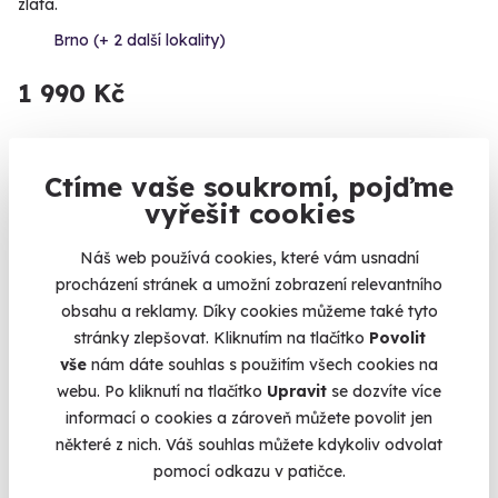
zlata.
Brno (+ 2 další lokality)
1 990 Kč
Ctíme vaše soukromí, pojďme
vyřešit cookies
Volný termín už 11. 08. 2026
Náš web používá cookies, které vám usnadní
procházení stránek a umožní zobrazení relevantního
obsahu a reklamy. Díky cookies můžeme také tyto
stránky zlepšovat. Kliknutím na tlačítko
Povolit
vše
nám dáte souhlas s použitím všech cookies na
9.5
(5)
webu. Po kliknutí na tlačítko
Upravit
se dozvíte více
informací o cookies a zároveň můžete povolit jen
Zážitková střelba: Dlouhé zbraně - 6 zbraní
některé z nich. Váš souhlas můžete kdykoliv odvolat
Z každé zbraně si zastřílíte pětkrát - celkem 30 výstřelů.
pomocí odkazu v patičce.