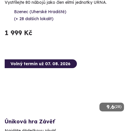
Vystřílejte 80 nábojů jako člen elitní jednotky URNA.
Bzenec (Uherské Hradiště)
(+ 28 dalších lokalit)
1 999 Kč
Volný termín už 07. 08. 2026
9.6
(28)
Úniková hra Závěť
Najděte dědečkovu závěť.