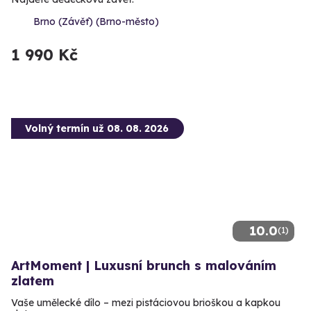
Brno (Závěť) (Brno-město)
1 990 Kč
Volný termín už 08. 08. 2026
10.0
(1)
ArtMoment | Luxusní brunch s malováním
zlatem
Vaše umělecké dílo – mezi pistáciovou brioškou a kapkou