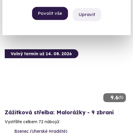
Bzenec (Uherské Hradiště)
(+ 28 dalších lokalit)
Povolit vše
Upravit
1 899 Kč
Volný termín už 14. 08. 2026
9.6
(5)
Zážitková střelba: Malorážky - 9 zbraní
Vystřílíte celkem 72 nábojů!
Bzenec (Uherské Hradiště)