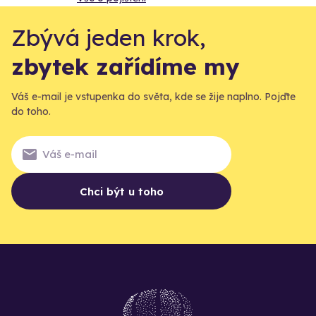
Zbývá jeden krok,
zbytek zařídíme my
Váš e-mail je vstupenka do světa, kde se žije naplno. Pojďte
do toho.
Chci být u toho