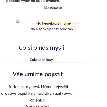
- a nechte výběr na obdarovaném.
Na
heureka.cz
máme
96% spokojenost zákazníků.
Co si o nás myslí
Zobraz ohlasy
Vše umíme pojistit
Jeden nikdy neví. Máme nejvyšší
úrazové pojištění z nabídky zážitkových
agentur.
Vše o pojištění