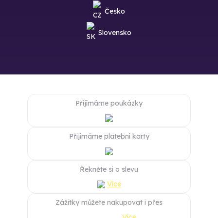
Česko
Slovensko
Přijímáme poukázky
Přijímáme platební karty
Řekněte si o slevu
Více
Zážitky můžete nakupovat i přes
Více