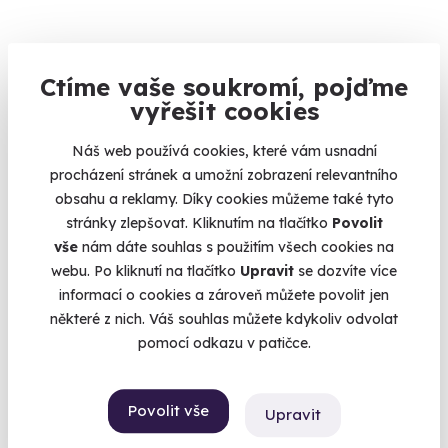
Ctíme vaše soukromí, pojďme
vyřešit cookies
Venkovní úniková hra: Vraždě na stopě
Náš web používá cookies, které vám usnadní
Rozlušťte záhadu v Kutné Hoře
procházení stránek a umožní zobrazení relevantního
obsahu a reklamy. Díky cookies můžeme také tyto
Kutná Hora
stránky zlepšovat. Kliknutím na tlačítko
Povolit
vše
nám dáte souhlas s použitím všech cookies na
1 190 Kč
webu. Po kliknutí na tlačítko
Upravit
se dozvíte více
informací o cookies a zároveň můžete povolit jen
některé z nich. Váš souhlas můžete kdykoliv odvolat
pomocí odkazu v patičce.
Volný termín už 08. 08. 2026
Povolit vše
Upravit