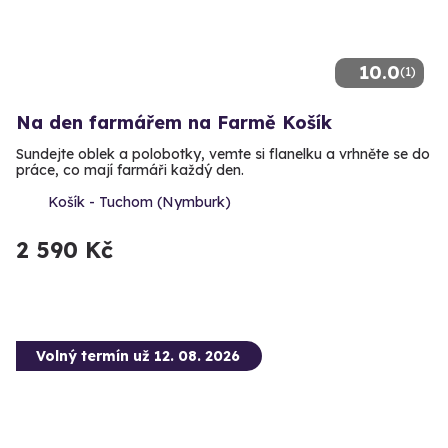
10.0
(1)
Na den farmářem na Farmě Košík
Sundejte oblek a polobotky, vemte si flanelku a vrhněte se do
práce, co mají farmáři každý den.
Košík - Tuchom (Nymburk)
2 590 Kč
Volný termín už 12. 08. 2026