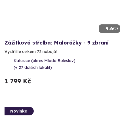
9.6
(5)
Zážitková střelba: Malorážky - 9 zbraní
Vystřílíte celkem 72 nábojů!
Katusice (okres Mladá Boleslav)
(+ 27 dalších lokalit)
1 799 Kč
Novinka