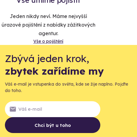
Vše umíme pojistit
Jeden nikdy neví. Máme nejvyšší
úrazové pojištění z nabídky zážitkových
agentur.
Vše o pojištění
Zbývá jeden krok,
zbytek zařídíme my
Váš e-mail je vstupenka do světa, kde se žije naplno. Pojďte
do toho.
Chci být u toho