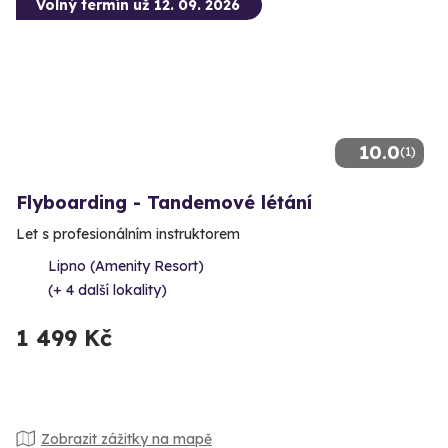
Volný termín už 12. 09. 2026
10.0
(1)
Flyboarding - Tandemové létání
Let s profesionálním instruktorem
Lipno (Amenity Resort)
(+ 4 další lokality)
1 499 Kč
Zobrazit zážitky na mapě