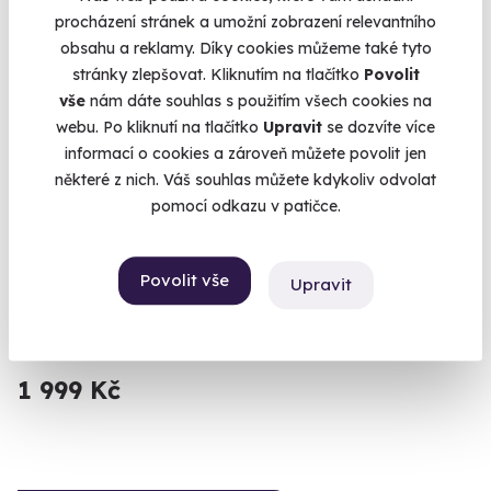
Volný termín už 14. 08. 2026
procházení stránek a umožní zobrazení relevantního
obsahu a reklamy. Díky cookies můžeme také tyto
stránky zlepšovat. Kliknutím na tlačítko
Povolit
vše
nám dáte souhlas s použitím všech cookies na
webu. Po kliknutí na tlačítko
Upravit
se dozvíte více
informací o cookies a zároveň můžete povolit jen
9.4
(74)
některé z nich. Váš souhlas můžete kdykoliv odvolat
pomocí odkazu v patičce.
Zážitková střelba: Speciální jednotky - 10
zbraní
Vystřílejte 80 nábojů jako člen elitní jednotky URNA.
Povolit vše
Upravit
Dačice (okres Jindřichův Hradec)
(+ 28 dalších lokalit)
1 999 Kč