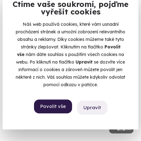
Ctíme vaše soukromí, pojďme
vyřešit cookies
Jízda v Chevrolet Camaro (Bumblebee)
Žlutá amerika jak z filmu Transformers
Náš web používá cookies, které vám usnadní
procházení stránek a umožní zobrazení relevantního
Olomouc (+ 6 dalších lokalit)
obsahu a reklamy. Díky cookies můžeme také tyto
stránky zlepšovat. Kliknutím na tlačítko
Povolit
1 199 Kč
vše
nám dáte souhlas s použitím všech cookies na
webu. Po kliknutí na tlačítko
Upravit
se dozvíte více
informací o cookies a zároveň můžete povolit jen
některé z nich. Váš souhlas můžete kdykoliv odvolat
pomocí odkazu v patičce.
Povolit vše
Upravit
8.0
(1)