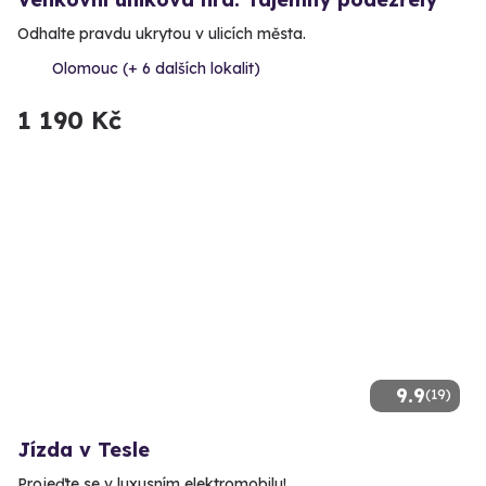
Odhalte pravdu ukrytou v ulicích města.
Olomouc (+ 6 dalších lokalit)
1 190 Kč
9.9
(19)
Jízda v Tesle
Projeďte se v luxusním elektromobilu!