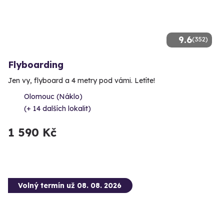
9.6
(352)
Flyboarding
Jen vy, flyboard a 4 metry pod vámi. Letíte!
Olomouc (Náklo)
(+ 14 dalších lokalit)
1 590 Kč
Volný termín už 08. 08. 2026