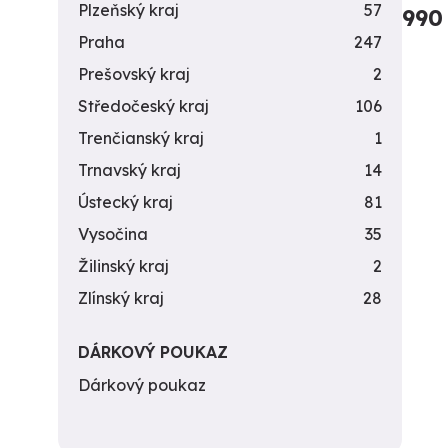
Plzeňský kraj
57
990
Praha
247
Prešovský kraj
2
Středočeský kraj
106
Trenčianský kraj
1
Trnavský kraj
14
Ústecký kraj
81
Vysočina
35
Žilinský kraj
2
Zlínský kraj
28
DÁRKOVÝ POUKAZ
Dárkový poukaz