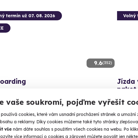
ný termín už 07. 08. 2026
Volný 
CE
9.6
(352)
boarding
Jízda
paket
, flyboard a 4 metry pod vámi. Letíte!
Svítivě ze
e vaše soukromí, pojďme vyřešit co
lomouc (Náklo)
 14 dalších lokalit)
Olomo
používá cookies, které vám usnadní procházení stránek a umožní 
obsahu a reklamy. Díky cookies můžeme také tyto stránky zlepšovat
90 Kč
1 399
it vše
nám dáte souhlas s použitím všech cookies na webu. Po kliknu
ozvíte více informací o cookies a zároveň můžete povolit jen někter