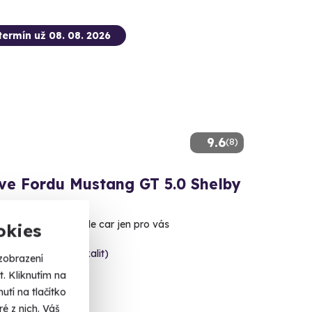
termín už 08. 08. 2026
9.6
(8)
 ve Fordu Mustang GT 5.0 Shelby
lený americký muscle car jen pro vás
okies
uc (+ 6 dalších lokalit)
zobrazení
. Kliknutím na
 Kč
tí na tlačítko
é z nich. Váš