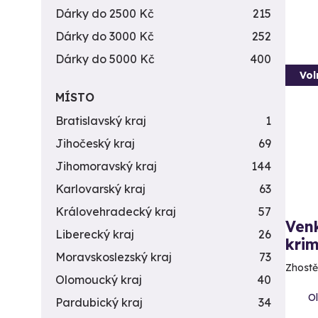
Dárky do 2500 Kč
215
Dárky do 3000 Kč
252
Dárky do 5000 Kč
400
Vol
MÍSTO
Bratislavský kraj
1
Jihočeský kraj
69
Jihomoravský kraj
144
Karlovarský kraj
63
Královehradecký kraj
57
Ven
Liberecký kraj
26
krim
Moravskoslezský kraj
73
Zhostě
Olomoucký kraj
40
Ol
Pardubický kraj
34