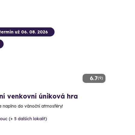
termín už 06. 08. 2026
6.7
(9)
ní venkovní úniková hra
e naplno do vánoční atmosféry!
uc (+ 5 dalších lokalit)