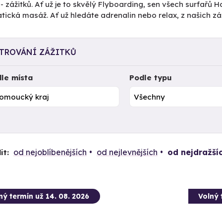
- zážitků. Ať už je to skvělý Flyboarding, sen všech surfař
ická masáž. Ať už hledáte adrenalin nebo relax, z našich záž
LTROVÁNÍ ZÁŽITKŮ
le místa
Podle typu
od nejoblíbenějších
od nejlevnějších
od nejdražší
it:
ný termín už 14. 08. 2026
Volný 