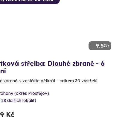
9.5
(5)
tková střelba: Dlouhé zbraně - 6
ní
 zbraně si zastřílíte pětkrát - celkem 30 výstřelů.
rahany (okres Prostějov)
 28 dalších lokalit)
99 Kč