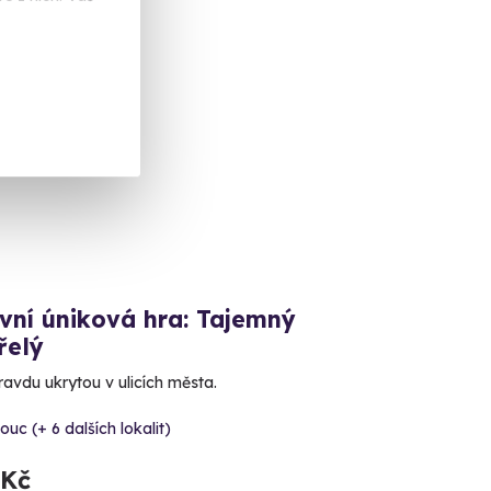
ka
vní úniková hra: Tajemný
řelý
ravdu ukrytou v ulicích města.
uc (+ 6 dalších lokalit)
 Kč