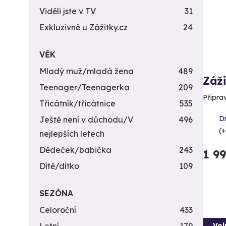
Viděli jste v TV
31
Exkluzivně u Zážitky.cz
24
VĚK
Mladý muž/mladá žena
489
Záži
Teenager/Teenagerka
209
Připra
Třicátník/třicátnice
535
D
Ještě není v důchodu/V
496
(+
nejlepších letech
Dědeček/babička
243
1 9
Dítě/dítko
109
SEZÓNA
Celoroční
433
Vol