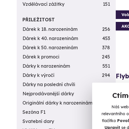
Vzdělávací zážitky
151
Vol
PŘILEŽITOST
AK
Dárek k 18. narozeninám
256
Dárek k 40. narozeninám
453
Dárek k 50. narozeninám
378
Dárek k promoci
245
Dárky k narozeninám
551
Fly
Dárky k výročí
294
Dárky na poslední chvíli
450
Jen vy
Nejprodávanější dárky
56
Ctím
O
Originální dárky k narozeninám
422
(+
Náš web 
Sezóna F1
4
relevantního 
1 5
tlačítko
Povol
Svatební dary
196
Upravit
se d