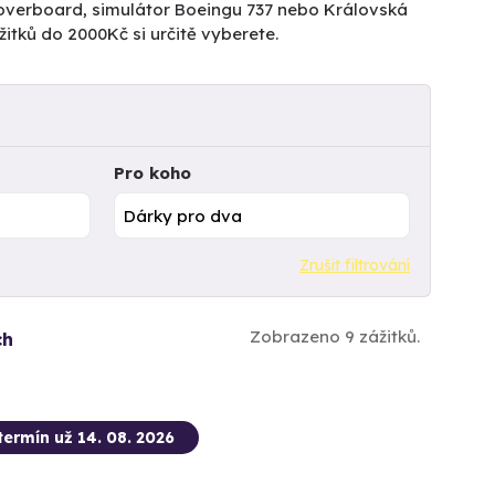
ů Hoverboard, simulátor Boeingu 737 nebo Královská
itků do 2000Kč si určitě vyberete.
Pro koho
Zrušit filtrování
Zobrazeno 9 zážitků.
ch
termín už 14. 08. 2026