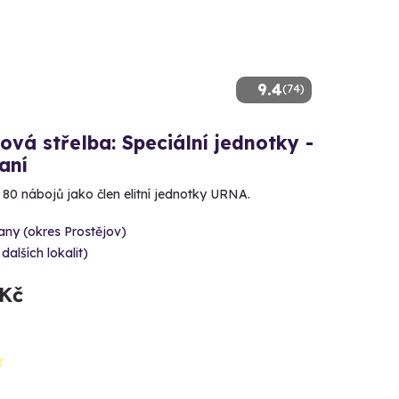
9.4
(74)
ová střelba: Speciální jednotky -
aní
e 80 nábojů jako člen elitní jednotky URNA.
ny (okres Prostějov)
 dalších lokalit)
 Kč