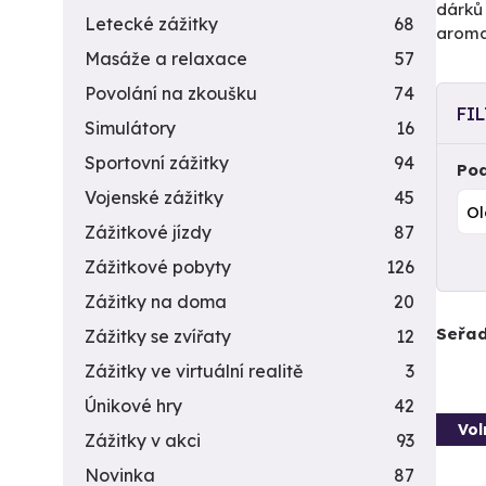
dárků 
Letecké zážitky
68
aromat
Masáže a relaxace
57
Povolání na zkoušku
74
FI
Simulátory
16
Sportovní zážitky
94
Pod
Vojenské zážitky
45
Zážitkové jízdy
87
Zážitkové pobyty
126
Zážitky na doma
20
Seřad
Zážitky se zvířaty
12
Zážitky ve virtuální realitě
3
Únikové hry
42
Vol
Zážitky v akci
93
Novinka
87