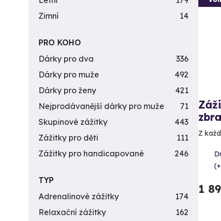
Letní
179
Zimní
14
PRO KOHO
Dárky pro dva
336
Dárky pro muže
492
Dárky pro ženy
421
Záži
Nejprodávanější dárky pro muže
71
zbra
Skupinové zážitky
443
Z každé
Zážitky pro děti
111
Zážitky pro handicapované
246
D
(+
TYP
1 8
Adrenalinové zážitky
174
Relaxační zážitky
162