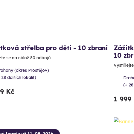
tková střelba pro děti - 10 zbraní
Zážitk
10 zbr
vte se na nálož 80 nábojů.
Vystřílejt
rahany (okres Prostějov)
 28 dalších lokalit)
Draha
(+ 28
99 Kč
1 999
ný termín už 11. 08. 2026