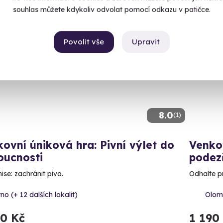
souhlas můžete kdykoliv odvolat pomocí odkazu v patičce.
Novin
Povolit vše
Upravit
8.0
(1)
ovní úniková hra: Pivní výlet do
Venko
oucnosti
podez
ise: zachránit pivo.
Odhalte p
no (+ 12 dalších lokalit)
Olomo
90 Kč
1 190