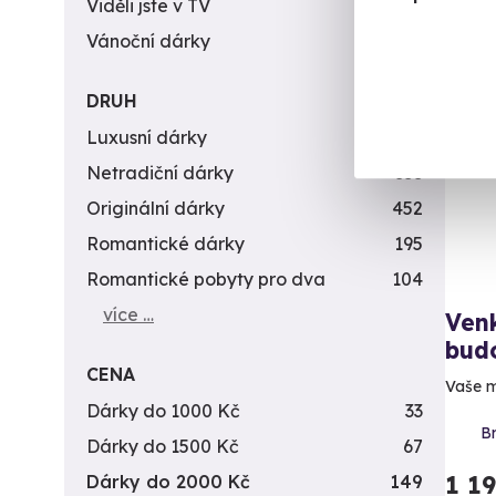
Viděli jste v TV
31
Vánoční dárky
311
DRUH
Luxusní dárky
142
Netradiční dárky
353
Originální dárky
452
Romantické dárky
195
Romantické pobyty pro dva
104
více …
Venk
bud
CENA
Vaše m
Dárky do 1000 Kč
33
Br
Dárky do 1500 Kč
67
1 1
Dárky do 2000 Kč
149