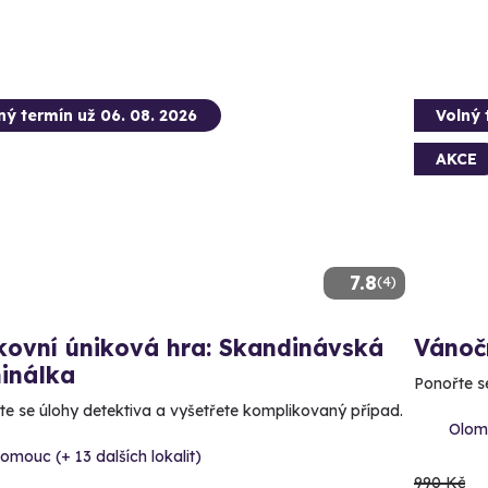
ný termín už 06. 08. 2026
Volný 
AKCE
7.8
(4)
kovní úniková hra: Skandinávská
Vánoč
inálka
Ponořte s
te se úlohy detektiva a vyšetřete komplikovaný případ.
Olomo
omouc (+ 13 dalších lokalit)
990 Kč