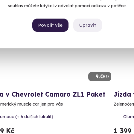
souhlas můžete kdykoliv odvolat pomocí odkazu v patičce.
Povolit vše
Upravit
ný termín už 08. 08. 2026
Volný 
9.0
(1)
da v Chevrolet Camaro ZL1 Paket
Jízda
americký muscle car jen pro vás
Zelenočer
omouc (+ 6 dalších lokalit)
Olomo
99 Kč
1 399