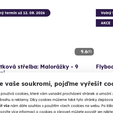
ný termín už 12. 08. 2026
Volný 
AKCE
9.6
(5)
tková střelba: Malorážky - 9
Flybo
ní
Jen vy, fl
íte celkem 72 nábojů!
e vaše soukromí, pojďme vyřešit co
Olom
(+ 14
rahany (okres Prostějov)
používá cookies, které vám usnadní procházení stránek a umožní 
 27 dalších lokalit)
obsahu a reklamy. Díky cookies můžeme také tyto stránky zlepšovat
1 590
it vše
nám dáte souhlas s použitím všech cookies na webu. Po kliknu
99 Kč
ozvíte více informací o cookies a zároveň můžete povolit jen někter