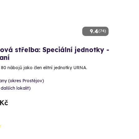
9.4
(74)
ová střelba: Speciální jednotky -
aní
e 80 nábojů jako člen elitní jednotky URNA.
ny (okres Prostějov)
 dalších lokalit)
 Kč