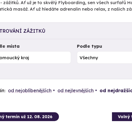
- zážitků. Ať už je to skvělý Flyboarding, sen všech surfař
ická masáž. Ať už hledáte adrenalin nebo relax, z našich záž
LTROVÁNÍ ZÁŽITKŮ
le místa
Podle typu
od nejoblíbenějších
od nejlevnějších
od nejdražší
it:
ný termín už 12. 08. 2026
Volný 