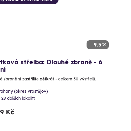
9.5
(5)
tková střelba: Dlouhé zbraně - 6
ní
 zbraně si zastřílíte pětkrát - celkem 30 výstřelů.
rahany (okres Prostějov)
 28 dalších lokalit)
99 Kč