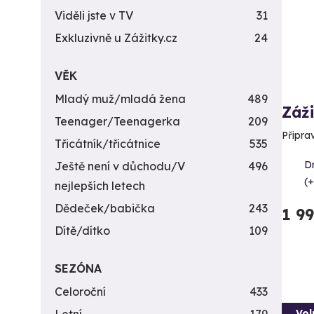
Viděli jste v TV
31
Exkluzivně u Zážitky.cz
24
VĚK
Mladý muž/mladá žena
489
Záži
Teenager/Teenagerka
209
Připra
Třicátník/třicátnice
535
D
Ještě není v důchodu/V
496
(+
nejlepších letech
Dědeček/babička
243
1 9
Dítě/dítko
109
SEZÓNA
Celoroční
433
Vol