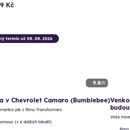
99 Kč
ný termín už 08. 08. 2026
9.8
(5)
da v Chevrolet Camaro (Bumblebee)
Venkov
budou
amerika jak z filmu Transformers
Vaše mise:
omouc (+ 6 dalších lokalit)
Brno 