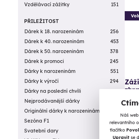
Vzdělávací zážitky
151
Vol
PŘILEŽITOST
Dárek k 18. narozeninám
256
Dárek k 40. narozeninám
453
Dárek k 50. narozeninám
378
Dárek k promoci
245
Dárky k narozeninám
551
Záži
Dárky k výročí
294
zbra
Dárky na poslední chvíli
450
Vystříl
Nejprodávanější dárky
56
Ctím
Originální dárky k narozeninám
422
D
Náš web 
(+
Sezóna F1
4
relevantního 
tlačítko
Povol
Svatební dary
196
1 7
Upravit
se d