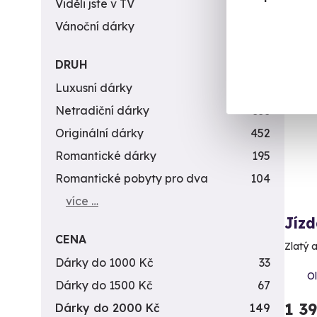
Viděli jste v TV
31
Vánoční dárky
311
DRUH
Vol
Luxusní dárky
142
Netradiční dárky
353
Originální dárky
452
Romantické dárky
195
Romantické pobyty pro dva
104
více …
Jíz
CENA
Zlatý 
Dárky do 1000 Kč
33
Ol
Dárky do 1500 Kč
67
1 3
Dárky do 2000 Kč
149