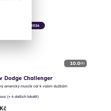
termín už 08. 08. 2026
10.0
(6)
 v Dodge Challenger
ný americký muscle car k vašim službám
uc (+ 6 dalších lokalit)
 Kč