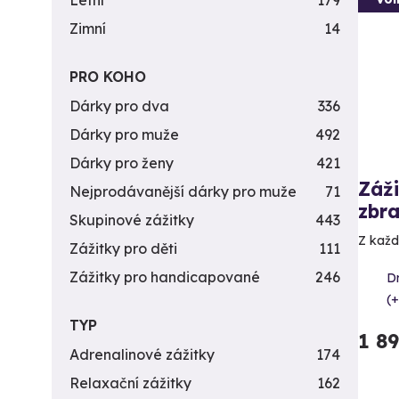
Letní
179
Zimní
14
PRO KOHO
Dárky pro dva
336
Dárky pro muže
492
Dárky pro ženy
421
Záži
Nejprodávanější dárky pro muže
71
zbra
Skupinové zážitky
443
Z každé
Zážitky pro děti
111
Zážitky pro handicapované
246
D
(+
TYP
1 8
Adrenalinové zážitky
174
Relaxační zážitky
162