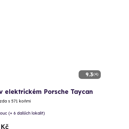
9.3
(4)
 v elektrickém Porsche Taycan
ízda s 571 koňmi
uc (+ 6 dalších lokalit)
 Kč