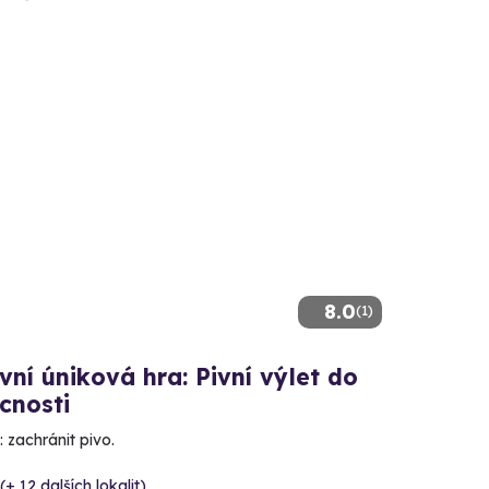
8.0
(1)
ní úniková hra: Pivní výlet do
cnosti
 zachránit pivo.
(+ 12 dalších lokalit)