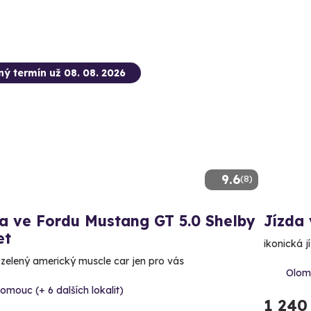
ný termín už 08. 08. 2026
9.6
(8)
a ve Fordu Mustang GT 5.0 Shelby
Jízda
et
ikonická j
ě zelený americký muscle car jen pro vás
Olomo
omouc (+ 6 dalších lokalit)
1 240