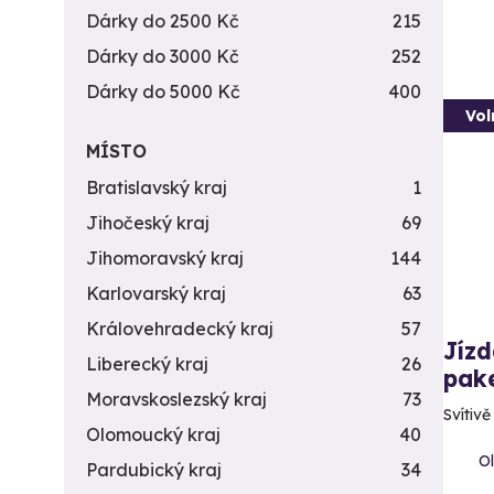
Dárky do 2500 Kč
215
Dárky do 3000 Kč
252
Dárky do 5000 Kč
400
Vol
MÍSTO
Bratislavský kraj
1
Jihočeský kraj
69
Jihomoravský kraj
144
Karlovarský kraj
63
Královehradecký kraj
57
Jízd
Liberecký kraj
26
pak
Moravskoslezský kraj
73
Svítiv
Olomoucký kraj
40
Ol
Pardubický kraj
34