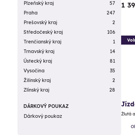
Plzeňský kraj
57
1 3
Praha
247
Prešovský kraj
2
Středočeský kraj
106
Vol
Trenčianský kraj
1
Trnavský kraj
14
Ústecký kraj
81
Vysočina
35
Žilinský kraj
2
Zlínský kraj
28
Jíz
DÁRKOVÝ POUKAZ
Žlutá 
Dárkový poukaz
Ol