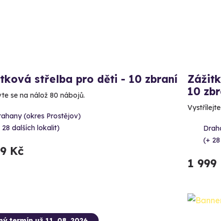
tková střelba pro děti - 10 zbraní
Zážitk
10 zbr
vte se na nálož 80 nábojů.
Vystřílejt
rahany (okres Prostějov)
 28 dalších lokalit)
Draha
(+ 28
99 Kč
1 999
ný termín už 11. 08. 2026