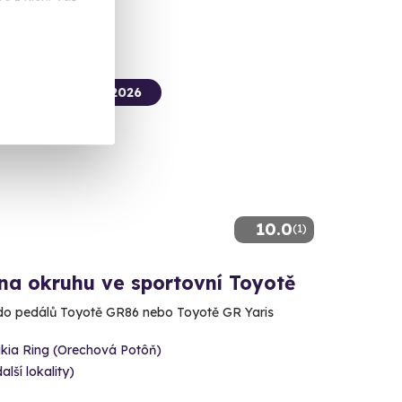
termín už 14. 08. 2026
10.0
(1)
na okruhu ve sportovní Toyotě
do pedálů Toyotě GR86 nebo Toyotě GR Yaris
kia Ring (Orechová Potôň)
alší lokality)