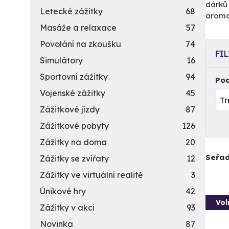
dárků 
Letecké zážitky
68
aromat
Masáže a relaxace
57
Povolání na zkoušku
74
FI
Simulátory
16
Sportovní zážitky
94
Pod
Vojenské zážitky
45
Zážitkové jízdy
87
Zážitkové pobyty
126
Zážitky na doma
20
Seřad
Zážitky se zvířaty
12
Zážitky ve virtuální realitě
3
Únikové hry
42
Vol
Zážitky v akci
93
Novinka
87