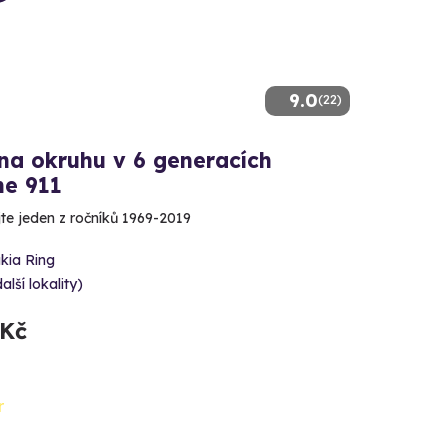
9.0
(22)
na okruhu v 6 generacích
he 911
te jeden z ročníků 1969-2019
kia Ring
alší lokality)
 Kč