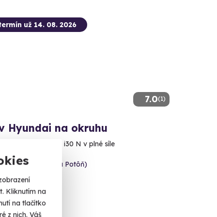
termín už 14. 08. 2026
7.0
(1)
 v Hyundai na okruhu
e Hyundai i20 N či i30 N v plné síle
okies
kia Ring (Orechová Potôň)
alší lokality)
zobrazení
. Kliknutím na
 Kč
tí na tlačítko
é z nich. Váš