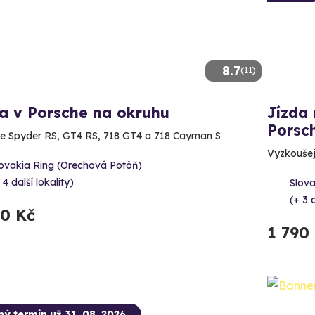
8.7
(11)
a v Porsche na okruhu
Jízda 
Porsc
e Spyder RS, GT4 RS, 718 GT4 a 718 Cayman S
Vyzkoušej
lovakia Ring (Orechová Potôň)
 4 další lokality)
Slova
(+ 3 d
90 Kč
1 790
ný termín už 31. 08. 2026