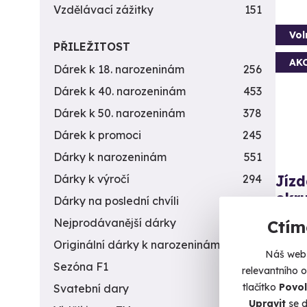
Vzdělávací zážitky
151
Vol
PŘILEŽITOST
AK
Dárek k 18. narozeninám
256
Dárek k 40. narozeninám
453
Dárek k 50. narozeninám
378
Dárek k promoci
245
Dárky k narozeninám
551
Jízd
Dárky k výročí
294
okr
Dárky na poslední chvíli
450
Brutál
Nejprodávanější dárky
56
Ctím
Originální dárky k narozeninám
422
Sl
Náš web 
(+
Sezóna F1
4
relevantního 
tlačítko
Povol
Svatební dary
196
1 7
Upravit
se d