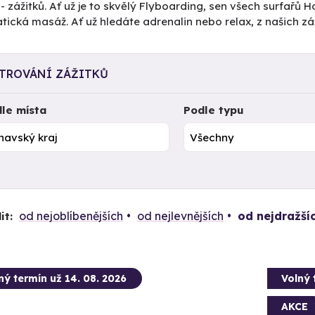
- zážitků. Ať už je to skvělý Flyboarding, sen všech surfař
ická masáž. Ať už hledáte adrenalin nebo relax, z našich záž
LTROVÁNÍ ZÁŽITKŮ
le místa
Podle typu
od nejoblíbenějších
od nejlevnějších
od nejdražší
it:
ný termín už 14. 08. 2026
Volný 
AKCE