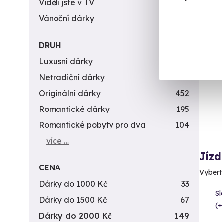
Viděli jste v TV
31
Vánoční dárky
311
DRUH
Vol
Luxusní dárky
142
Netradiční dárky
353
Originální dárky
452
Romantické dárky
195
Romantické pobyty pro dva
104
více …
Jíz
CENA
Vybert
Dárky do 1000 Kč
33
S
Dárky do 1500 Kč
67
(+
Dárky do 2000 Kč
149