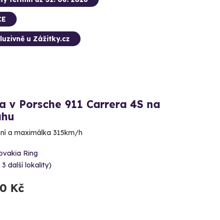
CE
luzivně u Zážitky.cz
a v Porsche 911 Carrera 4S na
uhu
ní a maximálka 315km/h
ovakia Ring
 3 další lokality)
90 Kč