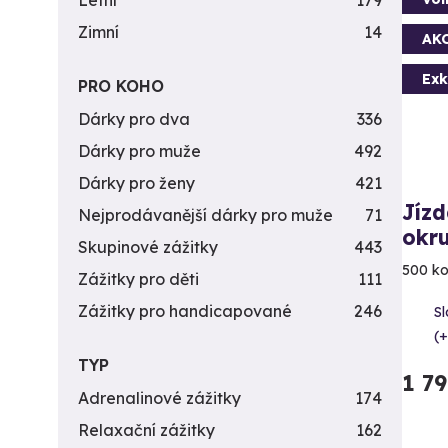
Letní
179
Zimní
14
AK
Exk
PRO KOHO
Dárky pro dva
336
Dárky pro muže
492
Dárky pro ženy
421
Jízd
Nejprodávanější dárky pro muže
71
okr
Skupinové zážitky
443
500 ko
Zážitky pro děti
111
Zážitky pro handicapované
246
Sl
(+
TYP
1 7
Adrenalinové zážitky
174
Relaxační zážitky
162