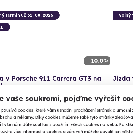
ný termín už 31. 08. 2026
Volný 
CE
10.0
(1)
a v Porsche 911 Carrera GT3 na
Jízda
uhu
Vyzkoušejt
ní okruhové monstrum s 500 koňmi ve 4 lokalitách
e vaše soukromí, pojďme vyřešit co
Slova
(+ 4 d
ovakia Ring
používá cookies, které vám usnadní procházení stránek a umožní 
 3 další lokality)
obsahu a reklamy. Díky cookies můžeme také tyto stránky zlepšovat
1 790
it vše
nám dáte souhlas s použitím všech cookies na webu. Po kliknu
90 Kč
ozvíte více informací o cookies a zároveň můžete povolit jen někter