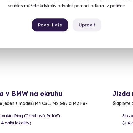
souhlas můžete kdykoliv odvolat pomocí odkazu v patičce.
Povolit vše
Upravit
ný termín už 14. 08. 2026
Volný 
da v BMW na okruhu
Jízda 
e jeden z modelů M4 CSL, M2 G87 a M2 F87
Šlápněte 
lovakia Ring (Orechová Potôň)
Slova
 4 další lokality)
(+ 4 d