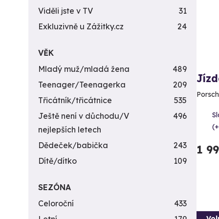
Viděli jste v TV
31
Exkluzivně u Zážitky.cz
24
VĚK
Mladý muž/mladá žena
489
Jízd
Teenager/Teenagerka
209
Porsch
Třicátník/třicátnice
535
S
Ještě není v důchodu/V
496
(+
nejlepších letech
Dědeček/babička
243
1 9
Dítě/dítko
109
SEZÓNA
Celoroční
433
Vol