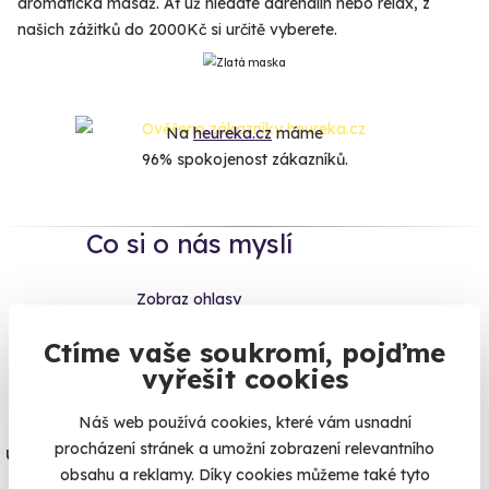
aromatická masáž. Ať už hledáte adrenalin nebo relax, z
našich zážitků do 2000Kč si určitě vyberete.
Na
heureka.cz
máme
96% spokojenost zákazníků.
Co si o nás myslí
Zobraz ohlasy
Ctíme vaše soukromí, pojďme
Vše umíme pojistit
vyřešit cookies
Jeden nikdy neví. Máme nejvyšší
Náš web používá cookies, které vám usnadní
procházení stránek a umožní zobrazení relevantního
úrazové pojištění z nabídky zážitkových
obsahu a reklamy. Díky cookies můžeme také tyto
agentur.