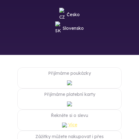
Česko
Slovensko
Přijímáme poukázky
Přijímáme platební karty
Řekněte si o slevu
Více
Zážitky můžete nakupovat i přes