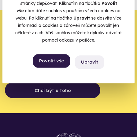
stránky zlepšovat. Kliknutím na tlačítko
Povolit
Vše o pojištění
vše
nám dáte souhlas s použitím všech cookies na
webu. Po kliknutí na tlačítko
Upravit
se dozvíte více
Zbývá jeden krok,
informací o cookies a zároveň můžete povolit jen
některé z nich. Váš souhlas můžete kdykoliv odvolat
zbytek zařídíme my
pomocí odkazu v patičce.
Váš e-mail je vstupenka do světa, kde se žije naplno. Pojďte
do toho.
Povolit vše
Upravit
Chci být u toho