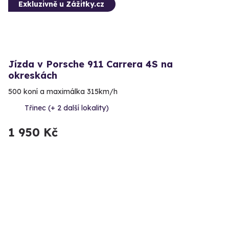
Exkluzivně u Zážitky.cz
Jízda v Porsche 911 Carrera 4S na
okreskách
500 koní a maximálka 315km/h
Třinec (+ 2 další lokality)
1 950 Kč