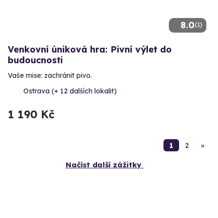
8.0
(1)
Venkovní úniková hra: Pivní výlet do
budoucnosti
Vaše mise: zachránit pivo.
Ostrava (+ 12 dalších lokalit)
1 190 Kč
1
2
»
Načíst další zážitky