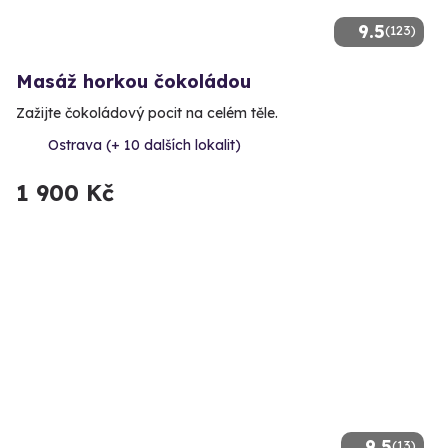
9.5
(123)
Masáž horkou čokoládou
Zažijte čokoládový pocit na celém těle.
Ostrava (+ 10 dalších lokalit)
1 900 Kč
9.5
(13)