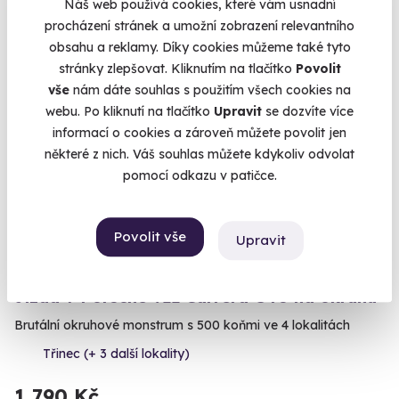
Náš web používá cookies, které vám usnadní
1 790 Kč
procházení stránek a umožní zobrazení relevantního
obsahu a reklamy. Díky cookies můžeme také tyto
stránky zlepšovat. Kliknutím na tlačítko
Povolit
vše
nám dáte souhlas s použitím všech cookies na
webu. Po kliknutí na tlačítko
Upravit
se dozvíte více
Volný termín už 31. 08. 2026
informací o cookies a zároveň můžete povolit jen
některé z nich. Váš souhlas můžete kdykoliv odvolat
AKCE
pomocí odkazu v patičce.
Povolit vše
Upravit
10.0
(1)
Jízda v Porsche 911 Carrera GT3 na okruhu
Brutální okruhové monstrum s 500 koňmi ve 4 lokalitách
Třinec (+ 3 další lokality)
1 790 Kč