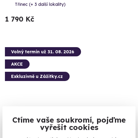
Třinec (+ 3 další lokality)
1 790 Kč
Volný termín už 31. 08. 2026
AKCE
Exkluzivně u Zážitky.cz
Jízda v Porsche 911 Carrera 4S na okruhu
Ctíme vaše soukromí, pojďme
500 koní a maximálka 315km/h
vyřešit cookies
Třinec (+ 3 další lokality)