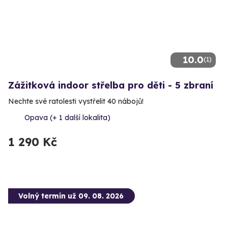
10.0
(1)
Zážitková indoor střelba pro děti - 5 zbraní
Nechte své ratolesti vystřelit 40 nábojů!
Opava (+ 1 další lokalita)
1 290 Kč
Volný termín už 09. 08. 2026