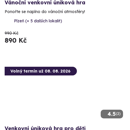
Vánoční venkovní úniková hra
Ponořte se naplno do vánoční atmosféry!
Plzeň (+ 5 dalších lokalit)
990 Kč
890 Kč
Volný termín už 08. 08. 2026
4.5
(2)
Venkovní úniková hra pro děti