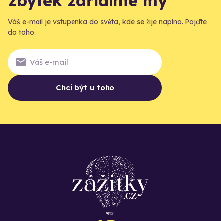
zbytek zařídíme my
Váš e-mail je vstupenka do světa, kde se žije naplno. Pojďte
do toho.
Chci být u toho