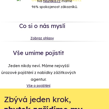
Na
heureka.cz
máme
96% spokojenost zákazníků.
Co si o nás myslí
Zobraz ohlasy
Vše umíme pojistit
Jeden nikdy neví. Máme nejvyšší
úrazové pojištění z nabídky zážitkových
agentur.
Vše o pojištění
Zbývá jeden krok,