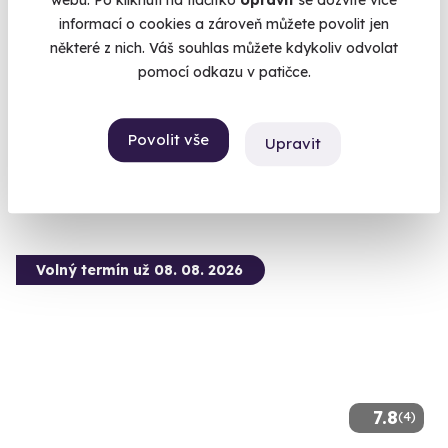
informací o cookies a zároveň můžete povolit jen
některé z nich. Váš souhlas můžete kdykoliv odvolat
Venkovní úniková hra: Tajemný podezřelý
pomocí odkazu v patičce.
Odhalte pravdu ukrytou v ulicích města.
Plzeň (+ 6 dalších lokalit)
Povolit vše
Upravit
1 190 Kč
Volný termín už 08. 08. 2026
7.8
(4)