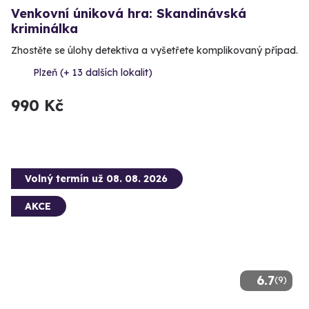
Venkovní úniková hra: Skandinávská
kriminálka
Zhostěte se úlohy detektiva a vyšetřete komplikovaný případ.
Plzeň (+ 13 dalších lokalit)
990 Kč
Volný termín už 08. 08. 2026
AKCE
6.7
(9)