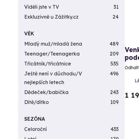
Viděli jste v TV
31
Exkluzivně u Zážitky.cz
24
VĚK
Mladý muž/mladá žena
489
Ven
Teenager/Teenagerka
209
pod
Třicátník/třicátnice
535
Odhalt
Ještě není v důchodu/V
496
Li
nejlepších letech
Dědeček/babička
243
1 1
Dítě/dítko
109
SEZÓNA
Celoroční
433