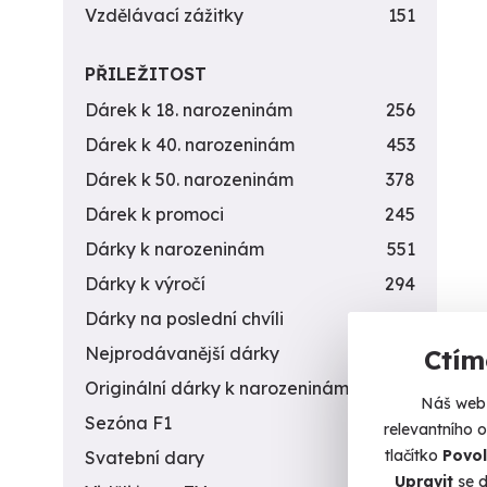
Vzdělávací zážitky
151
PŘILEŽITOST
Dárek k 18. narozeninám
256
Dárek k 40. narozeninám
453
Dárek k 50. narozeninám
378
Dárek k promoci
245
Dárky k narozeninám
551
Dárky k výročí
294
Dárky na poslední chvíli
450
Nejprodávanější dárky
56
Ctím
Originální dárky k narozeninám
422
Náš web 
Sezóna F1
4
relevantního 
tlačítko
Povol
Svatební dary
196
Upravit
se d