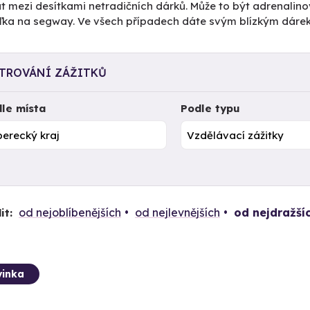
t mezi desítkami netradičních dárků. Může to být adrenalino
žďka na segway. Ve všech případech dáte svým blízkým dáre
LTROVÁNÍ ZÁŽITKŮ
le místa
Podle typu
od nejoblíbenějších
od nejlevnějších
od nejdražší
it:
inka