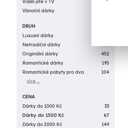
Viděli jste v TV
31
Vánoční dárky
311
DRUH
Luxusní dárky
142
Netradiční dárky
353
Originální dárky
452
Romantické dárky
195
Romantické pobyty pro dva
104
více …
CENA
Dárky do 1000 Kč
33
Dárky do 1500 Kč
67
Dárky do 2000 Kč
149