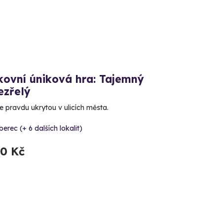
kovní úniková hra: Tajemný
ezřelý
e pravdu ukrytou v ulicích města.
berec (+ 6 dalších lokalit)
90 Kč