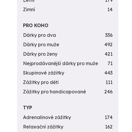
Letní
179
Zimní
14
PRO KOHO
Dárky pro dva
336
Dárky pro muže
492
Dárky pro ženy
421
Nejprodávanější dárky pro muže
71
Skupinové zážitky
443
Zážitky pro děti
111
Zážitky pro handicapované
246
TYP
Adrenalinové zážitky
174
Relaxační zážitky
162