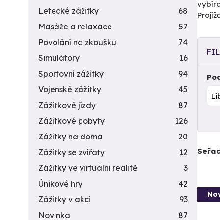
vybíra
Letecké zážitky
68
Projí
Masáže a relaxace
57
Povolání na zkoušku
74
FI
Simulátory
16
Sportovní zážitky
94
Pod
Vojenské zážitky
45
Zážitkové jízdy
87
Zážitkové pobyty
126
Zážitky na doma
20
Seřad
Zážitky se zvířaty
12
Zážitky ve virtuální realitě
3
Únikové hry
42
Nov
Zážitky v akci
93
Novinka
87