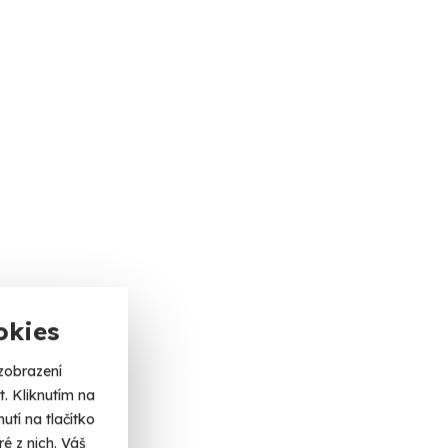
okies
zobrazení
. Kliknutím na
tí na tlačítko
é z nich. Váš