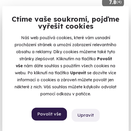
7.8
(4)
Venkovní úniková hra: Skandinávská
Ctíme vaše soukromí, pojďme
kriminálka
vyřešit cookies
Zhostěte se úlohy detektiva a vyšetřete komplikovaný případ.
Náš web používá cookies, které vám usnadní
Liberec (+ 13 dalších lokalit)
procházení stránek a umožní zobrazení relevantního
obsahu a reklamy. Díky cookies můžeme také tyto
990 Kč
stránky zlepšovat. Kliknutím na tlačítko
Povolit
vše
nám dáte souhlas s použitím všech cookies na
webu. Po kliknutí na tlačítko
Upravit
se dozvíte více
informací o cookies a zároveň můžete povolit jen
Volný termín už 06. 08. 2026
některé z nich. Váš souhlas můžete kdykoliv odvolat
pomocí odkazu v patičce.
Povolit vše
Upravit
4.5
(2)