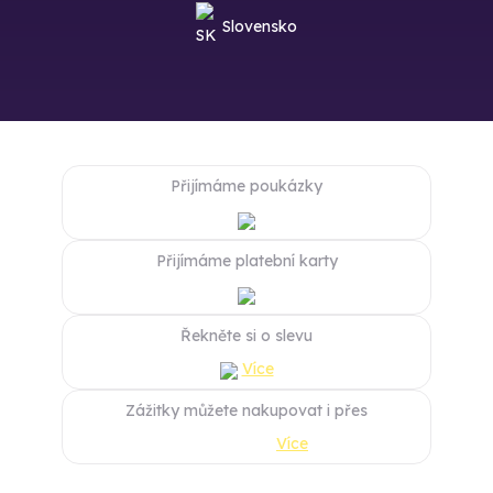
Slovensko
Přijímáme poukázky
Přijímáme platební karty
Řekněte si o slevu
Více
Zážitky můžete nakupovat i přes
Více