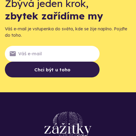
Zbývá jeden krok,
zbytek zařídíme my
Váš e-mail je vstupenka do světa, kde se žije naplno. Pojďte
do toho.
Chci být u toho