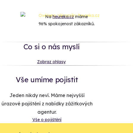
Na
heureka.cz
máme
96% spokojenost zákazníků.
Co si o nás myslí
Zobraz ohlasy
Vše umíme pojistit
Jeden nikdy neví. Máme nejvyšší
úrazové pojištění z nabídky zážitkových
agentur.
Vše o pojištění