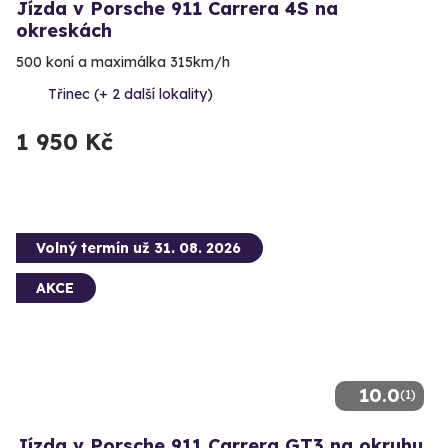
Jízda v Porsche 911 Carrera 4S na
okreskách
500 koní a maximálka 315km/h
Třinec (+ 2 další lokality)
1 950 Kč
Volný termín už 31. 08. 2026
AKCE
10.0
(1)
Jízda v Porsche 911 Carrera GT3 na okruhu