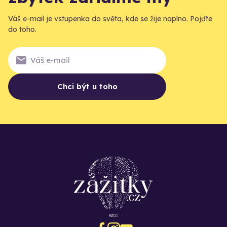
Váš e-mail je vstupenka do světa, kde se žije naplno. Pojďte
do toho.
Chci být u toho