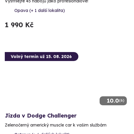
Vystřílejte 45 nábojů jako profesionálové!
Opava (+ 1 další lokalita)
1 990 Kč
Volný termín už 15. 08. 2026
10.0
(6)
Jízda v Dodge Challenger
Zelenočerný americký muscle car k vašim službám