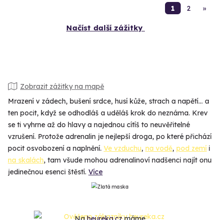
1
2
»
Načíst další zážitky
Zobrazit zážitky na mapě
Mrazení v zádech, bušení srdce, husí kůže, strach a napětí… a
ten pocit, když se odhodláš a uděláš krok do neznáma. Krev
se ti vyhrne až do hlavy a najednou cítíš to neuvěřitelné
vzrušení. Protože adrenalin je nejlepší droga, po které přichází
pocit osvobození a naplnění.
Ve vzduchu
,
na vodě
,
pod zemí
i
na skalách
, tam všude mohou adrenalinoví nadšenci najít onu
jedinečnou esenci štěstí.
Více
Na
heureka.cz
máme