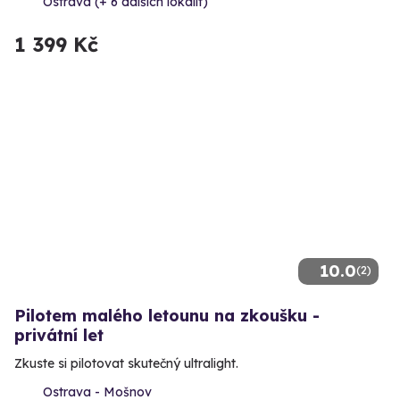
Ostrava (+ 6 dalších lokalit)
1 399 Kč
10.0
(2)
Pilotem malého letounu na zkoušku -
privátní let
Zkuste si pilotovat skutečný ultralight.
Ostrava - Mošnov