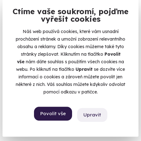
Budišov nad Budišovkou (okres Opava)
Ctíme vaše soukromí, pojďme
(+ 28 dalších lokalit)
vyřešit cookies
4 950 Kč
Náš web používá cookies, které vám usnadní
procházení stránek a umožní zobrazení relevantního
obsahu a reklamy. Díky cookies můžeme také tyto
stránky zlepšovat. Kliknutím na tlačítko
Povolit
vše
nám dáte souhlas s použitím všech cookies na
Volný termín už 14. 08. 2026
webu. Po kliknutí na tlačítko
Upravit
se dozvíte více
informací o cookies a zároveň můžete povolit jen
některé z nich. Váš souhlas můžete kdykoliv odvolat
pomocí odkazu v patičce.
Povolit vše
Upravit
Zážitková střelba: Průřez arzenálem - 17
zbraní