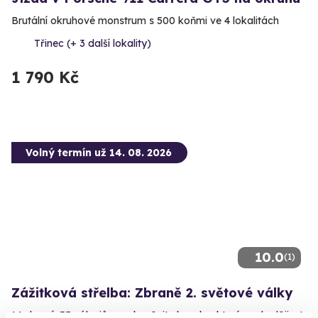
Brutální okruhové monstrum s 500 koňmi ve 4 lokalitách
Třinec (+ 3 další lokality)
1 790 Kč
Volný termín už 14. 08. 2026
10.0
(1)
Zážitková střelba: Zbraně 2. světové války
14 zbraní, 35 nábojů - vyzkoušejte kousky, které psaly dějiny!