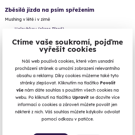
Zběsilá jízda na psím spřežením
Mushing v létě i v zimě
Holoubkov (okres Plzeň)
(+ 1 další lokalita)
Ctíme vaše soukromí, pojďme
vyřešit cookies
3 750 Kč
Náš web používá cookies, které vám usnadní
procházení stránek a umožní zobrazení relevantního
obsahu a reklamy. Díky cookies můžeme také tyto
Volný termín už 08. 08. 2026
stránky zlepšovat. Kliknutím na tlačítko
Povolit
vše
nám dáte souhlas s použitím všech cookies na
webu. Po kliknutí na tlačítko
Upravit
se dozvíte více
informací o cookies a zároveň můžete povolit jen
některé z nich. Váš souhlas můžete kdykoliv odvolat
pomocí odkazu v patičce.
10.0
(6)