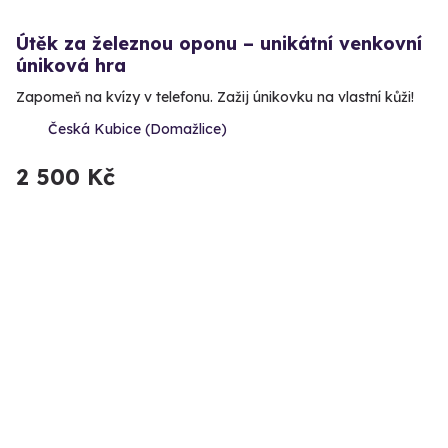
Útěk za železnou oponu – unikátní venkovní
úniková hra
Zapomeň na kvízy v telefonu. Zažij únikovku na vlastní kůži!
Česká Kubice (Domažlice)
2 500 Kč