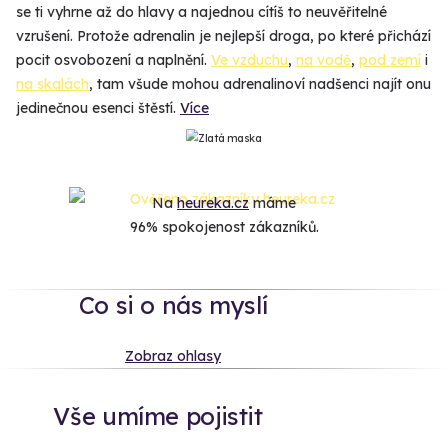
se ti vyhrne až do hlavy a najednou cítíš to neuvěřitelné
vzrušení. Protože adrenalin je nejlepší droga, po které přichází
pocit osvobození a naplnění.
Ve vzduchu
,
na vodě
,
pod zemí
i
na skalách
, tam všude mohou adrenalinoví nadšenci najít onu
jedinečnou esenci štěstí.
Více
Na
heureka.cz
máme
96% spokojenost zákazníků.
Co si o nás myslí
Zobraz ohlasy
Vše umíme pojistit