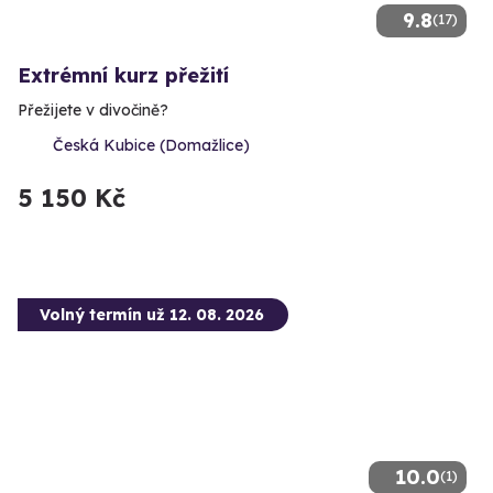
9.8
(17)
Extrémní kurz přežití
Přežijete v divočině?
Česká Kubice (Domažlice)
5 150 Kč
Volný termín už 12. 08. 2026
10.0
(1)