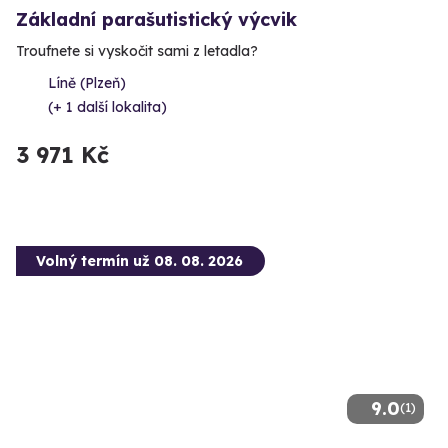
Základní parašutistický výcvik
Troufnete si vyskočit sami z letadla?
Líně (Plzeň)
(+ 1 další lokalita)
3 971 Kč
Volný termín už 08. 08. 2026
9.0
(1)