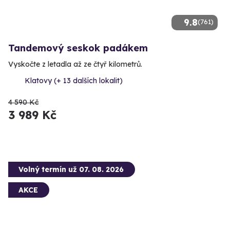
9.8
(761)
Tandemový seskok padákem
Vyskočte z letadla až ze čtyř kilometrů.
Klatovy (+ 13 dalších lokalit)
4 590 Kč
3 989 Kč
Volný termín už 07. 08. 2026
AKCE