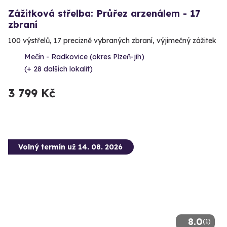
Zážitková střelba: Průřez arzenálem - 17
zbraní
100 výstřelů, 17 precizně vybraných zbraní, výjimečný zážitek
Mečín - Radkovice (okres Plzeň-jih)
(+ 28 dalších lokalit)
3 799 Kč
Volný termín už 14. 08. 2026
8.0
(1)