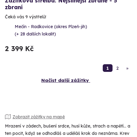
Zážitková střelba: Nejsilnější zbraně - 5
zbraní
Čeká vás 9 výstřelů!
Mečín - Radkovice (okres Plzeň-jih)
(+ 28 dalších lokalit)
2 399 Kč
1
2
»
Načíst další zážitky
Zobrazit zážitky na mapě
Mrazení v zádech, bušení srdce, husí kůže, strach a napětí… a
ten pocit, když se odhodláš a uděláš krok do neznáma. Krev