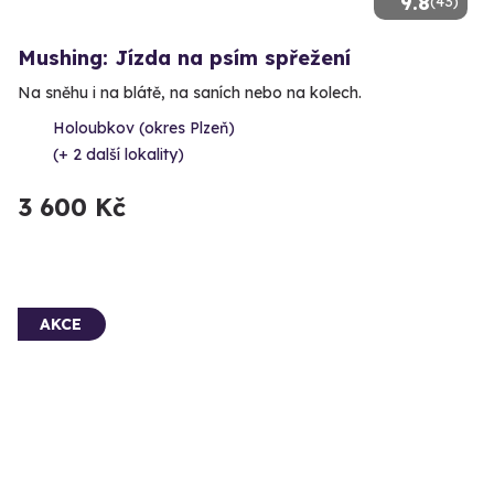
9.8
(43)
Mushing: Jízda na psím spřežení
Na sněhu i na blátě, na saních nebo na kolech.
Holoubkov (okres Plzeň)
(+ 2 další lokality)
3 600 Kč
AKCE