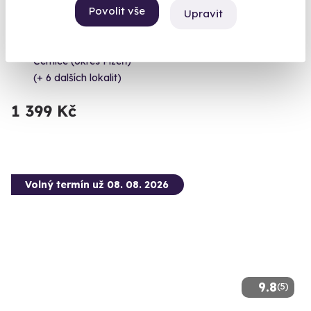
Povolit vše
Upravit
Jízda v Dodge Challenger
Zelenočerný americký muscle car k vašim službám
Černice (okres Plzeň)
(+ 6 dalších lokalit)
1 399 Kč
Volný termín už 08. 08. 2026
9.8
(5)