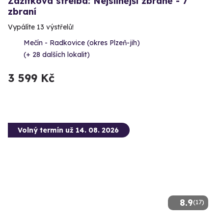
Zážitková střelba: Nejsilnější zbraně - 7
zbraní
Vypálíte 13 výstřelů!
Mečín - Radkovice (okres Plzeň-jih)
(+ 28 dalších lokalit)
3 599 Kč
Volný termín už 14. 08. 2026
8.9
(17)