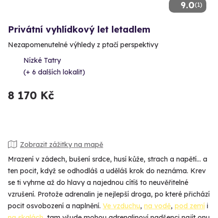
9.0
(1)
Privátní vyhlídkový let letadlem
Nezapomenutelné výhledy z ptačí perspektivy
Nízké Tatry
(+ 6 dalších lokalit)
8 170 Kč
Zobrazit zážitky na mapě
Mrazení v zádech, bušení srdce, husí kůže, strach a napětí… a
ten pocit, když se odhodláš a uděláš krok do neznáma. Krev
se ti vyhrne až do hlavy a najednou cítíš to neuvěřitelné
vzrušení. Protože adrenalin je nejlepší droga, po které přichází
pocit osvobození a naplnění.
Ve vzduchu
,
na vodě
,
pod zemí
i
na skalách
, tam všude mohou adrenalinoví nadšenci najít onu