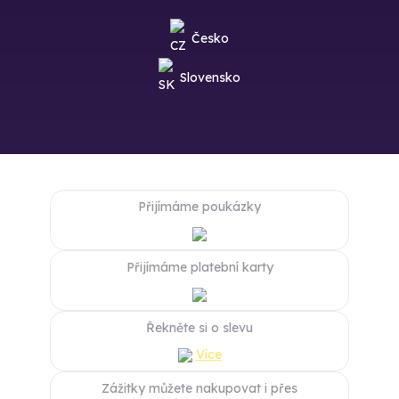
Česko
Slovensko
Přijímáme poukázky
Přijímáme platební karty
Řekněte si o slevu
Více
Zážitky můžete nakupovat i přes