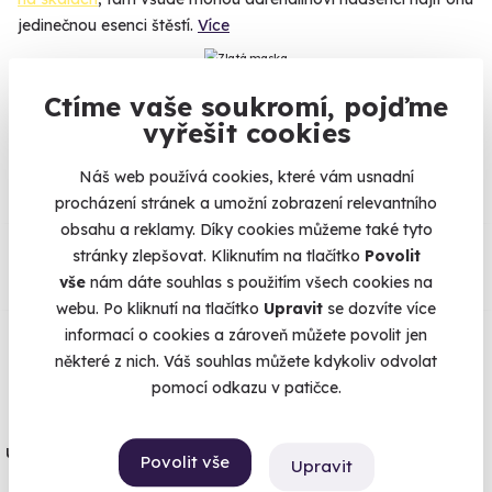
jedinečnou esenci štěstí.
Více
Ctíme vaše soukromí, pojďme
vyřešit cookies
Na
heureka.cz
máme
96% spokojenost zákazníků.
Náš web používá cookies, které vám usnadní
procházení stránek a umožní zobrazení relevantního
obsahu a reklamy. Díky cookies můžeme také tyto
Co si o nás myslí
stránky zlepšovat. Kliknutím na tlačítko
Povolit
vše
nám dáte souhlas s použitím všech cookies na
Zobraz ohlasy
webu. Po kliknutí na tlačítko
Upravit
se dozvíte více
informací o cookies a zároveň můžete povolit jen
Vše umíme pojistit
některé z nich. Váš souhlas můžete kdykoliv odvolat
pomocí odkazu v patičce.
Jeden nikdy neví. Máme nejvyšší
úrazové pojištění z nabídky zážitkových
Povolit vše
Upravit
agentur.