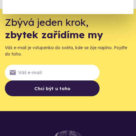
Vše o pojištění
Zbývá jeden krok,
zbytek zařídíme my
Váš e-mail je vstupenka do světa, kde se žije naplno. Pojďte
do toho.
Chci být u toho