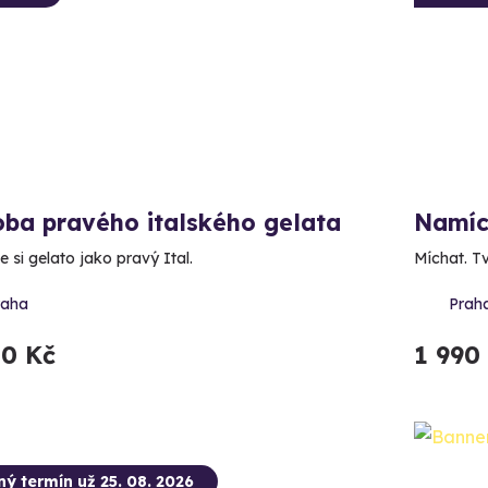
oba pravého italského gelata
Namích
 si gelato jako pravý Ital.
Míchat. Tv
raha
Prah
00 Kč
1 990
ný termín už 25. 08. 2026