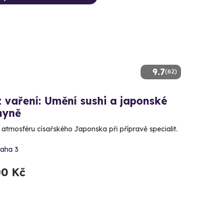
9.7
(62)
 vaření: Umění sushi a japonské
hyně
e atmosféru císařského Japonska při přípravě specialit.
raha 3
00 Kč