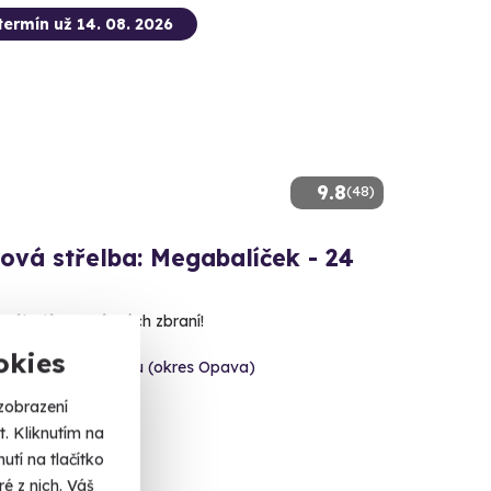
termín už 14. 08. 2026
9.8
(48)
ová střelba: Megabalíček - 24
 nábojů z 24 různých zbraní!
okies
šov nad Budišovkou (okres Opava)
 dalších lokalit)
zobrazení
. Kliknutím na
 Kč
tí na tlačítko
é z nich. Váš