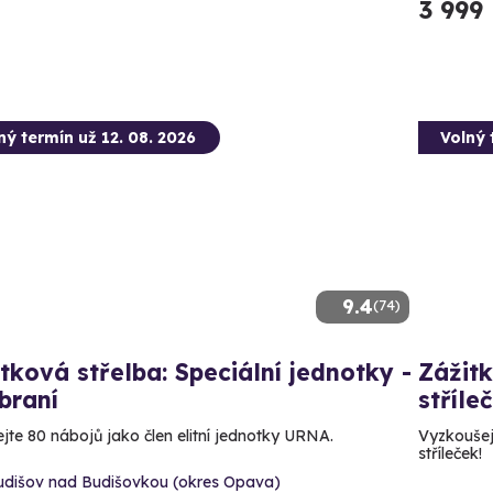
3 999
ný termín už 12. 08. 2026
Volný 
9.4
(74)
tková střelba: Speciální jednotky -
Zážitk
braní
stříle
ejte 80 nábojů jako člen elitní jednotky URNA.
Vyzkoušejt
stříleček!
udišov nad Budišovkou (okres Opava)