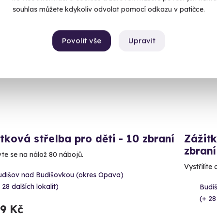
souhlas můžete kdykoliv odvolat pomocí odkazu v patičce.
ný termín už 12. 08. 2026
Volný 
Povolit vše
Upravit
tková střelba pro děti - 10 zbraní
Zážitk
zbraní
vte se na nálož 80 nábojů.
Vystřílíte
udišov nad Budišovkou (okres Opava)
 28 dalších lokalit)
Budi
(+ 28
99 Kč