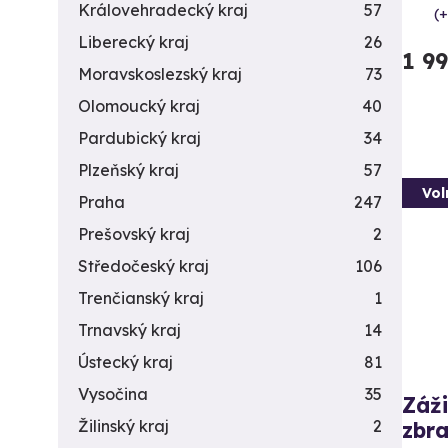
Královehradecký kraj
57
(+
Liberecký kraj
26
1 9
Moravskoslezský kraj
73
Olomoucký kraj
40
Pardubický kraj
34
Plzeňský kraj
57
Vol
Praha
247
Prešovský kraj
2
Středočeský kraj
106
Trenčianský kraj
1
Trnavský kraj
14
Ústecký kraj
81
Vysočina
35
Záži
Žilinský kraj
2
zbra