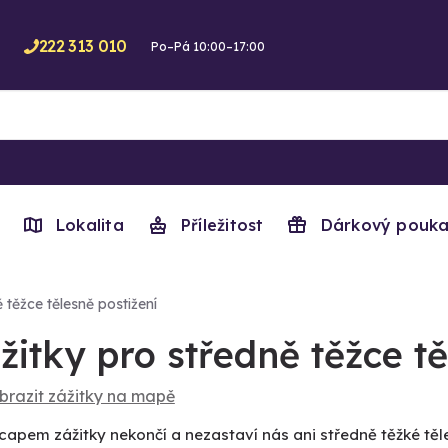
222 313 010
Po–Pá 10:00–17:00
Lokalita
Příležitost
Dárkový pouka
 těžce tělesně postižení
žitky pro středně těžce t
brazit zážitky na mapě
capem zážitky nekončí a nezastaví nás ani středně těžké tě