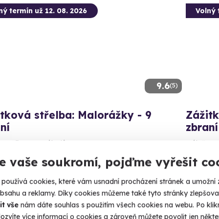
ný termín už 12. 08. 2026
Volný 
9.6
(5)
tková střelba: Malorážky - 9
Zážitk
ní
zbraní
íte celkem 72 nábojů!
Nálož 130
e vaše soukromí, pojďme vyřešit co
udišov nad Budišovkou (okres Opava)
Budi
 27 dalších lokalit)
(+ 28
používá cookies, které vám usnadní procházení stránek a umožní 
obsahu a reklamy. Díky cookies můžeme také tyto stránky zlepšovat
99 Kč
4 999
it vše
nám dáte souhlas s použitím všech cookies na webu. Po kliknu
ozvíte více informací o cookies a zároveň můžete povolit jen někter