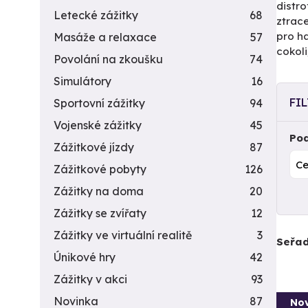
distro
Letecké zážitky
68
ztrace
pro h
Masáže a relaxace
57
cokoli
Povolání na zkoušku
74
Simulátory
16
FI
Sportovní zážitky
94
Vojenské zážitky
45
Pod
Zážitkové jízdy
87
Zážitkové pobyty
126
Zážitky na doma
20
Zážitky se zvířaty
12
Zážitky ve virtuální realitě
3
Seřad
Únikové hry
42
Zážitky v akci
93
Novinka
87
Nov