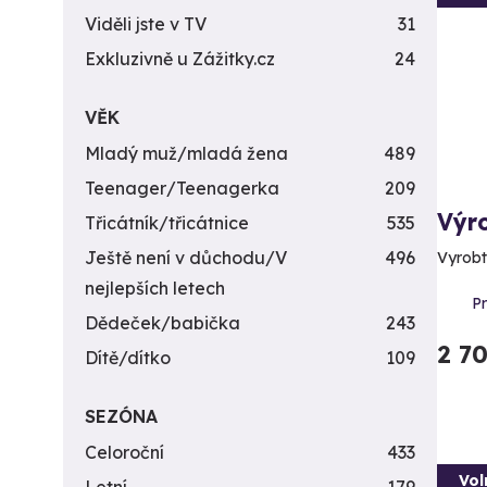
Viděli jste v TV
31
Exkluzivně u Zážitky.cz
24
VĚK
Mladý muž/mladá žena
489
Teenager/Teenagerka
209
Výr
Třicátník/třicátnice
535
Ještě není v důchodu/V
496
Vyrobte
nejlepších letech
P
Dědeček/babička
243
2 7
Dítě/dítko
109
SEZÓNA
Celoroční
433
Vol