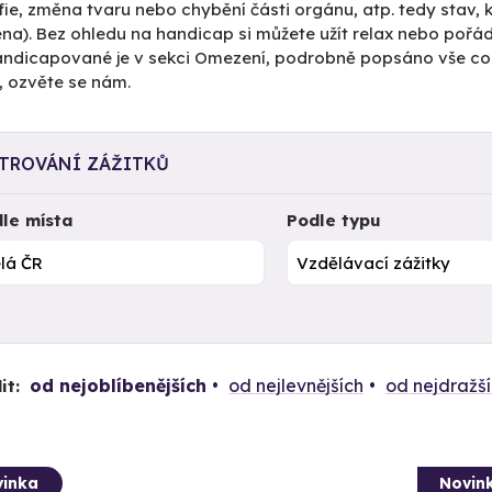
fie, změna tvaru nebo chybění části orgánu, atp. tedy stav, k
na). Bez ohledu na handicap si můžete užít relax nebo pořá
andicapované je v sekci Omezení, podrobně popsáno vše co p
, ozvěte se nám.
LTROVÁNÍ ZÁŽITKŮ
le místa
Podle typu
od nejoblíbenějších
od nejlevnějších
od nejdražš
it:
inka
Novin