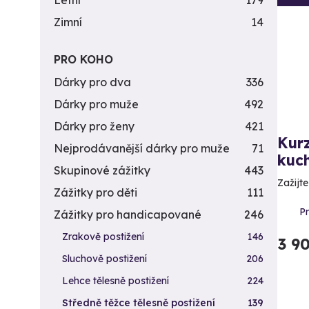
Letní
179
Zimní
14
PRO KOHO
Dárky pro dva
336
Dárky pro muže
492
Dárky pro ženy
421
Kurz
Nejprodávanější dárky pro muže
71
kuc
Skupinové zážitky
443
Zažijt
Zážitky pro děti
111
P
Zážitky pro handicapované
246
Zrakově postižení
146
3 9
Sluchově postižení
206
Lehce tělesně postižení
224
Středně těžce tělesně postižení
139