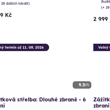
Budi
 28 dalších lokalit)
(+ 28
99 Kč
2 999
ný termín už 11. 08. 2026
Volný 
9.5
(5)
tková střelba: Dlouhé zbraně - 6
Zážitk
ní
zbraní