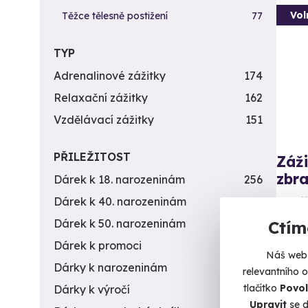
Vol
Těžce tělesně postižení
77
TYP
Adrenalinové zážitky
174
Relaxační zážitky
162
Vzdělávací zážitky
151
PŘILEŽITOST
Záži
zbra
Dárek k 18. narozeninám
256
Dárek k 40. narozeninám
453
Vystříl
Dárek k 50. narozeninám
378
Ctím
B
Dárek k promoci
245
(+
Náš web 
Dárky k narozeninám
551
relevantního 
1 7
tlačítko
Povol
Dárky k výročí
294
Upravit
se d