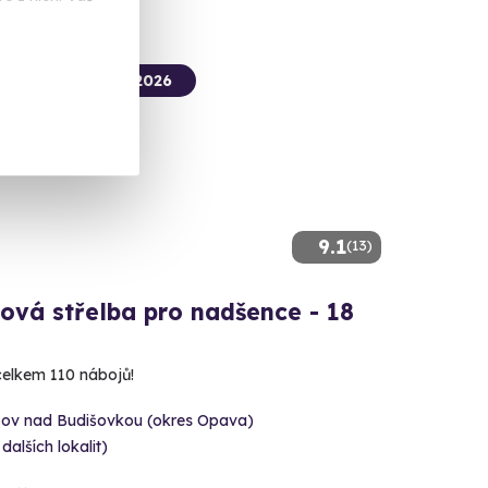
termín už 14. 08. 2026
9.1
(13)
ová střelba pro nadšence - 18
 celkem 110 nábojů!
šov nad Budišovkou (okres Opava)
 dalších lokalit)