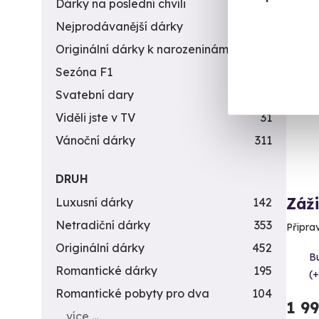
Dárky na poslední chvíli
450
Nejprodávanější dárky
56
Originální dárky k narozeninám
422
Vol
Sezóna F1
4
Svatební dary
196
Viděli jste v TV
31
Vánoční dárky
311
DRUH
Záži
Luxusní dárky
142
Netradiční dárky
353
Připra
Originální dárky
452
B
Romantické dárky
195
(+
Romantické pobyty pro dva
104
1 9
více …