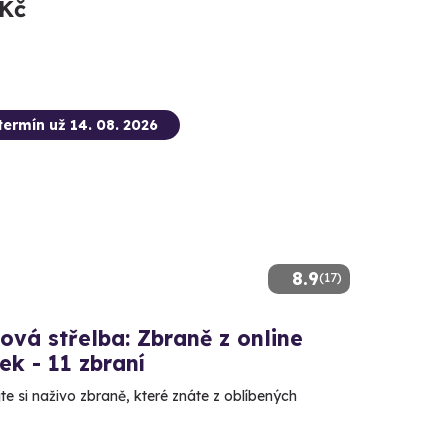
 Kč
termín už 14. 08. 2026
8.9
(17)
ová střelba: Zbraně z online
ček - 11 zbraní
e si naživo zbraně, které znáte z oblíbených