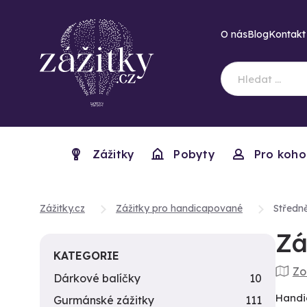
O nás
Blog
Kontakt
Zážitky
Pobyty
Pro koho
Zážitky.cz
Zážitky pro handicapované
Středně
Zá
KATEGORIE
Zo
Dárkové balíčky
10
Handi
Gurmánské zážitky
111