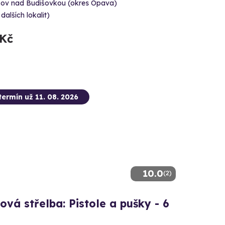
šov nad Budišovkou (okres Opava)
 dalších lokalit)
 Kč
termín už 11. 08. 2026
10.0
(2)
ová střelba: Pistole a pušky - 6