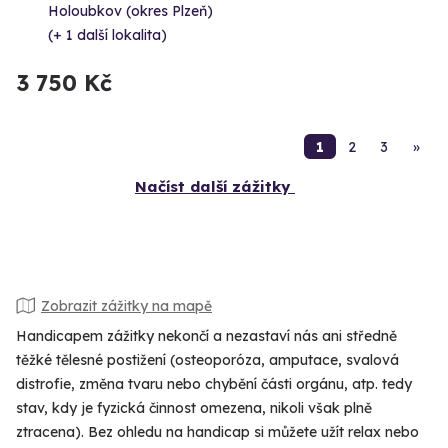
Holoubkov (okres Plzeň)
(+ 1 další lokalita)
3 750 Kč
1
2
3
»
Načíst další zážitky
Zobrazit zážitky na mapě
Handicapem zážitky nekončí a nezastaví nás ani středně
těžké tělesné postižení (osteoporóza, amputace, svalová
distrofie, změna tvaru nebo chybění části orgánu, atp. tedy
stav, kdy je fyzická činnost omezena, nikoli však plně
ztracena). Bez ohledu na handicap si můžete užít relax nebo