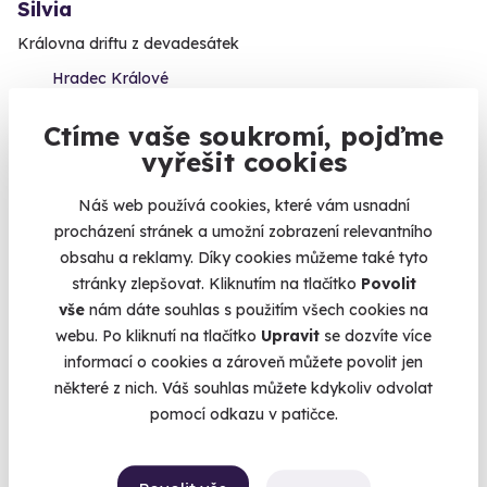
Silvia
Královna driftu z devadesátek
Hradec Králové
1 799 Kč
Ctíme vaše soukromí, pojďme
1 299 Kč
vyřešit cookies
Náš web používá cookies, které vám usnadní
procházení stránek a umožní zobrazení relevantního
obsahu a reklamy. Díky cookies můžeme také tyto
AKCE
stránky zlepšovat. Kliknutím na tlačítko
Povolit
vše
nám dáte souhlas s použitím všech cookies na
webu. Po kliknutí na tlačítko
Upravit
se dozvíte více
informací o cookies a zároveň můžete povolit jen
některé z nich. Váš souhlas můžete kdykoliv odvolat
pomocí odkazu v patičce.
Jízda nebo drift na polygonu v japonských