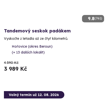
9.8
(761)
Tandemový seskok padákem
Vyskočte z letadla až ze čtyř kilometrů.
Hořovice (okres Beroun)
(+ 13 dalších lokalit)
4 590 Kč
3 989 Kč
Volný termín už 12. 08. 2026