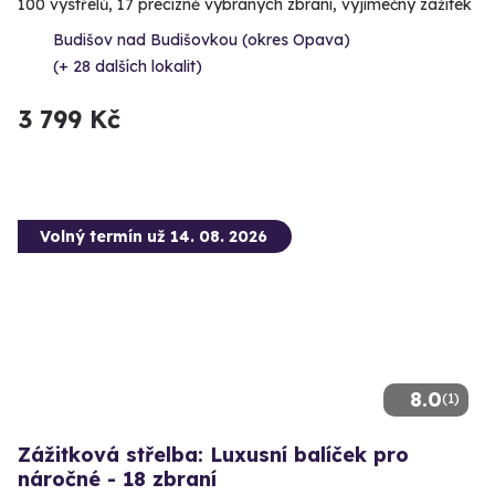
100 výstřelů, 17 precizně vybraných zbraní, výjimečný zážitek
Budišov nad Budišovkou (okres Opava)
(+ 28 dalších lokalit)
3 799 Kč
Volný termín už 14. 08. 2026
8.0
(1)
Zážitková střelba: Luxusní balíček pro
náročné - 18 zbraní