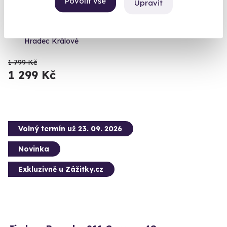
Povolit vše
Upravit
legendách
Nissan Silvia S14, Skyline R34 nebo Lancer Evo VIII
Hradec Králové
1 799 Kč
1 299 Kč
Volný termín už 23. 09. 2026
Novinka
Exkluzivně u Zážitky.cz