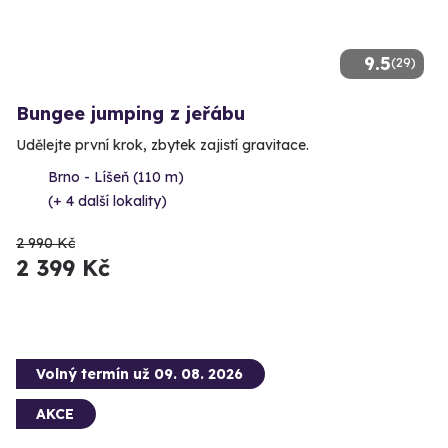
9.5
(29)
Bungee jumping z jeřábu
Udělejte první krok, zbytek zajistí gravitace.
Brno - Líšeň (110 m)
(+ 4 další lokality)
2 990 Kč
2 399 Kč
Volný termín už 09. 08. 2026
AKCE