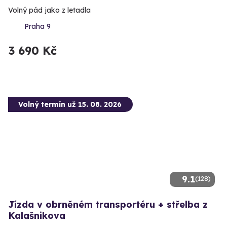
Volný pád jako z letadla
Praha 9
3 690 Kč
Volný termín už 15. 08. 2026
9.1
(128)
Jízda v obrněném transportéru + střelba z
Kalašnikova