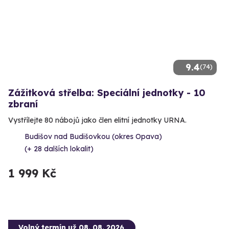
9.4
(74)
Zážitková střelba: Speciální jednotky - 10
zbraní
Vystřílejte 80 nábojů jako člen elitní jednotky URNA.
Budišov nad Budišovkou (okres Opava)
(+ 28 dalších lokalit)
1 999 Kč
Volný termín už 08. 08. 2026