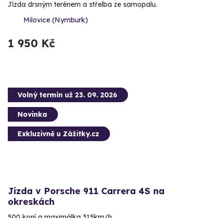
Jízda drsným terénem a střelba ze samopalu.
Milovice (Nymburk)
1 950 Kč
Volný termín už 23. 09. 2026
Novinka
Exkluzivně u Zážitky.cz
Jízda v Porsche 911 Carrera 4S na
okreskách
500 koní a maximálka 315km/h