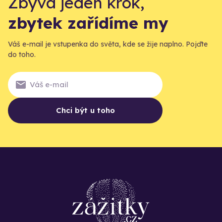
Zbývá jeden krok,
zbytek zařídíme my
Váš e-mail je vstupenka do světa, kde se žije naplno. Pojďte
do toho.
Chci být u toho