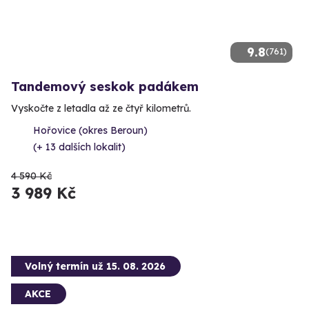
9.8
(761)
Tandemový seskok padákem
Vyskočte z letadla až ze čtyř kilometrů.
Hořovice (okres Beroun)
(+ 13 dalších lokalit)
4 590 Kč
3 989 Kč
Volný termín už 15. 08. 2026
AKCE