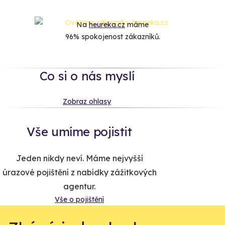
Na
heureka.cz
máme
96% spokojenost zákazníků.
Co si o nás myslí
Zobraz ohlasy
Vše umíme pojistit
Jeden nikdy neví. Máme nejvyšší
úrazové pojištění z nabídky zážitkových
agentur.
Vše o pojištění