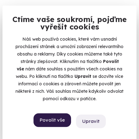
10.0
(4)
Ctíme vaše soukromí, pojďme
vyřešit cookies
Jízda v McLarenu 675 LT
Sedněte za volant legendy autosportu!
Náš web používá cookies, které vám usnadní
procházení stránek a umožní zobrazení relevantního
Brno (+ 2 další lokality)
obsahu a reklamy. Díky cookies můžeme také tyto
2 290 Kč
stránky zlepšovat. Kliknutím na tlačítko
Povolit
vše
nám dáte souhlas s použitím všech cookies na
webu. Po kliknutí na tlačítko
Upravit
se dozvíte více
informací o cookies a zároveň můžete povolit jen
některé z nich. Váš souhlas můžete kdykoliv odvolat
Volný termín už 31. 08. 2026
pomocí odkazu v patičce.
AKCE
Exkluzivně u Zážitky.cz
Povolit vše
Upravit