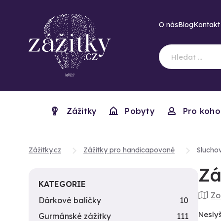
O nás
Blog
Kontakt
Zážitky
Pobyty
Pro koho
Zážitky.cz
Zážitky pro handicapované
Sluchov
Zá
KATEGORIE
Zo
Dárkové balíčky
10
Neslyš
Gurmánské zážitky
111