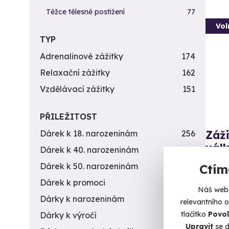
Těžce tělesně postižení
77
Vol
TYP
Adrenalinové zážitky
174
Relaxační zážitky
162
Vzdělávací zážitky
151
PŘILEŽITOST
Záži
Dárek k 18. narozeninám
256
vál
Dárek k 40. narozeninám
453
14 zbr
Dárek k 50. narozeninám
378
Ctím
Dárek k promoci
245
Ve
Náš web 
(+
Dárky k narozeninám
551
relevantního 
tlačítko
Povol
Dárky k výročí
294
4 9
Upravit
se d