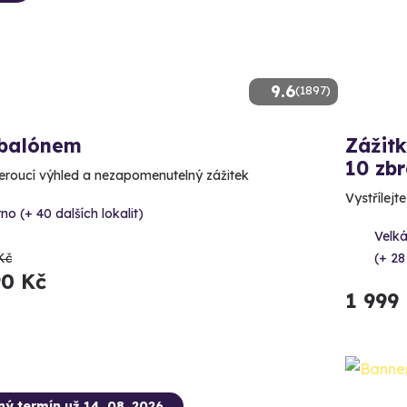
9.6
(1897)
 balónem
Zážitk
10 zbr
roucí výhled a nezapomenutelný zážitek
Vystřílejt
no (+ 40 dalších lokalit)
Velká
Kč
(+ 28
90 Kč
1 999
ný termín už 14. 08. 2026