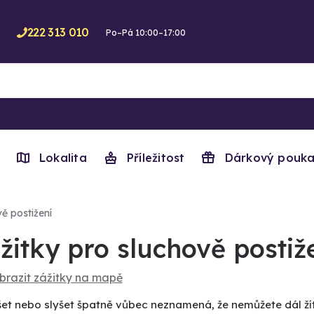
222 313 010
Po–Pá 10:00–17:00
Lokalita
Příležitost
Dárkový pouka
ě postižení
žitky pro sluchově postiž
brazit zážitky na mapě
et nebo slyšet špatně vůbec neznamená, že nemůžete dál žít