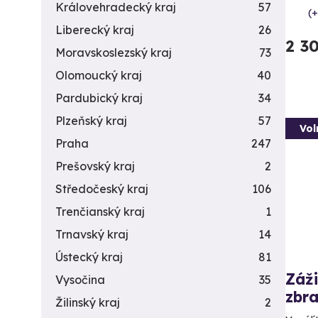
Královehradecký kraj
57
(+
Liberecký kraj
26
2 3
Moravskoslezský kraj
73
Olomoucký kraj
40
Pardubický kraj
34
Plzeňský kraj
57
Vol
Praha
247
Prešovský kraj
2
Středočeský kraj
106
Trenčianský kraj
1
Trnavský kraj
14
Ústecký kraj
81
Záži
Vysočina
35
zbra
Žilinský kraj
2