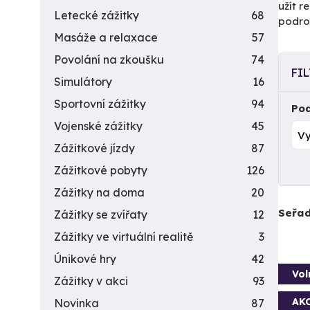
užít r
Letecké zážitky
68
podrob
Masáže a relaxace
57
Povolání na zkoušku
74
FI
Simulátory
16
Sportovní zážitky
94
Pod
Vojenské zážitky
45
Zážitkové jízdy
87
Zážitkové pobyty
126
Zážitky na doma
20
Seřad
Zážitky se zvířaty
12
Zážitky ve virtuální realitě
3
Únikové hry
42
Vol
Zážitky v akci
93
AK
Novinka
87