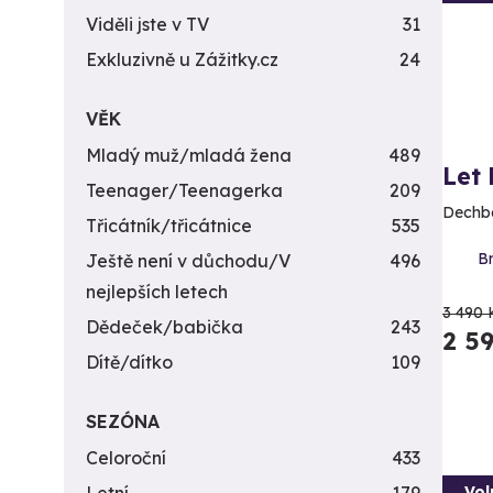
Viděli jste v TV
31
Exkluzivně u Zážitky.cz
24
VĚK
Mladý muž/mladá žena
489
Let
Teenager/Teenagerka
209
Dechbe
Třicátník/třicátnice
535
Br
Ještě není v důchodu/V
496
nejlepších letech
3 490 
Dědeček/babička
243
2 5
Dítě/dítko
109
SEZÓNA
Celoroční
433
Vol