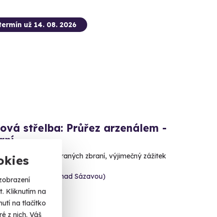
termín už 14. 08. 2026
ová střelba: Průřez arzenálem -
aní
lů, 17 precizně vybraných zbraní, výjimečný zážitek
okies
 Bíteš (okres Žďár nad Sázavou)
zobrazení
 dalších lokalit)
. Kliknutím na
tí na tlačítko
 Kč
é z nich. Váš