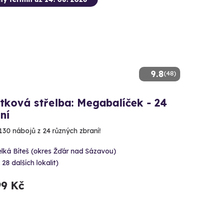
9.8
(48)
tková střelba: Megabalíček - 24
ní
130 nábojů z 24 různých zbraní!
lká Bíteš (okres Žďár nad Sázavou)
 28 dalších lokalit)
99 Kč