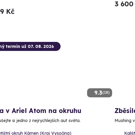
3 600
99 Kč
ný termín už 07. 08. 2026
9.3
(18)
a v Ariel Atom na okruhu
Zběsil
ejte si jedno z nejrychlejších aut světa.
Mushing v 
tištní okruh Kámen (Kraj Vysočina)
Kališ