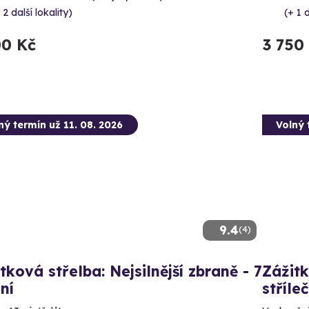
 2 další lokality)
(+ 1 d
00 Kč
3 750
ný termín už 11. 08. 2026
Volný 
9.4
(4)
tková střelba: Nejsilnější zbraně - 7
Zážitk
ní
stříle