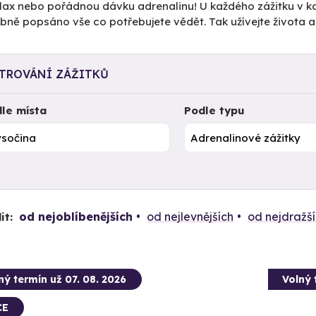
elax nebo pořádnou dávku adrenalinu! U každého zážitku v k
ně popsáno vše co potřebujete vědět. Tak užívejte života a
LTROVÁNÍ ZÁŽITKŮ
le místa
Podle typu
od nejoblíbenějších
od nejlevnějších
od nejdražš
it:
ný termín už 07. 08. 2026
Volný 
CE