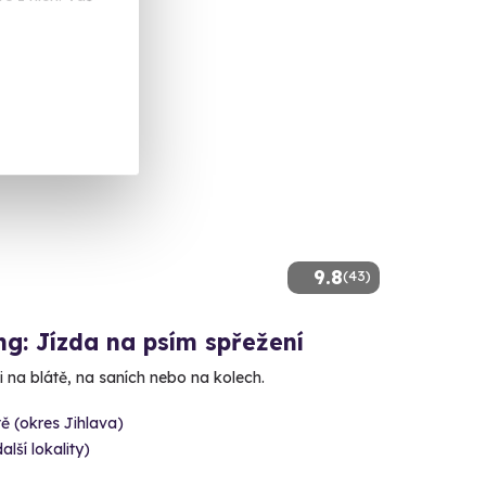
9.8
(43)
g: Jízda na psím spřežení
 na blátě, na saních nebo na kolech.
tě (okres Jihlava)
alší lokality)