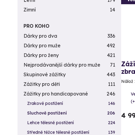
Letní
179
Zimní
14
PRO KOHO
Dárky pro dva
336
Dárky pro muže
492
Dárky pro ženy
421
Záži
Nejprodávanější dárky pro muže
71
zbra
Skupinové zážitky
443
Nálož 
Zážitky pro děti
111
Zážitky pro handicapované
246
Ve
(+
Zrakově postižení
146
Sluchově postižení
206
4 9
Lehce tělesně postižení
224
Středně těžce tělesně postižení
139