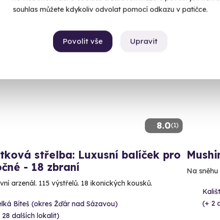
souhlas můžete kdykoliv odvolat pomocí odkazu v patičce.
Povolit vše
Upravit
ný termín už 14. 08. 2026
8.0
(1)
tková střelba: Luxusní balíček pro
Mushin
čné - 18 zbraní
Na sněhu i
vní arzenál. 115 výstřelů. 18 ikonických kousků.
Kališ
(+ 2 d
lká Bíteš (okres Žďár nad Sázavou)
 28 dalších lokalit)