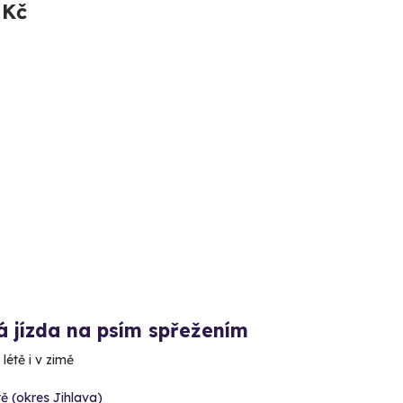
 Kč
á jízda na psím spřežením
létě i v zimě
tě (okres Jihlava)