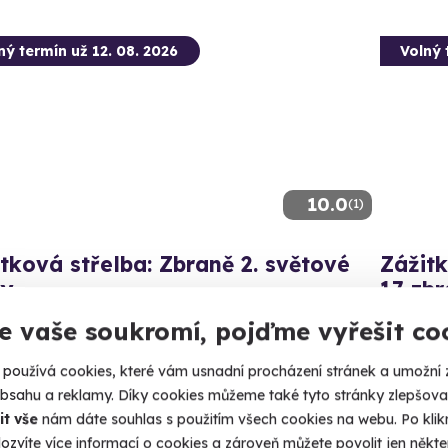
ný termín už 12. 08. 2026
Volný 
10.0
(1)
tková střelba: Zbraně 2. světové
Zážitk
ky
17 zbr
aní, 35 nábojů - vyzkoušejte kousky, které psaly dějiny!
100 výstře
e vaše soukromí, pojďme vyřešit co
lká Bíteš (okres Žďár nad Sázavou)
Velká
používá cookies, které vám usnadní procházení stránek a umožní 
 28 dalších lokalit)
(+ 28
obsahu a reklamy. Díky cookies můžeme také tyto stránky zlepšovat
it vše
nám dáte souhlas s použitím všech cookies na webu. Po kliknu
50 Kč
3 799
ozvíte více informací o cookies a zároveň můžete povolit jen někter