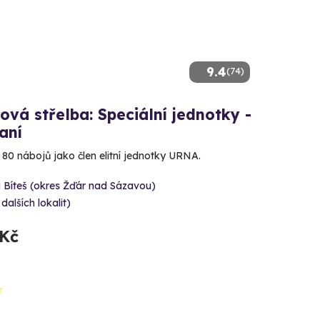
9.4
(74)
ová střelba: Speciální jednotky -
aní
e 80 nábojů jako člen elitní jednotky URNA.
 Bíteš (okres Žďár nad Sázavou)
 dalších lokalit)
 Kč