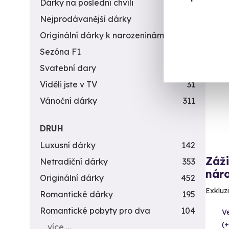
Dárky na poslední chvíli
450
Nejprodávanější dárky
56
Originální dárky k narozeninám
422
Sezóna F1
4
Vol
Svatební dary
196
Viděli jste v TV
31
Vánoční dárky
311
DRUH
Luxusní dárky
142
Záži
Netradiční dárky
353
náro
Originální dárky
452
Exkluzi
Romantické dárky
195
Romantické pobyty pro dva
104
Ve
(+
více …