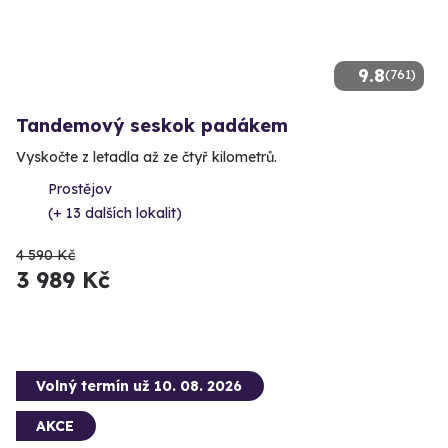
9.8
(761)
Tandemový seskok padákem
Vyskočte z letadla až ze čtyř kilometrů.
Prostějov
(+ 13 dalších lokalit)
4 590 Kč
3 989 Kč
Volný termín už 10. 08. 2026
AKCE