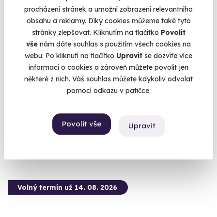
procházení stránek a umožní zobrazení relevantního
obsahu a reklamy. Díky cookies můžeme také tyto
stránky zlepšovat. Kliknutím na tlačítko
Povolit
vše
nám dáte souhlas s použitím všech cookies na
webu. Po kliknutí na tlačítko
Upravit
se dozvíte více
9.9
(19)
informací o cookies a zároveň můžete povolit jen
některé z nich. Váš souhlas můžete kdykoliv odvolat
Jízda v Tesle
pomocí odkazu v patičce.
Projeďte se v luxusním elektromobilu!
Olomouc (+ 6 dalších lokalit)
Povolit vše
Upravit
990 Kč
Volný termín už 14. 08. 2026