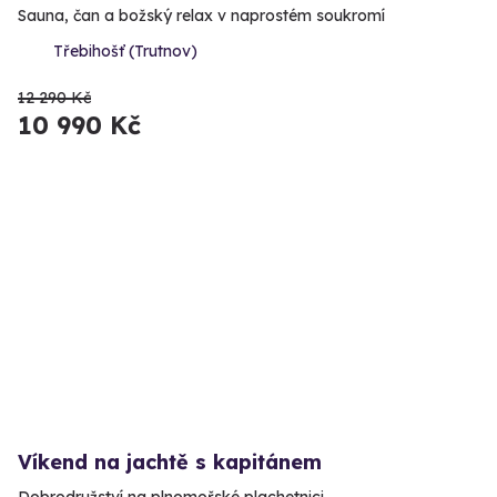
Sauna, čan a božský relax v naprostém soukromí
Třebihošť (Trutnov)
12 290 Kč
10 990 Kč
Víkend na jachtě s kapitánem
Dobrodružství na plnomořské plachetnici