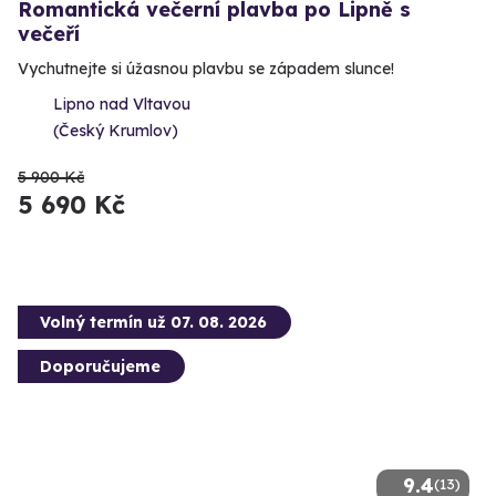
Romantická večerní plavba po Lipně s
večeří
Vychutnejte si úžasnou plavbu se západem slunce!
Lipno nad Vltavou
(Český Krumlov)
5 900 Kč
5 690 Kč
Volný termín už 07. 08. 2026
Doporučujeme
9.4
(13)