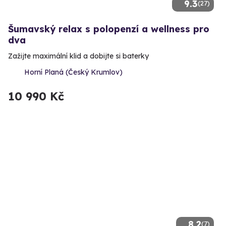
9.3
(27)
Šumavský relax s polopenzí a wellness pro
dva
Zažijte maximální klid a dobijte si baterky
Horní Planá (Český Krumlov)
10 990 Kč
8.2
(7)