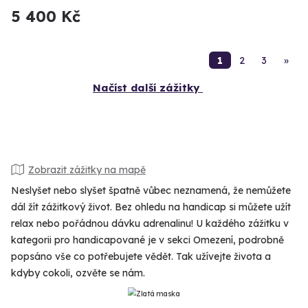
5 400 Kč
1
2
3
»
Načíst další zážitky
Zobrazit zážitky na mapě
Neslyšet nebo slyšet špatně vůbec neznamená, že nemůžete
dál žít zážitkový život. Bez ohledu na handicap si můžete užít
relax nebo pořádnou dávku adrenalinu! U každého zážitku v
kategorii pro handicapované je v sekci Omezení, podrobně
popsáno vše co potřebujete vědět. Tak užívejte života a
kdyby cokoli, ozvěte se nám.