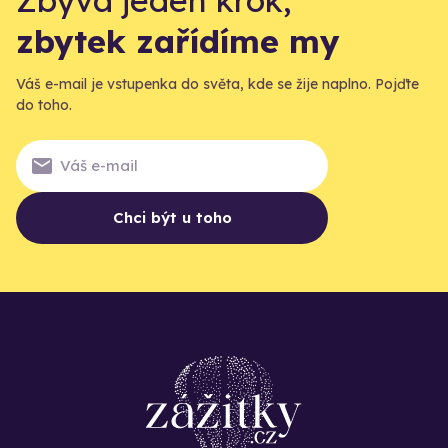
zbytek zařídíme my
Váš e-mail je vstupenka do světa, kde se žije naplno. Pojďte
do toho.
Chci být u toho