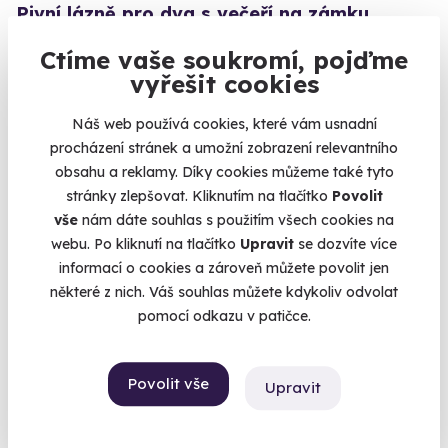
Pivní lázně pro dva s večeří na zámku
Wichterle
Ctíme vaše soukromí, pojďme
Zlatavý mok teče v zámeckém podzemí proudem.
vyřešit cookies
Slavičín (okres Zlín) (Zlín)
Náš web používá cookies, které vám usnadní
3 990 Kč
procházení stránek a umožní zobrazení relevantního
3 850 Kč
obsahu a reklamy. Díky cookies můžeme také tyto
stránky zlepšovat. Kliknutím na tlačítko
Povolit
vše
nám dáte souhlas s použitím všech cookies na
webu. Po kliknutí na tlačítko
Upravit
se dozvíte více
informací o cookies a zároveň můžete povolit jen
Volný termín už 07. 08. 2026
některé z nich. Váš souhlas můžete kdykoliv odvolat
AKCE
pomocí odkazu v patičce.
Povolit vše
Upravit
8.0
(26)