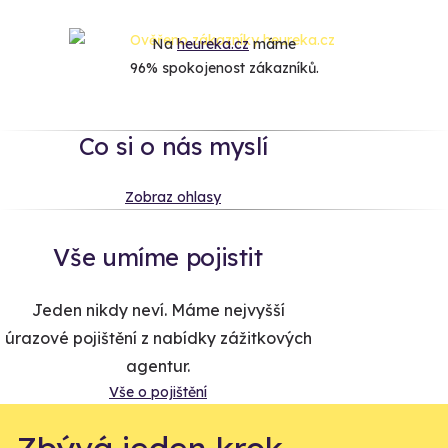
Na
heureka.cz
máme
96% spokojenost zákazníků.
Co si o nás myslí
Zobraz ohlasy
Vše umíme pojistit
Jeden nikdy neví. Máme nejvyšší
úrazové pojištění z nabídky zážitkových
agentur.
Vše o pojištění
Zbývá jeden krok,