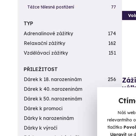
Těžce tělesně postižení
77
Vol
TYP
Adrenalinové zážitky
174
Relaxační zážitky
162
Vzdělávací zážitky
151
PŘILEŽITOST
Záži
Dárek k 18. narozeninám
256
vál
Dárek k 40. narozeninám
453
14 zbr
Dárek k 50. narozeninám
378
Ctím
Dárek k promoci
245
L
Náš web 
(+
Dárky k narozeninám
551
relevantního 
tlačítko
Povol
Dárky k výročí
294
4 9
Upravit
se d