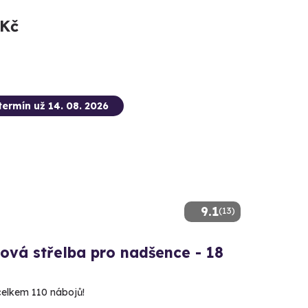
 Kč
termín už 14. 08. 2026
9.1
(13)
ová střelba pro nadšence - 18
 celkem 110 nábojů!