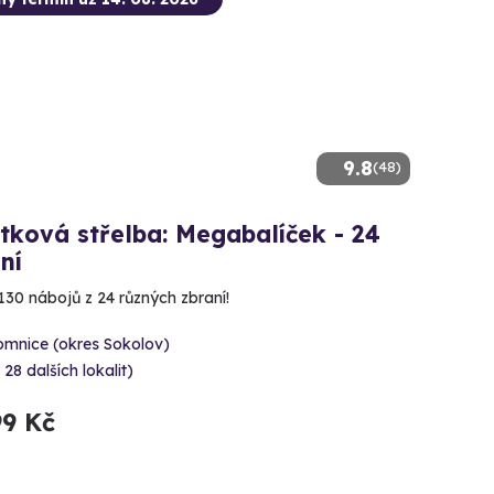
9.8
(48)
tková střelba: Megabalíček - 24
ní
130 nábojů z 24 různých zbraní!
omnice (okres Sokolov)
 28 dalších lokalit)
99 Kč