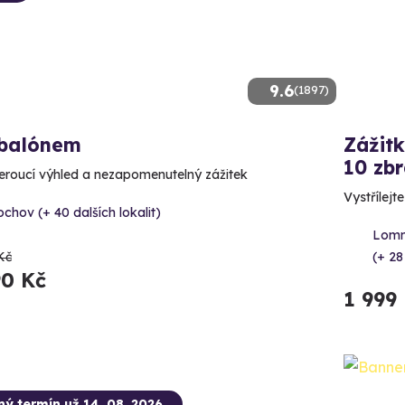
9.6
(1897)
 balónem
Zážitk
10 zbr
roucí výhled a nezapomenutelný zážitek
Vystřílejt
chov (+ 40 dalších lokalit)
Lomn
Kč
(+ 28
90 Kč
1 999
ný termín už 14. 08. 2026