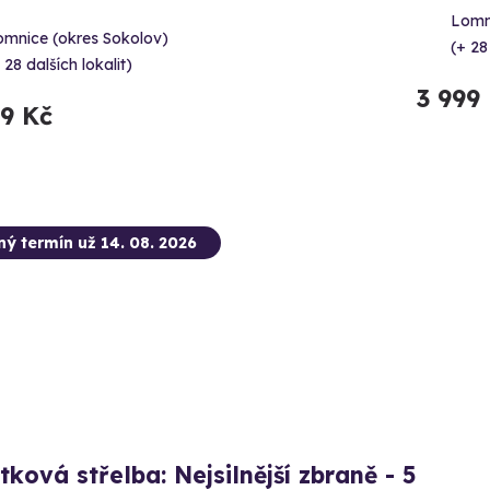
Lomn
omnice (okres Sokolov)
(+ 28
 28 dalších lokalit)
3 999
99 Kč
ný termín už 14. 08. 2026
tková střelba: Nejsilnější zbraně - 5