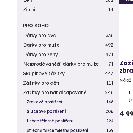
Letní
182
Zimní
14
PRO KOHO
Dárky pro dva
336
Dárky pro muže
492
Dárky pro ženy
421
Záži
Nejprodávanější dárky pro muže
71
zbra
Skupinové zážitky
443
Nálož 
Zážitky pro děti
111
Zážitky pro handicapované
246
L
(+
Zrakově postižení
146
Sluchově postižení
206
4 9
Lehce tělesně postižení
224
Středně těžce tělesně postižení
139