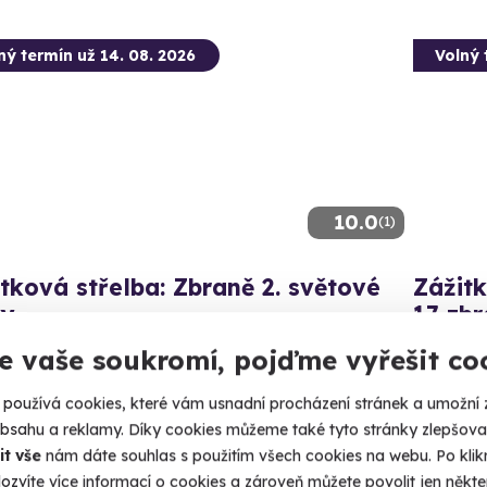
ný termín už 14. 08. 2026
Volný 
10.0
(1)
tková střelba: Zbraně 2. světové
Zážitk
ky
17 zbr
aní, 35 nábojů - vyzkoušejte kousky, které psaly dějiny!
100 výstře
e vaše soukromí, pojďme vyřešit co
omnice (okres Sokolov)
Lomn
používá cookies, které vám usnadní procházení stránek a umožní 
 28 dalších lokalit)
(+ 28
obsahu a reklamy. Díky cookies můžeme také tyto stránky zlepšovat
it vše
nám dáte souhlas s použitím všech cookies na webu. Po kliknu
50 Kč
3 799
ozvíte více informací o cookies a zároveň můžete povolit jen někter