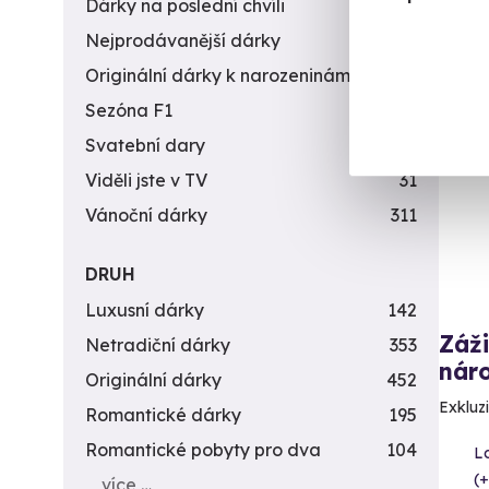
Dárky na poslední chvíli
450
Nejprodávanější dárky
56
Originální dárky k narozeninám
422
Sezóna F1
4
Vol
Svatební dary
196
Viděli jste v TV
31
Vánoční dárky
311
DRUH
Luxusní dárky
142
Záži
Netradiční dárky
353
náro
Originální dárky
452
Exkluzi
Romantické dárky
195
Romantické pobyty pro dva
104
L
(+
více …