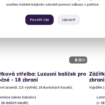
souhlas můžete kdykoliv odvolat pomocí odkazu v patičce.
Povolit vše
Upravit
ný termín už 14. 08. 2026
Volný 
8.0
(1)
tková střelba: Luxusní balíček pro
Zážitk
čné - 18 zbraní
zbraní
vní arzenál. 115 výstřelů. 18 ikonických kousků.
Vypálíte 1
omnice (okres Sokolov)
Lomn
 28 dalších lokalit)
(+ 28