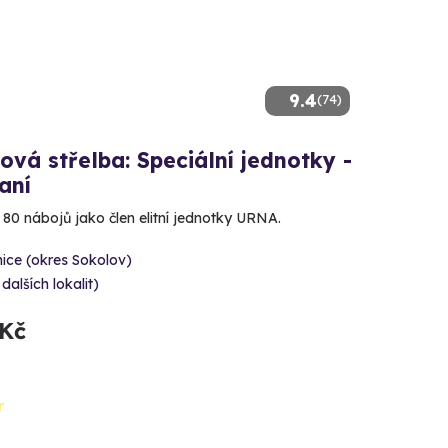
9.4
(74)
ová střelba: Speciální jednotky -
aní
e 80 nábojů jako člen elitní jednotky URNA.
ice (okres Sokolov)
 dalších lokalit)
 Kč