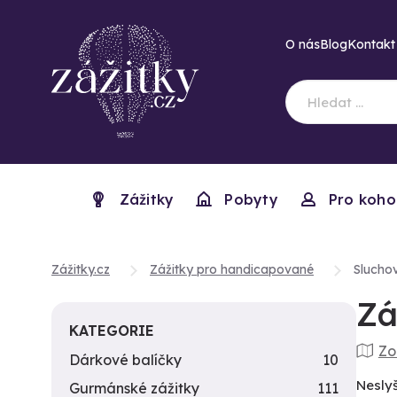
O nás
Blog
Kontakt
Zážitky
Pobyty
Pro koho
Zážitky.cz
Zážitky pro handicapované
Sluchov
Zá
KATEGORIE
Zo
Dárkové balíčky
10
Neslyš
Gurmánské zážitky
111