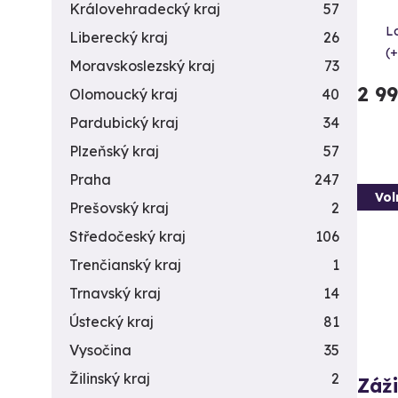
Královehradecký kraj
57
L
Liberecký kraj
26
(+
Moravskoslezský kraj
73
2 9
Olomoucký kraj
40
Pardubický kraj
34
Plzeňský kraj
57
Praha
247
Vol
Prešovský kraj
2
Středočeský kraj
106
Trenčianský kraj
1
Trnavský kraj
14
Ústecký kraj
81
Vysočina
35
Žilinský kraj
2
Záži