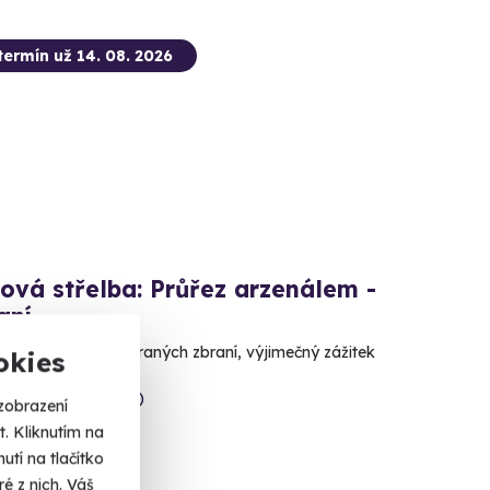
termín už 14. 08. 2026
ová střelba: Průřez arzenálem -
aní
lů, 17 precizně vybraných zbraní, výjimečný zážitek
okies
ice (okres Sokolov)
zobrazení
 dalších lokalit)
. Kliknutím na
tí na tlačítko
 Kč
é z nich. Váš