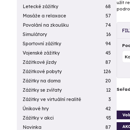
užít r
Letecké zážitky
68
podrob
Masáže a relaxace
57
Povolání na zkoušku
74
FI
Simulátory
16
Sportovní zážitky
94
Pod
Vojenské zážitky
45
Zážitkové jízdy
87
Zážitkové pobyty
126
Zážitky na doma
20
Seřad
Zážitky se zvířaty
12
Zážitky ve virtuální realitě
3
Únikové hry
42
Vol
Zážitky v akci
93
AK
Novinka
87