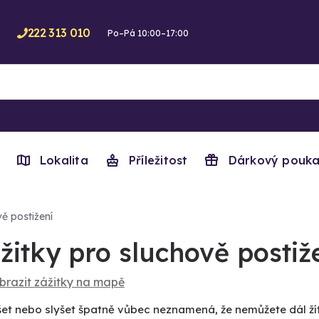
222 313 010
Po–Pá 10:00–17:00
Lokalita
Příležitost
Dárkový pouka
ě postižení
žitky pro sluchově postiž
brazit zážitky na mapě
et nebo slyšet špatně vůbec neznamená, že nemůžete dál žít