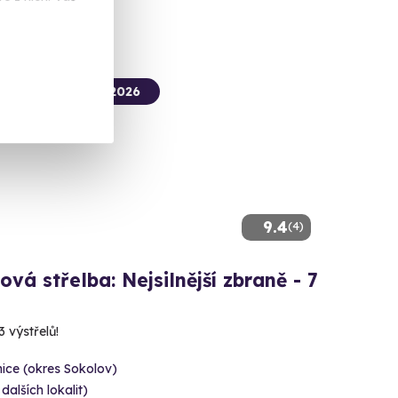
termín už 14. 08. 2026
9.4
(4)
ová střelba: Nejsilnější zbraně - 7
3 výstřelů!
ice (okres Sokolov)
 dalších lokalit)