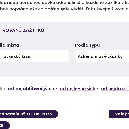
elax nebo pořádnou dávku adrenalinu! U každého zážitku v k
ně popsáno vše co potřebujete vědět. Tak užívejte života a
LTROVÁNÍ ZÁŽITKŮ
le místa
Podle typu
od nejoblíbenějších
od nejlevnějších
od nejdražš
it:
ný termín už 10. 08. 2026
Volný 
CE