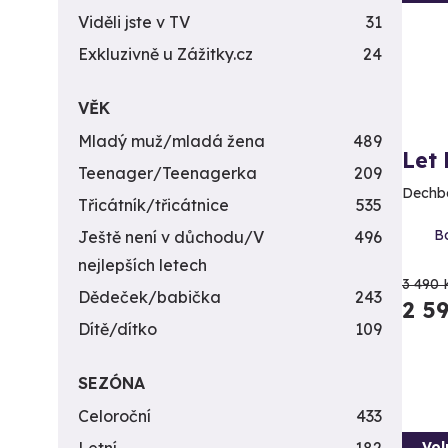
Viděli jste v TV
31
Exkluzivně u Zážitky.cz
24
VĚK
Mladý muž/mladá žena
489
Let
Teenager/Teenagerka
209
Dechbe
Třicátník/třicátnice
535
Bo
Ještě není v důchodu/V
496
nejlepších letech
3 490 
Dědeček/babička
243
2 5
Dítě/dítko
109
SEZÓNA
Celoroční
433
Vol