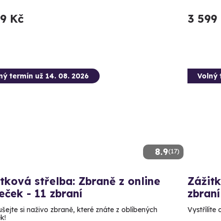
99 Kč
3 599
ný termín už 14. 08. 2026
Volný 
8.9
(17)
tková střelba: Zbraně z online
Zážitk
leček - 11 zbraní
zbraní
šejte si naživo zbraně, které znáte z oblíbených
Vystřílíte
ek!