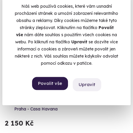
Náš web používá cookies, které vám usnadní
procházení stránek a umožní zobrazení relevantního
obsahu a reklamy. Díky cookies můžeme také tyto
stránky zlepšovat. Kliknutím na tlačítko
Povolit
vše
nám dáte souhlas s použitím všech cookies na
webu. Po kliknutí na tlačítko
Upravit
se dozvíte více
informací o cookies a zároveň můžete povolit jen
některé z nich. Váš souhlas můžete kdykoliv odvolat
pomocí odkazu v patičce.
9.5
(10)
Povolit vše
Upravit
Degustace námořnických rumů
Ochutnejte tradiční britské rumy!
Praha - Casa Havana
2 150 Kč