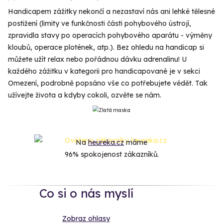
Handicapem zážitky nekončí a nezastaví nás ani lehké tělesné
postižení (limity ve funkčnosti části pohybového ústrojí,
zpravidla stavy po operacích pohybového aparátu - výměny
kloubů, operace plotének, atp.). Bez ohledu na handicap si
můžete užít relax nebo pořádnou dávku adrenalinu! U
každého zážitku v kategorii pro handicapované je v sekci
Omezení, podrobně popsáno vše co potřebujete vědět. Tak
užívejte života a kdyby cokoli, ozvěte se nám.
Na
heureka.cz
máme
96% spokojenost zákazníků.
Co si o nás myslí
Zobraz ohlasy