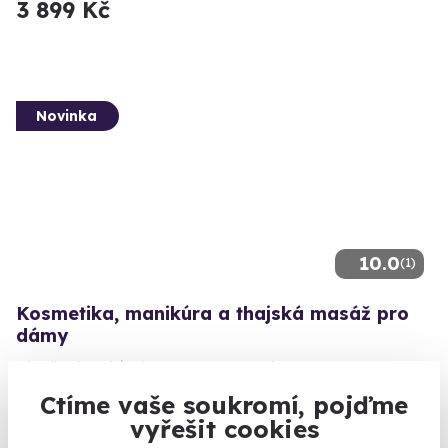
3 899 Kč
Novinka
10.0
(1)
Kosmetika, manikúra a thajská masáž pro
dámy
3 hodiny božské relaxace v centru Prahy
Ctíme vaše soukromí, pojďme
Praha 1
vyřešit cookies
4 030 Kč