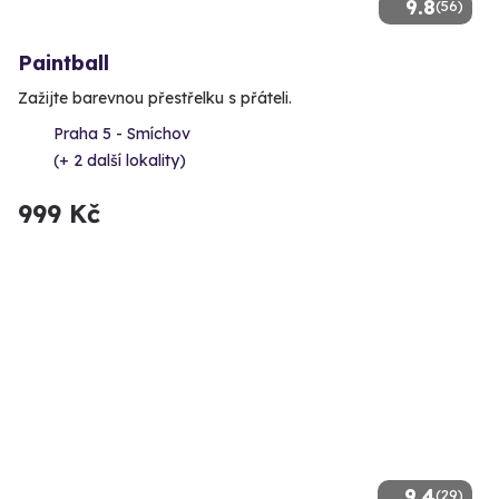
9.8
(56)
Paintball
Zažijte barevnou přestřelku s přáteli.
Praha 5 - Smíchov
(+ 2 další lokality)
999 Kč
9.4
(29)