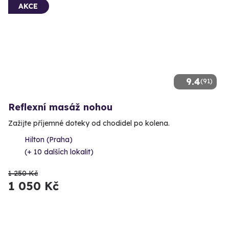
AKCE
9.4
(91)
Reflexní masáž nohou
Zažijte příjemné doteky od chodidel po kolena.
Hilton (Praha)
(+ 10 dalších lokalit)
1 250 Kč
1 050 Kč