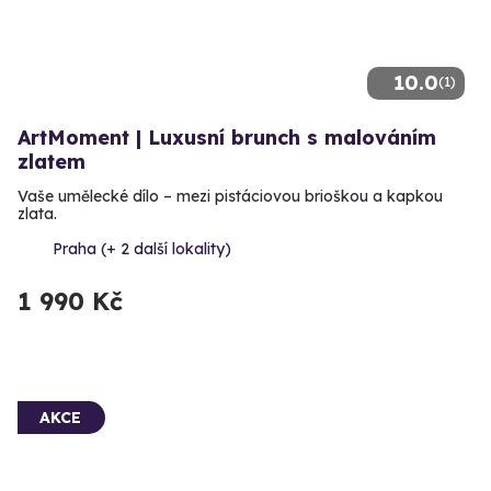
10.0
(1)
ArtMoment | Luxusní brunch s malováním
zlatem
Vaše umělecké dílo – mezi pistáciovou brioškou a kapkou
zlata.
Praha (+ 2 další lokality)
1 990 Kč
AKCE