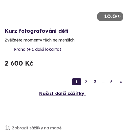
10.0
(1)
Kurz fotografování dětí
Zvěčněte momenty těch nejmenších
Praha (+ 1 další lokalita)
2 600 Kč
1
2
3
…
6
»
Načíst další zážitky
Zobrazit zážitky na mapě