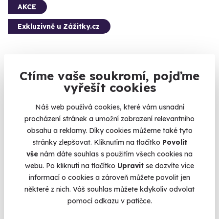
AKCE
Exkluzivně u Zážitky.cz
Ctíme vaše soukromí, pojďme
Jízda v Porsche 911 Carrera 4S na okruhu
vyřešit cookies
500 koní a maximálka 315km/h
Náš web používá cookies, které vám usnadní
Slovakia Ring
procházení stránek a umožní zobrazení relevantního
(+ 3 další lokality)
obsahu a reklamy. Díky cookies můžeme také tyto
stránky zlepšovat. Kliknutím na tlačítko
Povolit
1 790 Kč
vše
nám dáte souhlas s použitím všech cookies na
webu. Po kliknutí na tlačítko
Upravit
se dozvíte více
informací o cookies a zároveň můžete povolit jen
některé z nich. Váš souhlas můžete kdykoliv odvolat
pomocí odkazu v patičce.
Volný termín už 31. 08. 2026