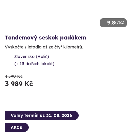
9.8
(761)
Tandemový seskok padákem
Vyskočte z letadla až ze čtyř kilometrů.
Slovensko (Holíč)
(+ 13 dalších lokalit)
4 590 Kč
3 989 Kč
Volný termín už 31. 08. 2026
AKCE