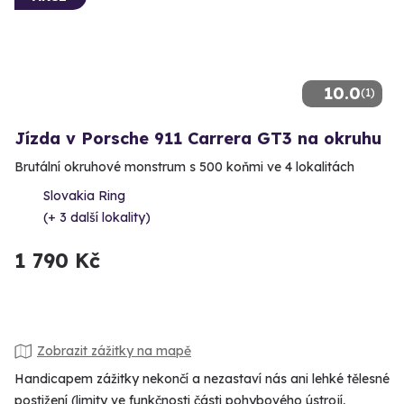
10.0
(1)
Jízda v Porsche 911 Carrera GT3 na okruhu
Brutální okruhové monstrum s 500 koňmi ve 4 lokalitách
Slovakia Ring
(+ 3 další lokality)
1 790 Kč
Zobrazit zážitky na mapě
Handicapem zážitky nekončí a nezastaví nás ani lehké tělesné
postižení (limity ve funkčnosti části pohybového ústrojí,