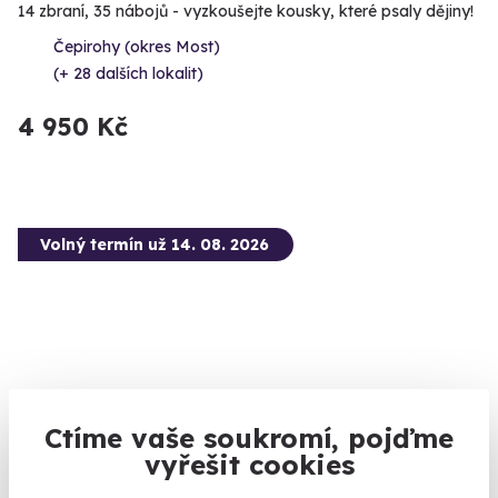
14 zbraní, 35 nábojů - vyzkoušejte kousky, které psaly dějiny!
Čepirohy (okres Most)
(+ 28 dalších lokalit)
4 950 Kč
Volný termín už 14. 08. 2026
8.7
(11)
Ctíme vaše soukromí, pojďme
vyřešit cookies
Jízda v Porsche na okruhu