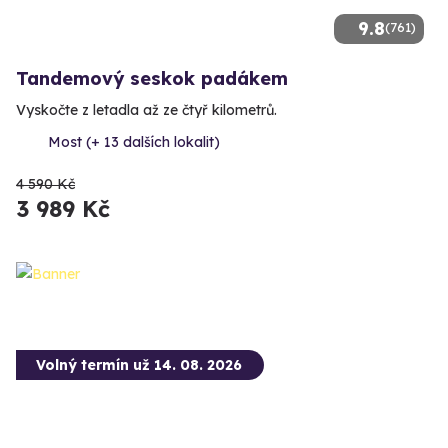
9.8
(761)
Tandemový seskok padákem
Vyskočte z letadla až ze čtyř kilometrů.
Most (+ 13 dalších lokalit)
4 590 Kč
3 989 Kč
Volný termín už 14. 08. 2026