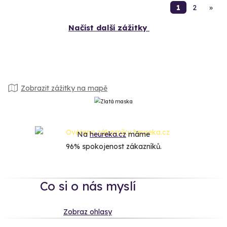
1
2
»
Načíst další zážitky
Zobrazit zážitky na mapě
Na
heureka.cz
máme
96% spokojenost zákazníků.
Co si o nás myslí
Zobraz ohlasy