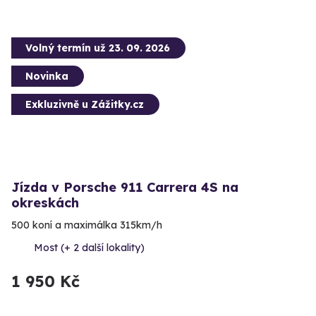
Volný termín už 23. 09. 2026
Novinka
Exkluzivně u Zážitky.cz
Jízda v Porsche 911 Carrera 4S na
okreskách
500 koní a maximálka 315km/h
Most (+ 2 další lokality)
1 950 Kč