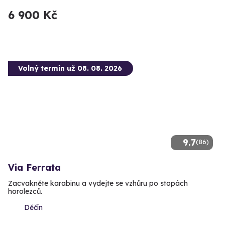
6 900 Kč
Volný termín už 08. 08. 2026
9.7
(86)
Via Ferrata
Zacvakněte karabinu a vydejte se vzhůru po stopách
horolezců.
Děčín