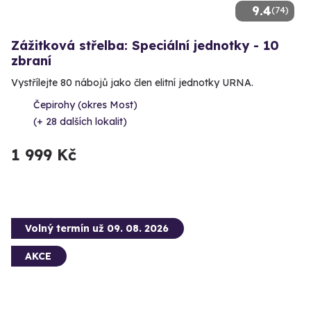
9.4
(74)
Zážitková střelba: Speciální jednotky - 10
zbraní
Vystřílejte 80 nábojů jako člen elitní jednotky URNA.
Čepirohy (okres Most)
(+ 28 dalších lokalit)
1 999 Kč
Volný termín už 09. 08. 2026
AKCE