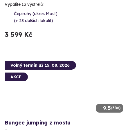
Vypálíte 13 výstřelů!
Čepirohy (okres Most)
(+ 28 dalších lokalit)
3 599 Kč
Volný termín už 15. 08. 2026
AKCE
9.5
(386)
Bungee jumping z mostu