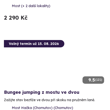
Most (+ 2 další lokality)
2 290 Kč
Volný termín už 15. 08. 2026
9.5
(121)
Bungee jumping z mostu ve dvou
Zažijte stav beztíže ve dvou při skoku na pružném laně.
Most Hačka (Chomutov) (Chomutov)