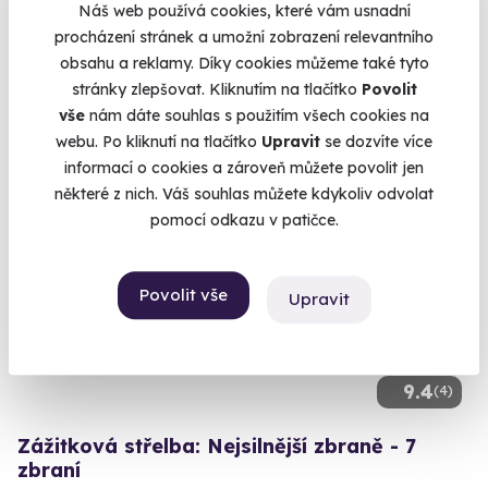
Porsche Spyder RS, GT4 RS, 718 GT4 a 718 Cayman S
Náš web používá cookies, které vám usnadní
Most (Autodrom Most)
procházení stránek a umožní zobrazení relevantního
(+ 4 další lokality)
obsahu a reklamy. Díky cookies můžeme také tyto
stránky zlepšovat. Kliknutím na tlačítko
Povolit
1 990 Kč
vše
nám dáte souhlas s použitím všech cookies na
webu. Po kliknutí na tlačítko
Upravit
se dozvíte více
informací o cookies a zároveň můžete povolit jen
některé z nich. Váš souhlas můžete kdykoliv odvolat
pomocí odkazu v patičce.
Volný termín už 12. 08. 2026
Povolit vše
Upravit
9.4
(4)
Zážitková střelba: Nejsilnější zbraně - 7
zbraní