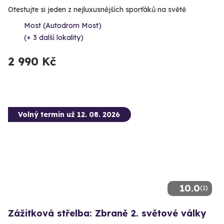
Otestujte si jeden z nejluxusnějších sporťáků na světě
Most (Autodrom Most)
(+ 3 další lokality)
2 990 Kč
Volný termín už 12. 08. 2026
10.0
(1)
Zážitková střelba: Zbraně 2. světové války