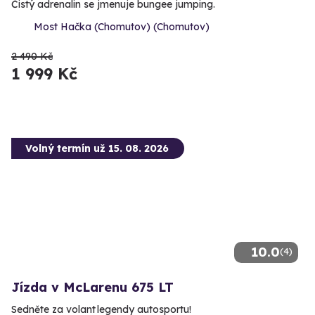
Čistý adrenalin se jmenuje bungee jumping.
Most Hačka (Chomutov) (Chomutov)
2 490 Kč
1 999 Kč
Volný termín už 15. 08. 2026
10.0
(4)
Jízda v McLarenu 675 LT
Sedněte za volant legendy autosportu!