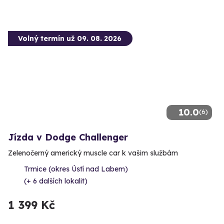
Volný termín už 09. 08. 2026
10.0
(6)
Jízda v Dodge Challenger
Zelenočerný americký muscle car k vašim službám
Trmice (okres Ústí nad Labem)
(+ 6 dalších lokalit)
1 399 Kč