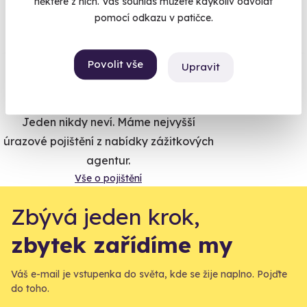
některé z nich. Váš souhlas můžete kdykoliv odvolat
Co si o nás myslí
pomocí odkazu v patičce.
Zobraz ohlasy
Povolit vše
Upravit
Vše umíme pojistit
Jeden nikdy neví. Máme nejvyšší
úrazové pojištění z nabídky zážitkových
agentur.
Vše o pojištění
Zbývá jeden krok,
zbytek zařídíme my
Váš e-mail je vstupenka do světa, kde se žije naplno. Pojďte
do toho.