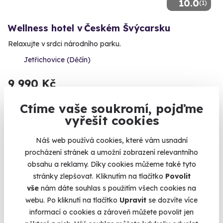
10.0
(1)
Wellness hotel v Českém Švýcarsku
Relaxujte v srdci národního parku.
Jetřichovice (Děčín)
9 990 Kč
Ctíme vaše soukromí, pojďme
vyřešit cookies
Zobrazit zážitky na mapě
Náš web používá cookies, které vám usnadní
procházení stránek a umožní zobrazení relevantního
obsahu a reklamy. Díky cookies můžeme také tyto
stránky zlepšovat. Kliknutím na tlačítko
Povolit
Na
heureka.cz
máme
vše
nám dáte souhlas s použitím všech cookies na
96% spokojenost zákazníků.
webu. Po kliknutí na tlačítko
Upravit
se dozvíte více
informací o cookies a zároveň můžete povolit jen