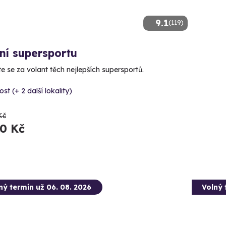
9.1
(119)
ní supersportu
e se za volant těch nejlepších supersportů.
st (+ 2 další lokality)
Kč
90 Kč
ný termín už 06. 08. 2026
Volný 