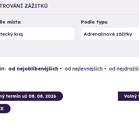
LTROVÁNÍ ZÁŽITKŮ
le místa
Podle typu
od nejoblíbenějších
od nejlevnějších
od nejdražš
it:
ný termín už 08. 08. 2026
Volný 
CE