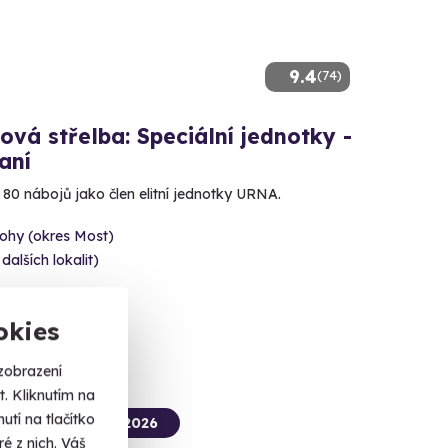
9.4
(74)
ová střelba: Speciální jednotky -
aní
e 80 nábojů jako člen elitní jednotky URNA.
ohy (okres Most)
 dalších lokalit)
 Kč
okies
zobrazení
. Kliknutím na
tí na tlačítko
termín už 10. 08. 2026
é z nich. Váš