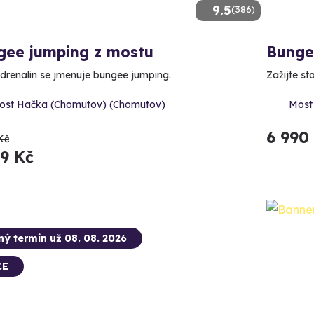
9.5
(386)
gee jumping z mostu
Bunge
adrenalin se jmenuje bungee jumping.
Zažijte st
ost Hačka (Chomutov) (Chomutov)
Most
6 990
Kč
99 Kč
ný termín už 08. 08. 2026
CE