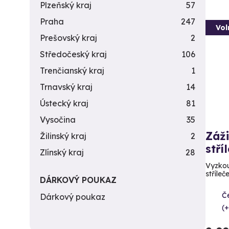
Plzeňský kraj
57
Praha
247
Vol
Prešovský kraj
2
Středočeský kraj
106
Trenčianský kraj
1
Trnavský kraj
14
Ústecký kraj
81
Vysočina
35
Záži
Žilinský kraj
2
stří
Zlínský kraj
28
Vyzkou
stříleč
DÁRKOVÝ POUKAZ
Č
Dárkový poukaz
(+