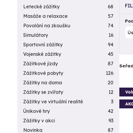
FI
Letecké zážitky
68
Masáže a relaxace
57
Pod
Povolání na zkoušku
74
Simulátory
16
Sportovní zážitky
94
Vojenské zážitky
45
Zážitkové jízdy
87
Seřad
Zážitkové pobyty
126
Zážitky na doma
20
Zážitky se zvířaty
12
Vol
Zážitky ve virtuální realitě
3
AK
Únikové hry
42
Zážitky v akci
93
Novinka
87