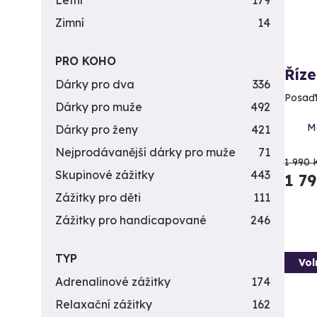
Letní
179
Zimní
14
PRO KOHO
Říze
Dárky pro dva
336
Posaďt
Dárky pro muže
492
Mo
Dárky pro ženy
421
Nejprodávanější dárky pro muže
71
1 990 
Skupinové zážitky
443
1 7
Zážitky pro děti
111
Zážitky pro handicapované
246
TYP
Vol
Adrenalinové zážitky
174
Relaxační zážitky
162