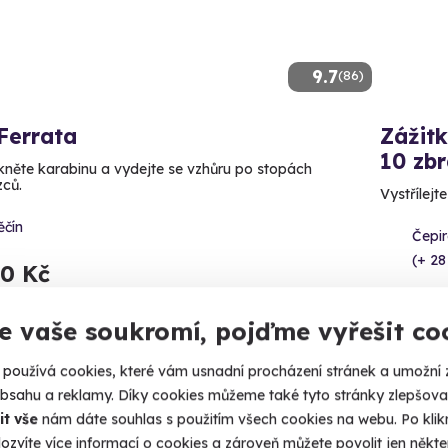
9.7
(86)
Ferrata
Zážitk
10 zbr
něte karabinu a vydejte se vzhůru po stopách
zců.
Vystřílejt
ěčín
Čepir
(+ 28
90 Kč
1 999
e vaše soukromí, pojďme vyřešit co
používá cookies, které vám usnadní procházení stránek a umožní 
obsahu a reklamy. Díky cookies můžeme také tyto stránky zlepšovat
it vše
nám dáte souhlas s použitím všech cookies na webu. Po kliknu
ný termín už 05. 09. 2026
Volný 
ozvíte více informací o cookies a zároveň můžete povolit jen někter