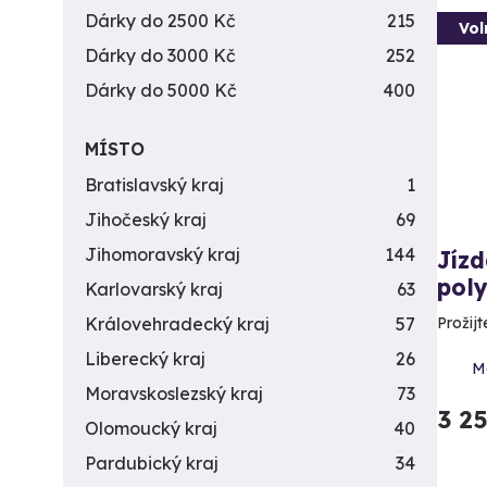
Dárky do 2500 Kč
215
Vol
Dárky do 3000 Kč
252
Dárky do 5000 Kč
400
MÍSTO
Bratislavský kraj
1
Jihočeský kraj
69
Jihomoravský kraj
144
Jízd
pol
Karlovarský kraj
63
Prožij
Královehradecký kraj
57
Liberecký kraj
26
Mo
Moravskoslezský kraj
73
3 2
Olomoucký kraj
40
Pardubický kraj
34