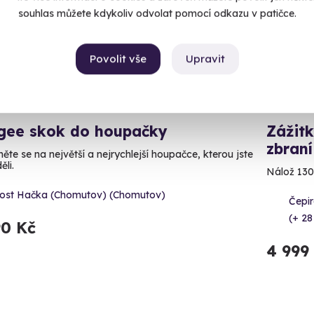
souhlas můžete kdykoliv odvolat pomocí odkazu v patičce.
Povolit vše
Upravit
9.6
(62)
gee skok do houpačky
Zážitk
zbraní
ěte se na největší a nejrychlejší houpačce, kterou jste
ěli.
Nálož 130
ost Hačka (Chomutov) (Chomutov)
Čepir
(+ 28
90 Kč
4 999