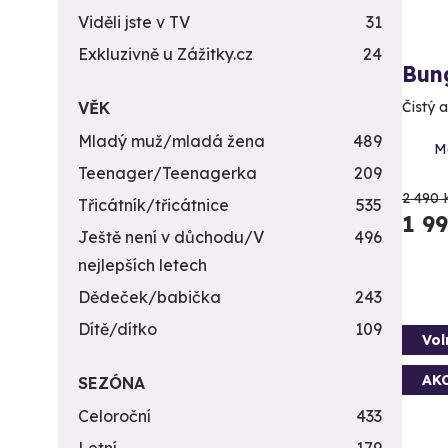
Viděli jste v TV
31
Exkluzivně u Zážitky.cz
24
Bun
VĚK
Čistý 
Mladý muž/mladá žena
489
M
Teenager/Teenagerka
209
2 490 
Třicátník/třicátnice
535
1 9
Ještě není v důchodu/V
496
nejlepších letech
Dědeček/babička
243
Dítě/dítko
109
Vol
AK
SEZÓNA
Celoroční
433