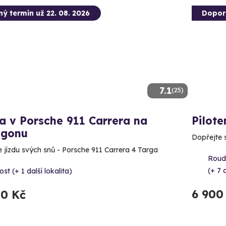
ný termín už 22. 08. 2026
Dopor
7.1
(25)
a v Porsche 911 Carrera na
Pilote
ygonu
Dopřejte si
te jízdu svých snů - Porsche 911 Carrera 4 Targa
Roud
(+ 7 
st (+ 1 další lokalita)
6 900
50 Kč