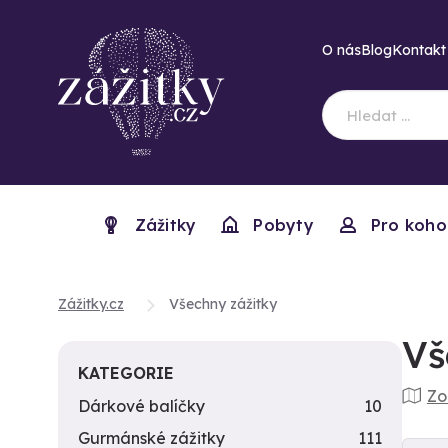
O nás
Blog
Kontakt
Zážitky
Pobyty
Pro koho
Zážitky.cz
Všechny zážitky
Vš
KATEGORIE
Zo
Dárkové balíčky
10
Gurmánské zážitky
111