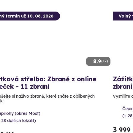
ný termín už 10. 08. 2026
Volný 
8.9
(17)
tková střelba: Zbraně z online
Zážitk
leček - 11 zbraní
zbraní
šejte si naživo zbraně, které znáte z oblíbených
Vystřílíte
ek!
Čepir
epirohy (okres Most)
(+ 28
 28 dalších lokalit)
3 999