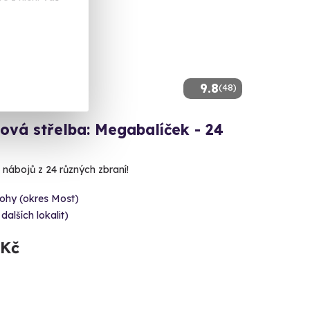
9.8
(48)
ová střelba: Megabalíček - 24
 nábojů z 24 různých zbraní!
ohy (okres Most)
 dalších lokalit)
 Kč