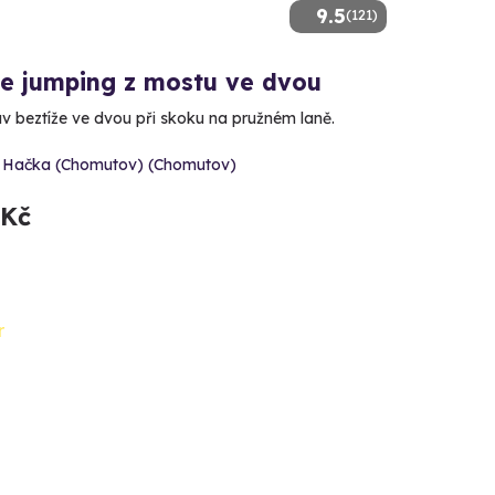
9.5
(121)
e jumping z mostu ve dvou
av beztíže ve dvou při skoku na pružném laně.
 Hačka (Chomutov) (Chomutov)
 Kč