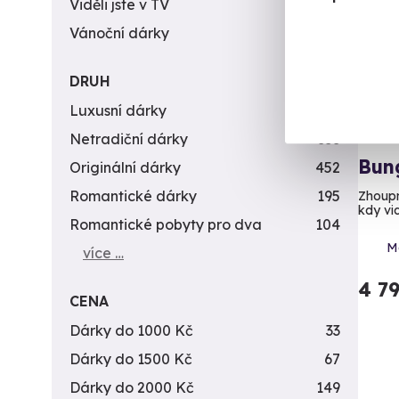
Viděli jste v TV
31
Vánoční dárky
311
DRUH
Luxusní dárky
142
Netradiční dárky
353
Bun
Originální dárky
452
Romantické dárky
195
Zhoupn
kdy vid
Romantické pobyty pro dva
104
M
více …
4 7
CENA
Dárky do 1000 Kč
33
Dárky do 1500 Kč
67
Dárky do 2000 Kč
149