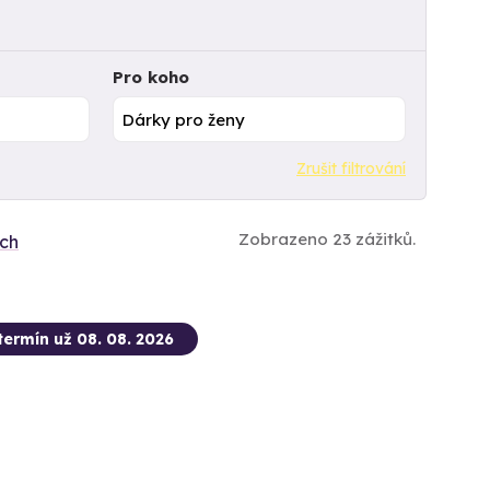
Pro koho
Zrušit filtrování
Zobrazeno 23 zážitků.
ích
termín už 08. 08. 2026