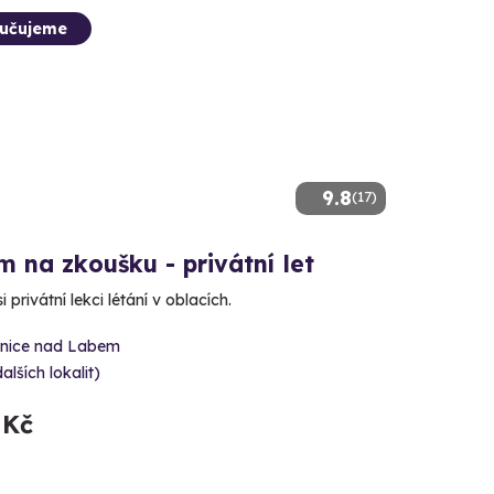
učujeme
9.8
(17)
m na zkoušku - privátní let
 privátní lekci létání v oblacích.
nice nad Labem
dalších lokalit)
 Kč