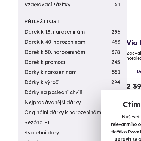
Vzdělávací zážitky
151
PŘILEŽITOST
Dárek k 18. narozeninám
256
Via 
Dárek k 40. narozeninám
453
Dárek k 50. narozeninám
378
Zacvak
horole
Dárek k promoci
245
D
Dárky k narozeninám
551
Dárky k výročí
294
2 3
Dárky na poslední chvíli
450
Nejprodávanější dárky
56
Ctím
Originální dárky k narozeninám
422
Náš web 
Sezóna F1
4
relevantního 
tlačítko
Povol
Svatební dary
196
Vol
Upravit
se d