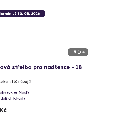
termín už 10. 08. 2026
9.1
(13)
ová střelba pro nadšence - 18
 celkem 110 nábojů!
ohy (okres Most)
 dalších lokalit)
 Kč