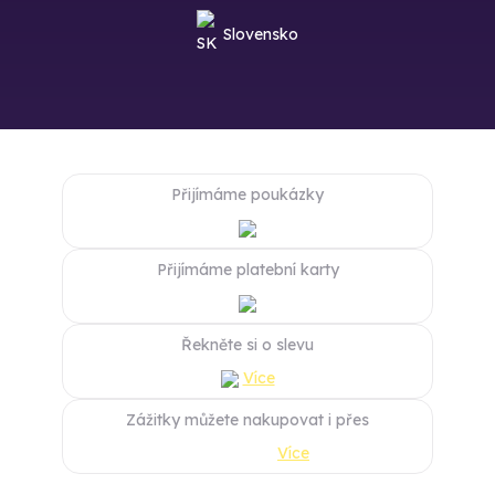
Slovensko
Přijímáme poukázky
Přijímáme platební karty
Řekněte si o slevu
Více
Zážitky můžete nakupovat i přes
Více