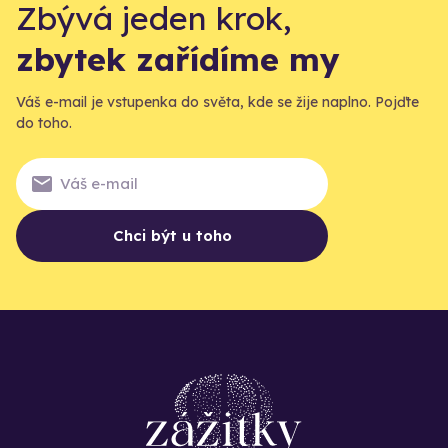
Zbývá jeden krok,
zbytek zařídíme my
Váš e-mail je vstupenka do světa, kde se žije naplno. Pojďte
do toho.
Chci být u toho