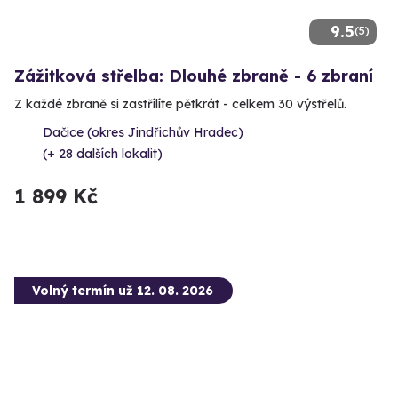
9.5
(5)
Zážitková střelba: Dlouhé zbraně - 6 zbraní
Z každé zbraně si zastřílíte pětkrát - celkem 30 výstřelů.
Dačice (okres Jindřichův Hradec)
(+ 28 dalších lokalit)
1 899 Kč
Volný termín už 12. 08. 2026