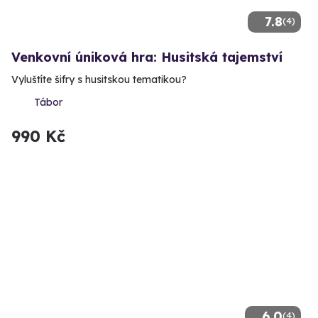
7.8
(4)
Venkovní úniková hra: Husitská tajemství
Vyluštíte šifry s husitskou tematikou?
Tábor
990 Kč
6.0
(4)