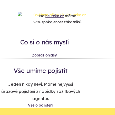
Na
heureka.cz
máme
96% spokojenost zákazníků.
Co si o nás myslí
Zobraz ohlasy
Vše umíme pojistit
Jeden nikdy neví. Máme nejvyšší
úrazové pojištění z nabídky zážitkových
agentur.
Vše o pojištění