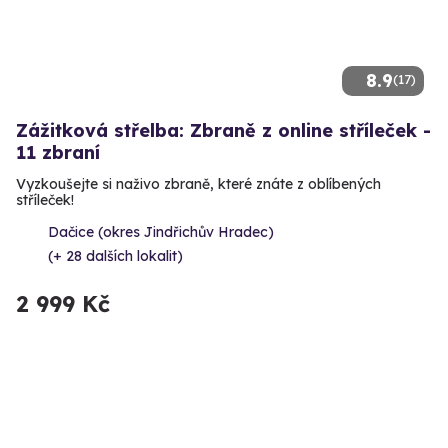
8.9
(17)
Zážitková střelba: Zbraně z online stříleček -
11 zbraní
Vyzkoušejte si naživo zbraně, které znáte z oblíbených
stříleček!
Dačice (okres Jindřichův Hradec)
(+ 28 dalších lokalit)
2 999 Kč