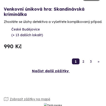
Venkovní úniková hra: Skandinávská
kriminálka
Zhostěte se úlohy detektiva a vyšetřete komplikovaný případ.
České Budějovice
(+ 13 dalších lokalit)
990 Kč
1
2
3
»
Načíst další zážitky
Zobrazit zážitky na mapě