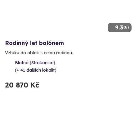
9.3
(8)
Rodinný let balónem
Vzhůru do oblak s celou rodinou.
Blatná (Strakonice)
(+ 41 dalších lokalit)
20 870 Kč