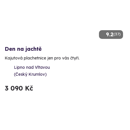
9.2
(37)
Den na jachtě
Kajutová plachetnice jen pro vás čtyři.
Lipno nad Vltavou
(Český Krumlov)
3 090 Kč