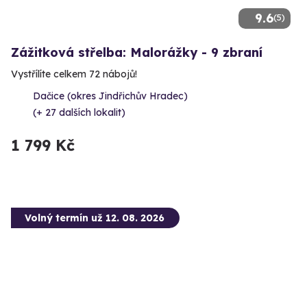
9.6
(5)
Zážitková střelba: Malorážky - 9 zbraní
Vystřílíte celkem 72 nábojů!
Dačice (okres Jindřichův Hradec)
(+ 27 dalších lokalit)
1 799 Kč
Volný termín už 12. 08. 2026