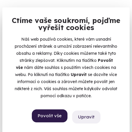
Ctíme vaše soukromí, pojďme
vyřešit cookies
9.1
(13)
Náš web používá cookies, které vám usnadní
Zážitková střelba pro nadšence - 18 zbraní
procházení stránek a umožní zobrazení relevantního
obsahu a reklamy. Díky cookies můžeme také tyto
Vystřílíte celkem 110 nábojů!
stránky zlepšovat. Kliknutím na tlačítko
Povolit
Dačice (okres Jindřichův Hradec)
vše
nám dáte souhlas s použitím všech cookies na
(+ 28 dalších lokalit)
webu. Po kliknutí na tlačítko
Upravit
se dozvíte více
informací o cookies a zároveň můžete povolit jen
3 999 Kč
některé z nich. Váš souhlas můžete kdykoliv odvolat
pomocí odkazu v patičce.
Povolit vše
Upravit
Volný termín už 09. 08. 2026