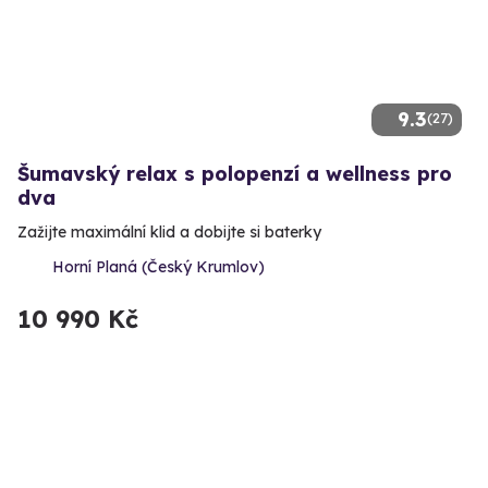
9.3
(27)
Šumavský relax s polopenzí a wellness pro
dva
Zažijte maximální klid a dobijte si baterky
Horní Planá (Český Krumlov)
10 990 Kč