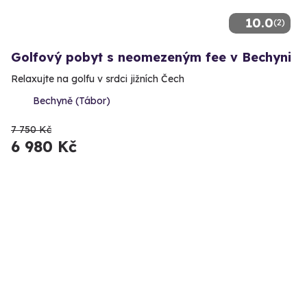
10.0
(2)
Golfový pobyt s neomezeným fee v Bechyni
Relaxujte na golfu v srdci jižních Čech
Bechyně (Tábor)
7 750 Kč
6 980 Kč