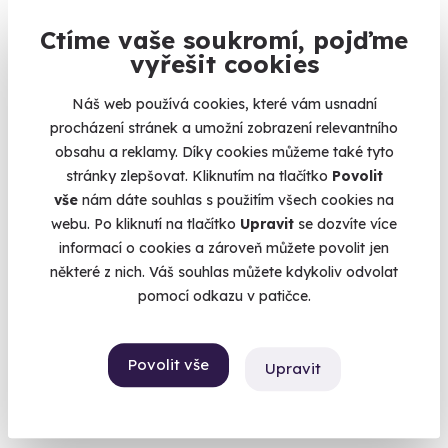
Ctíme vaše soukromí, pojďme
vyřešit cookies
Glamping na dvě noci - tiny house u Lipna s
vinotékou
Náš web používá cookies, které vám usnadní
procházení stránek a umožní zobrazení relevantního
Malý domek pro velký zážitek
obsahu a reklamy. Díky cookies můžeme také tyto
Světlík (okres Český Krumlov)
stránky zlepšovat. Kliknutím na tlačítko
Povolit
(Český Krumlov)
vše
nám dáte souhlas s použitím všech cookies na
webu. Po kliknutí na tlačítko
Upravit
se dozvíte více
7 980 Kč
informací o cookies a zároveň můžete povolit jen
některé z nich. Váš souhlas můžete kdykoliv odvolat
pomocí odkazu v patičce.
Volný termín už 07. 08. 2026
Povolit vše
Upravit
AKCE