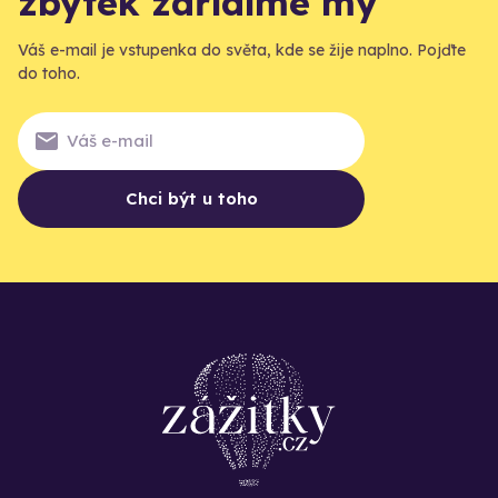
zbytek zařídíme my
Váš e-mail je vstupenka do světa, kde se žije naplno. Pojďte
do toho.
Chci být u toho