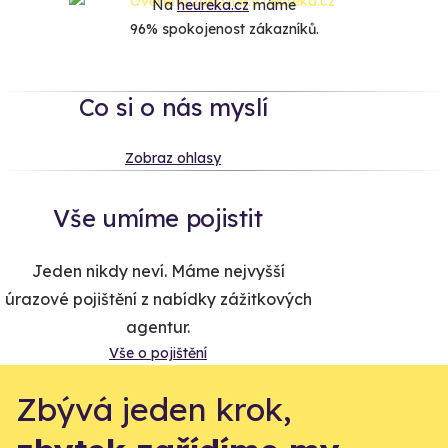
Na
heureka.cz
máme
96% spokojenost zákazníků.
Co si o nás myslí
Zobraz ohlasy
Vše umíme pojistit
Jeden nikdy neví. Máme nejvyšší
úrazové pojištění z nabídky zážitkových
agentur.
Vše o pojištění
Zbývá jeden krok,