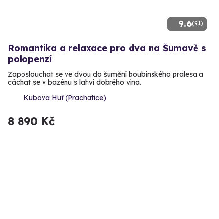
9.6
(91)
Romantika a relaxace pro dva na Šumavě s
polopenzí
Zaposlouchat se ve dvou do šumění boubínského pralesa a
cáchat se v bazénu s lahví dobrého vína.
Kubova Huť (Prachatice)
8 890 Kč