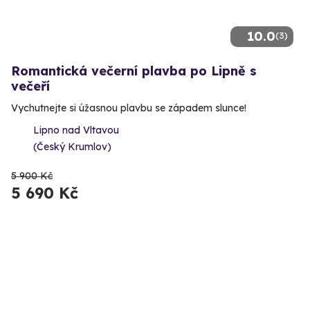
10.0
(3)
Romantická večerní plavba po Lipně s
večeří
Vychutnejte si úžasnou plavbu se západem slunce!
Lipno nad Vltavou
(Český Krumlov)
5 900 Kč
5 690 Kč