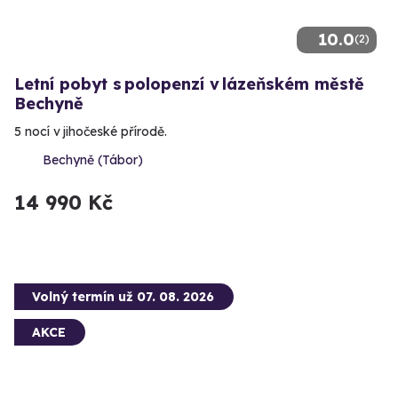
10.0
(2)
Letní pobyt s polopenzí v lázeňském městě
Bechyně
5 nocí v jihočeské přírodě.
Bechyně (Tábor)
14 990 Kč
Volný termín už 07. 08. 2026
AKCE