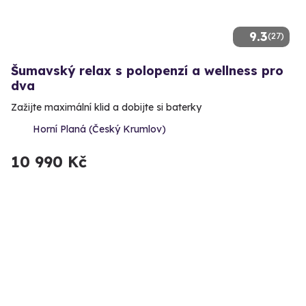
9.3
(27)
Šumavský relax s polopenzí a wellness pro
dva
Zažijte maximální klid a dobijte si baterky
Horní Planá (Český Krumlov)
10 990 Kč